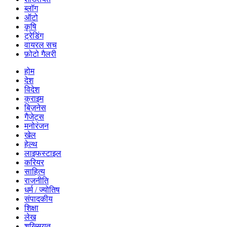
ब्लॉग
ऑटो
कृषि
ट्रेडिंग
वायरल सच
फ़ोटो गैलरी
होम
देश
विदेश
क्राइम
बिज़नेस
गैजेट्स
मनोरंजन
खेल
हेल्थ
लाइफस्टाइल
करियर
साहित्य
राजनीति
धर्म / ज्योतिष
संपादकीय
शिक्षा
लेख
शख्सियत