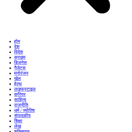
होम
देश
विदेश
क्राइम
बिज़नेस
गैजेट्स
मनोरंजन
खेल
हेल्थ
लाइफस्टाइल
करियर
साहित्य
राजनीति
धर्म / ज्योतिष
संपादकीय
शिक्षा
लेख
शख्सियत