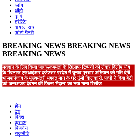
ब्लॉग
ऑटो
कृषि
ट्रेडिंग
वायरल सच
फ़ोटो गैलरी
BREAKING NEWS
BREAKING NEWS
BREAKING NEWS
मतदान के लिए किया जागरूक
ममता के खिलाफ टिप्पणी को लेकर दिलीप घोष
के खिलाफ एफआईआर दर्ज
उत्तर प्रदेश में चुनाव प्रचार अभियान को गति देगी
भाजपा
पंजाब के मुख्यमंत्री भगवंत मान के घर गूंजी किलकारी, पत्नी ने दिया बेटी
को जन्म
अजय देवगन की फिल्म 'मैदान' का नया गाना रिलीज
होम
देश
विदेश
क्राइम
बिज़नेस
राजनीति