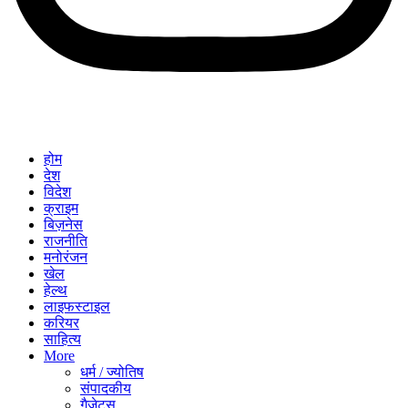
होम
देश
विदेश
क्राइम
बिज़नेस
राजनीति
मनोरंजन
खेल
हेल्थ
लाइफस्टाइल
करियर
साहित्य
More
धर्म / ज्योतिष
संपादकीय
गैजेट्स