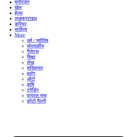
मनोरंजन
खेल
हेल्थ
लाइफस्टाइल
करियर
साहित्य
More
धर्म / ज्योतिष
संपादकीय
गैजेट्स
शिक्षा
लेख
शख्सियत
ब्लॉग
ऑटो
कृषि
ट्रेडिंग
वायरल सच
फ़ोटो गैलरी