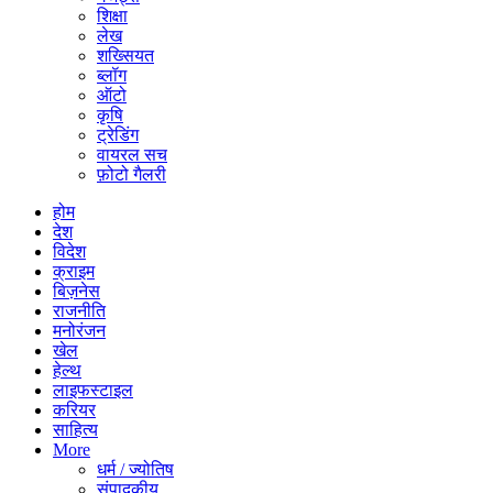
शिक्षा
लेख
शख्सियत
ब्लॉग
ऑटो
कृषि
ट्रेडिंग
वायरल सच
फ़ोटो गैलरी
होम
देश
विदेश
क्राइम
बिज़नेस
राजनीति
मनोरंजन
खेल
हेल्थ
लाइफस्टाइल
करियर
साहित्य
More
धर्म / ज्योतिष
संपादकीय