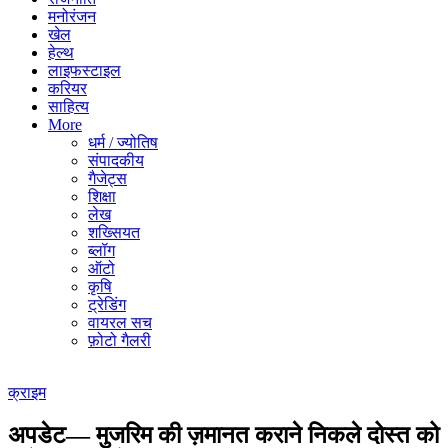
मनोरंजन
खेल
हेल्थ
लाइफस्टाइल
करियर
साहित्य
More
धर्म / ज्योतिष
संपादकीय
गैजेट्स
शिक्षा
लेख
शख्सियत
ब्लॉग
ऑटो
कृषि
ट्रेडिंग
वायरल सच
फ़ोटो गैलरी
क्राइम
अपडेट— मुजरिम की ज़मानत कराने निकले दोस्त को