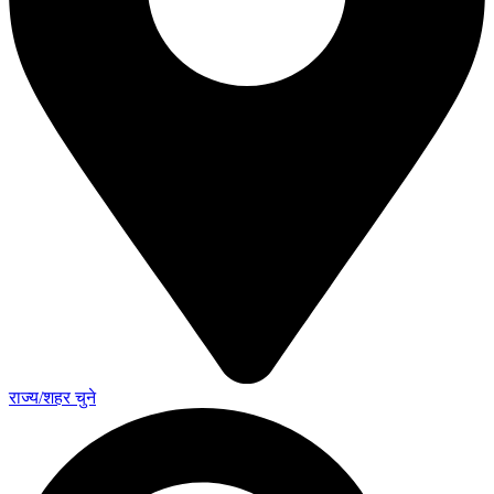
राज्य/शहर चुने