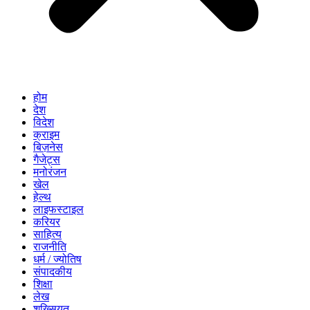
होम
देश
विदेश
क्राइम
बिज़नेस
गैजेट्स
मनोरंजन
खेल
हेल्थ
लाइफस्टाइल
करियर
साहित्य
राजनीति
धर्म / ज्योतिष
संपादकीय
शिक्षा
लेख
शख्सियत