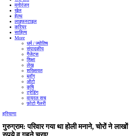
मनोरंजन
खेल
हेल्थ
लाइफस्टाइल
करियर
साहित्य
More
धर्म / ज्योतिष
संपादकीय
गैजेट्स
शिक्षा
लेख
शख्सियत
ब्लॉग
ऑटो
कृषि
ट्रेडिंग
वायरल सच
फ़ोटो गैलरी
हरियाणा
गुरुग्राम: परिवार गया था होली मनाने, चोरों ने लाखों
रुपये व गहने चुराए