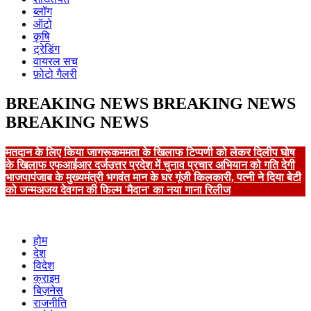
ब्लॉग
ऑटो
कृषि
ट्रेडिंग
वायरल सच
फ़ोटो गैलरी
BREAKING NEWS
BREAKING NEWS
BREAKING NEWS
मतदान के लिए किया जागरूक
ममता के खिलाफ टिप्पणी को लेकर दिलीप घोष
के खिलाफ एफआईआर दर्ज
उत्तर प्रदेश में चुनाव प्रचार अभियान को गति देगी
भाजपा
पंजाब के मुख्यमंत्री भगवंत मान के घर गूंजी किलकारी, पत्नी ने दिया बेटी
को जन्म
अजय देवगन की फिल्म 'मैदान' का नया गाना रिलीज
होम
देश
विदेश
क्राइम
बिज़नेस
राजनीति