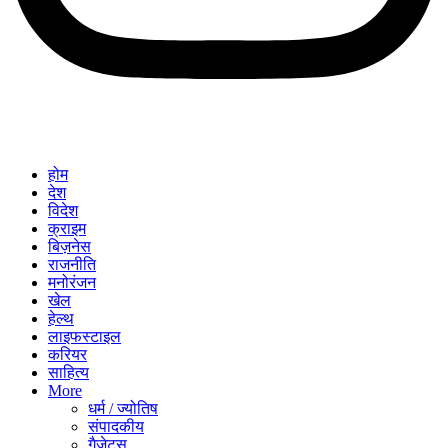
होम
देश
विदेश
क्राइम
बिज़नेस
राजनीति
मनोरंजन
खेल
हेल्थ
लाइफस्टाइल
करियर
साहित्य
More
धर्म / ज्योतिष
संपादकीय
गैजेट्स