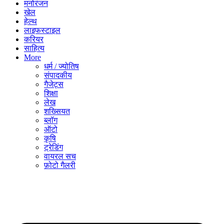
मनोरंजन
खेल
हेल्थ
लाइफस्टाइल
करियर
साहित्य
More
धर्म / ज्योतिष
संपादकीय
गैजेट्स
शिक्षा
लेख
शख्सियत
ब्लॉग
ऑटो
कृषि
ट्रेडिंग
वायरल सच
फ़ोटो गैलरी