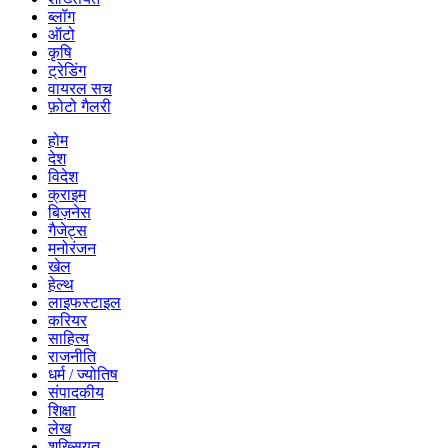
ब्लॉग
ऑटो
कृषि
ट्रेडिंग
वायरल सच
फ़ोटो गैलरी
होम
देश
विदेश
क्राइम
बिज़नेस
गैजेट्स
मनोरंजन
खेल
हेल्थ
लाइफस्टाइल
करियर
साहित्य
राजनीति
धर्म / ज्योतिष
संपादकीय
शिक्षा
लेख
शख्सियत