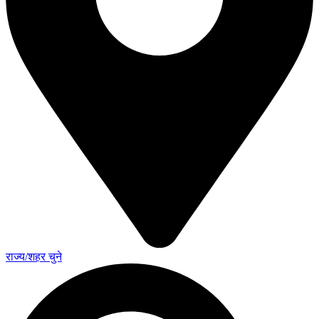
राज्य/शहर चुने