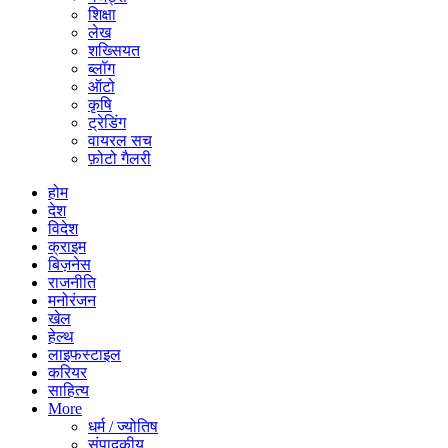
शिक्षा
लेख
शख्सियत
ब्लॉग
ऑटो
कृषि
ट्रेडिंग
वायरल सच
फ़ोटो गैलरी
होम
देश
विदेश
क्राइम
बिज़नेस
राजनीति
मनोरंजन
खेल
हेल्थ
लाइफस्टाइल
करियर
साहित्य
More
धर्म / ज्योतिष
संपादकीय