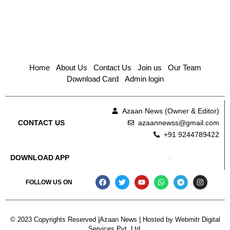
Home
About Us
Contact Us
Join us
Our Team
Download Card
Admin login
Azaan News (Owner & Editor)
azaannewss@gmail.com
CONTACT US
+91 9244789422
DOWNLOAD APP
FOLLOW US ON
© 2023 Copyrights Reserved |Azaan News | Hosted by
Webmitr Digital
Services Pvt. Ltd.