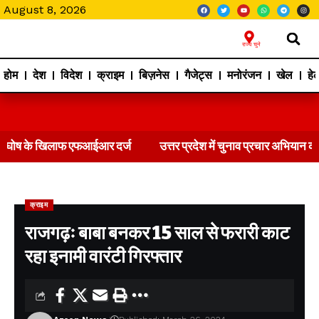
August 8, 2026
राज्य चुने
होम
देश
विदेश
क्राइम
बिज़नेस
गैजेट्स
मनोरंजन
खेल
हेल
े खिलाफ एफआईआर दर्ज
उत्तर प्रदेश में चुनाव प्रचार अभियान को गति देग
क्राइम
राजगढ़ः बाबा बनकर 15 साल से फरारी काट
रहा इनामी वारंटी गिरफ्तार