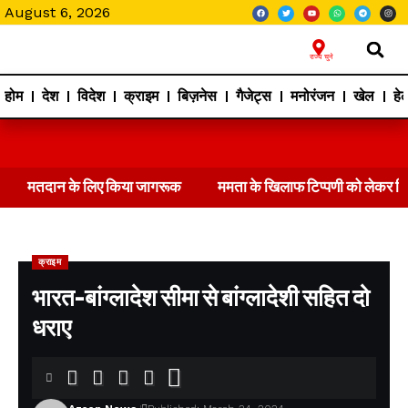
August 6, 2026
राज्य चुने
होम
देश
विदेश
क्राइम
बिज़नेस
गैजेट्स
मनोरंजन
खेल
हेल
मतदान के लिए किया जागरूक
ममता के खिलाफ टिप्पणी को लेकर 
क्राइम
भारत-बांग्लादेश सीमा से बांग्लादेशी सहित दो
धराए