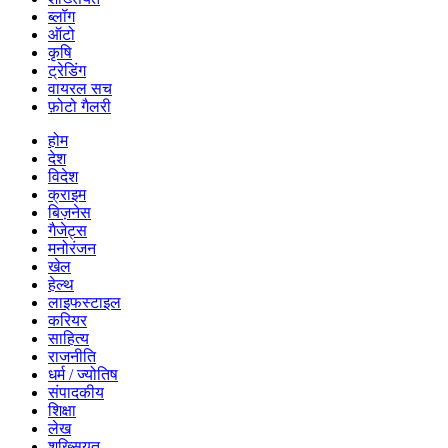
ब्लॉग
ऑटो
कृषि
ट्रेडिंग
वायरल सच
फ़ोटो गैलरी
होम
देश
विदेश
क्राइम
बिज़नेस
गैजेट्स
मनोरंजन
खेल
हेल्थ
लाइफस्टाइल
करियर
साहित्य
राजनीति
धर्म / ज्योतिष
संपादकीय
शिक्षा
लेख
शख्सियत