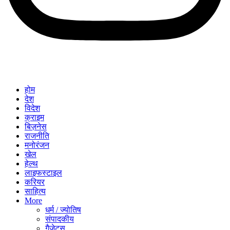
होम
देश
विदेश
क्राइम
बिज़नेस
राजनीति
मनोरंजन
खेल
हेल्थ
लाइफस्टाइल
करियर
साहित्य
More
धर्म / ज्योतिष
संपादकीय
गैजेट्स