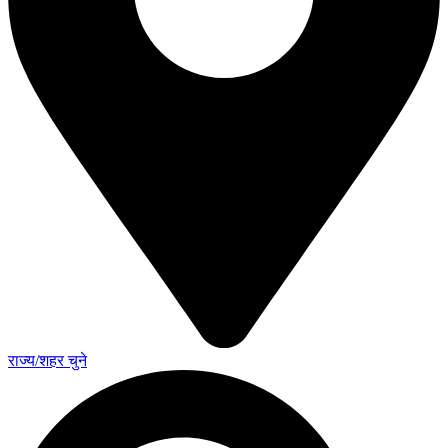
राज्य/शहर चुने