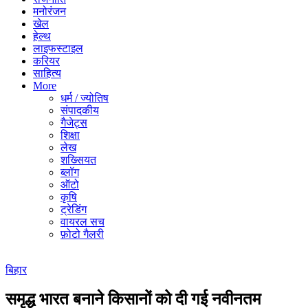
मनोरंजन
खेल
हेल्थ
लाइफस्टाइल
करियर
साहित्य
More
धर्म / ज्योतिष
संपादकीय
गैजेट्स
शिक्षा
लेख
शख्सियत
ब्लॉग
ऑटो
कृषि
ट्रेडिंग
वायरल सच
फ़ोटो गैलरी
बिहार
समृद्ध भारत बनाने किसानों को दी गई नवीनतम