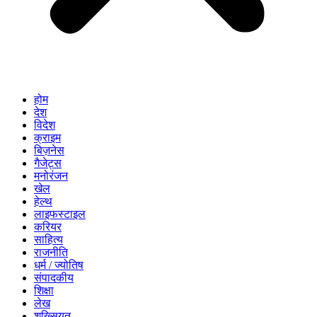
होम
देश
विदेश
क्राइम
बिज़नेस
गैजेट्स
मनोरंजन
खेल
हेल्थ
लाइफस्टाइल
करियर
साहित्य
राजनीति
धर्म / ज्योतिष
संपादकीय
शिक्षा
लेख
शख्सियत