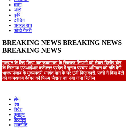
ब्लॉग
ऑटो
कृषि
ट्रेडिंग
वायरल सच
फ़ोटो गैलरी
BREAKING NEWS
BREAKING NEWS
BREAKING NEWS
मतदान के लिए किया जागरूक
ममता के खिलाफ टिप्पणी को लेकर दिलीप घोष
के खिलाफ एफआईआर दर्ज
उत्तर प्रदेश में चुनाव प्रचार अभियान को गति देगी
भाजपा
पंजाब के मुख्यमंत्री भगवंत मान के घर गूंजी किलकारी, पत्नी ने दिया बेटी
को जन्म
अजय देवगन की फिल्म 'मैदान' का नया गाना रिलीज
होम
देश
विदेश
क्राइम
बिज़नेस
राजनीति