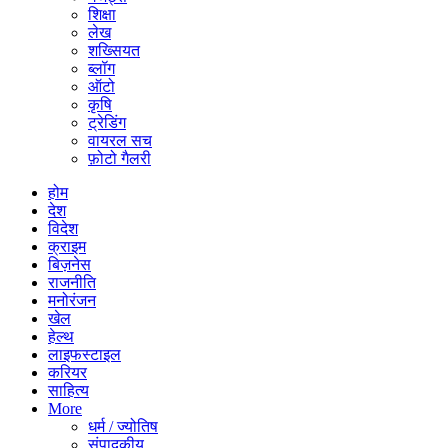
शिक्षा
लेख
शख्सियत
ब्लॉग
ऑटो
कृषि
ट्रेडिंग
वायरल सच
फ़ोटो गैलरी
होम
देश
विदेश
क्राइम
बिज़नेस
राजनीति
मनोरंजन
खेल
हेल्थ
लाइफस्टाइल
करियर
साहित्य
More
धर्म / ज्योतिष
संपादकीय