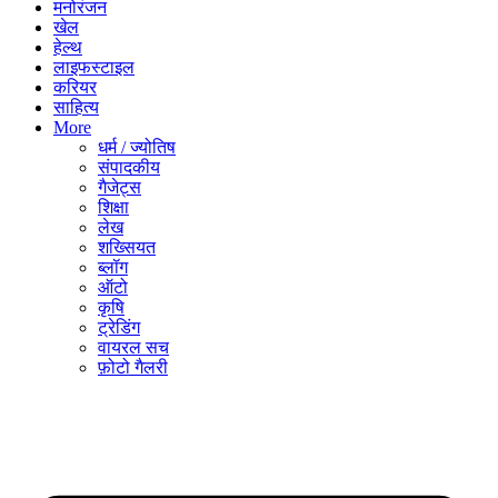
मनोरंजन
खेल
हेल्थ
लाइफस्टाइल
करियर
साहित्य
More
धर्म / ज्योतिष
संपादकीय
गैजेट्स
शिक्षा
लेख
शख्सियत
ब्लॉग
ऑटो
कृषि
ट्रेडिंग
वायरल सच
फ़ोटो गैलरी