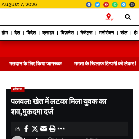
August 7, 2026
राज्य चुने
होम
देश
विदेश
क्राइम
बिज़नेस
गैजेट्स
मनोरंजन
खेल
हेल
मतदान के लिए किया जागरूक
ममता के खिलाफ टिप्पणी को लेकर 
हरियाणा
पलवल: खेत में लटका मिला युवक का
शव,मुकदमा दर्ज