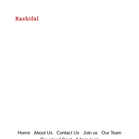
Rashifal
Home
About Us
Contact Us
Join us
Our Team