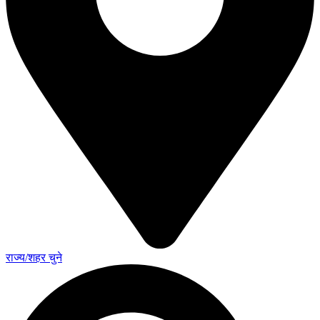
राज्य/शहर चुने