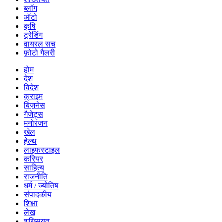
ब्लॉग
ऑटो
कृषि
ट्रेडिंग
वायरल सच
फ़ोटो गैलरी
होम
देश
विदेश
क्राइम
बिज़नेस
गैजेट्स
मनोरंजन
खेल
हेल्थ
लाइफस्टाइल
करियर
साहित्य
राजनीति
धर्म / ज्योतिष
संपादकीय
शिक्षा
लेख
शख्सियत