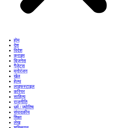
होम
देश
विदेश
क्राइम
बिज़नेस
गैजेट्स
मनोरंजन
खेल
हेल्थ
लाइफस्टाइल
करियर
साहित्य
राजनीति
धर्म / ज्योतिष
संपादकीय
शिक्षा
लेख
शख्सियत