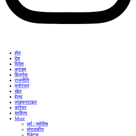
होम
देश
विदेश
क्राइम
बिज़नेस
राजनीति
मनोरंजन
खेल
हेल्थ
लाइफस्टाइल
करियर
साहित्य
More
धर्म / ज्योतिष
संपादकीय
गैजेट्स