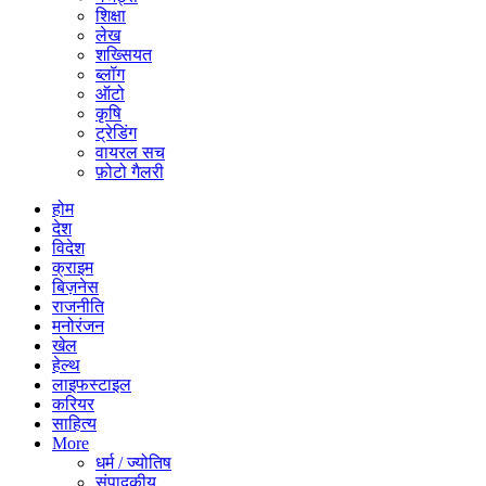
शिक्षा
लेख
शख्सियत
ब्लॉग
ऑटो
कृषि
ट्रेडिंग
वायरल सच
फ़ोटो गैलरी
होम
देश
विदेश
क्राइम
बिज़नेस
राजनीति
मनोरंजन
खेल
हेल्थ
लाइफस्टाइल
करियर
साहित्य
More
धर्म / ज्योतिष
संपादकीय