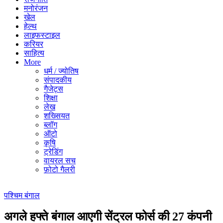
मनोरंजन
खेल
हेल्थ
लाइफस्टाइल
करियर
साहित्य
More
धर्म / ज्योतिष
संपादकीय
गैजेट्स
शिक्षा
लेख
शख्सियत
ब्लॉग
ऑटो
कृषि
ट्रेडिंग
वायरल सच
फ़ोटो गैलरी
पश्चिम बंगाल
अगले हफ्ते बंगाल आएगी सेंट्रल फोर्स की 27 कंपनी