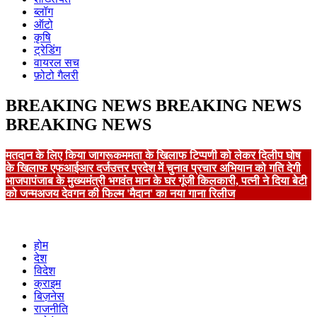
ब्लॉग
ऑटो
कृषि
ट्रेडिंग
वायरल सच
फ़ोटो गैलरी
BREAKING NEWS
BREAKING NEWS
BREAKING NEWS
मतदान के लिए किया जागरूक
ममता के खिलाफ टिप्पणी को लेकर दिलीप घोष
के खिलाफ एफआईआर दर्ज
उत्तर प्रदेश में चुनाव प्रचार अभियान को गति देगी
भाजपा
पंजाब के मुख्यमंत्री भगवंत मान के घर गूंजी किलकारी, पत्नी ने दिया बेटी
को जन्म
अजय देवगन की फिल्म 'मैदान' का नया गाना रिलीज
होम
देश
विदेश
क्राइम
बिज़नेस
राजनीति