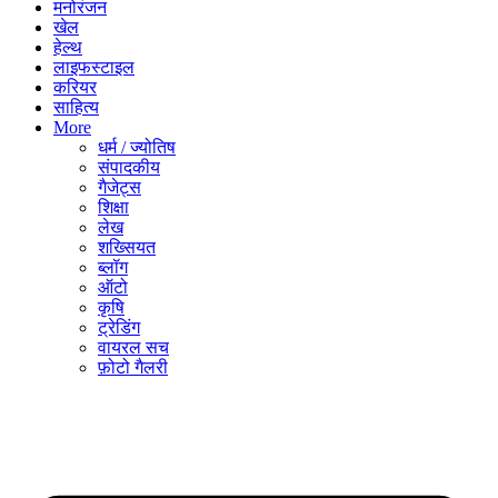
मनोरंजन
खेल
हेल्थ
लाइफस्टाइल
करियर
साहित्य
More
धर्म / ज्योतिष
संपादकीय
गैजेट्स
शिक्षा
लेख
शख्सियत
ब्लॉग
ऑटो
कृषि
ट्रेडिंग
वायरल सच
फ़ोटो गैलरी