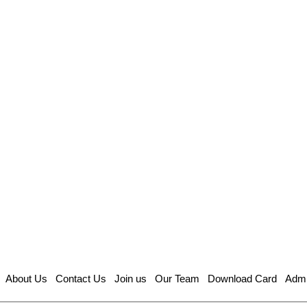
About Us
Contact Us
Join us
Our Team
Download Card
Admi