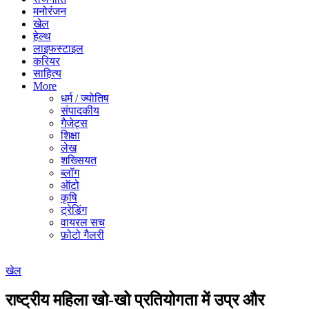
मनोरंजन
खेल
हेल्थ
लाइफस्टाइल
करियर
साहित्य
More
धर्म / ज्योतिष
संपादकीय
गैजेट्स
शिक्षा
लेख
शख्सियत
ब्लॉग
ऑटो
कृषि
ट्रेडिंग
वायरल सच
फ़ोटो गैलरी
खेल
राष्ट्रीय महिला खो-खो प्रतियोगता में उप्र और