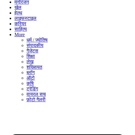
मनोरंजन
खेल
हेल्थ
लाइफस्टाइल
करियर
साहित्य
More
धर्म / ज्योतिष
संपादकीय
गैजेट्स
शिक्षा
लेख
शख्सियत
ब्लॉग
ऑटो
कृषि
ट्रेडिंग
वायरल सच
फ़ोटो गैलरी