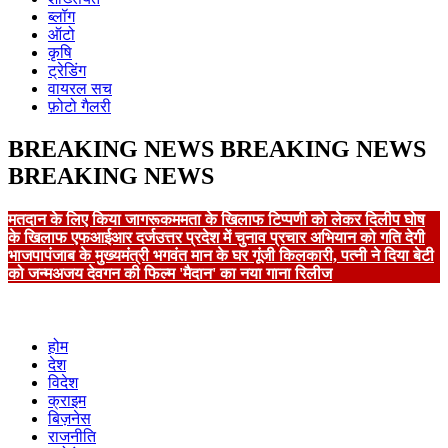
ब्लॉग
ऑटो
कृषि
ट्रेडिंग
वायरल सच
फ़ोटो गैलरी
BREAKING NEWS
BREAKING NEWS
BREAKING NEWS
मतदान के लिए किया जागरूक
ममता के खिलाफ टिप्पणी को लेकर दिलीप घोष
के खिलाफ एफआईआर दर्ज
उत्तर प्रदेश में चुनाव प्रचार अभियान को गति देगी
भाजपा
पंजाब के मुख्यमंत्री भगवंत मान के घर गूंजी किलकारी, पत्नी ने दिया बेटी
को जन्म
अजय देवगन की फिल्म 'मैदान' का नया गाना रिलीज
होम
देश
विदेश
क्राइम
बिज़नेस
राजनीति