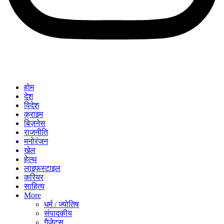
होम
देश
विदेश
क्राइम
बिज़नेस
राजनीति
मनोरंजन
खेल
हेल्थ
लाइफस्टाइल
करियर
साहित्य
More
धर्म / ज्योतिष
संपादकीय
गैजेट्स