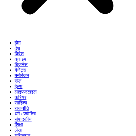
होम
देश
विदेश
क्राइम
बिज़नेस
गैजेट्स
मनोरंजन
खेल
हेल्थ
लाइफस्टाइल
करियर
साहित्य
राजनीति
धर्म / ज्योतिष
संपादकीय
शिक्षा
लेख
शख्सियत