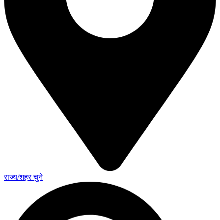
राज्य/शहर चुने