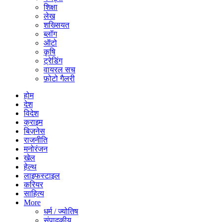
शिक्षा
लेख
शख्सियत
ब्लॉग
ऑटो
कृषि
ट्रेडिंग
वायरल सच
फ़ोटो गैलरी
होम
देश
विदेश
क्राइम
बिज़नेस
राजनीति
मनोरंजन
खेल
हेल्थ
लाइफस्टाइल
करियर
साहित्य
More
धर्म / ज्योतिष
संपादकीय