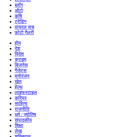
ब्लॉग
ऑटो
कृषि
ट्रेडिंग
वायरल सच
फ़ोटो गैलरी
होम
देश
विदेश
क्राइम
बिज़नेस
गैजेट्स
मनोरंजन
खेल
हेल्थ
लाइफस्टाइल
करियर
साहित्य
राजनीति
धर्म / ज्योतिष
संपादकीय
शिक्षा
लेख
शख्सियत