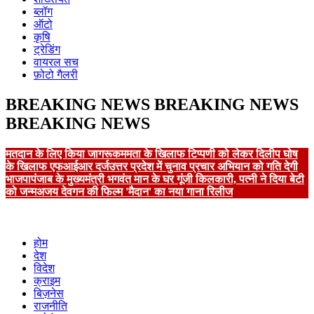
ब्लॉग
ऑटो
कृषि
ट्रेडिंग
वायरल सच
फ़ोटो गैलरी
BREAKING NEWS
BREAKING NEWS
BREAKING NEWS
मतदान के लिए किया जागरूक
ममता के खिलाफ टिप्पणी को लेकर दिलीप घोष
के खिलाफ एफआईआर दर्ज
उत्तर प्रदेश में चुनाव प्रचार अभियान को गति देगी
भाजपा
पंजाब के मुख्यमंत्री भगवंत मान के घर गूंजी किलकारी, पत्नी ने दिया बेटी
को जन्म
अजय देवगन की फिल्म 'मैदान' का नया गाना रिलीज
होम
देश
विदेश
क्राइम
बिज़नेस
राजनीति