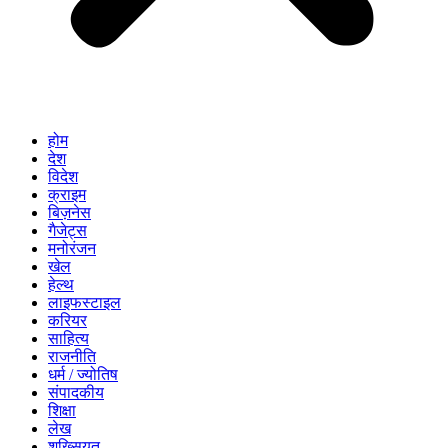
होम
देश
विदेश
क्राइम
बिज़नेस
गैजेट्स
मनोरंजन
खेल
हेल्थ
लाइफस्टाइल
करियर
साहित्य
राजनीति
धर्म / ज्योतिष
संपादकीय
शिक्षा
लेख
शख्सियत