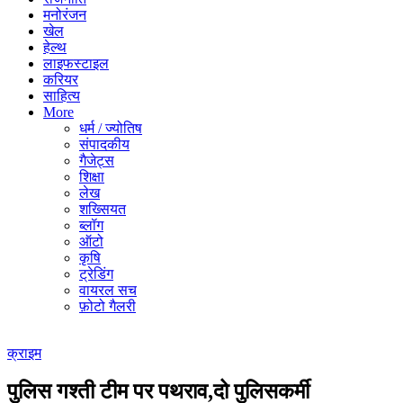
मनोरंजन
खेल
हेल्थ
लाइफस्टाइल
करियर
साहित्य
More
धर्म / ज्योतिष
संपादकीय
गैजेट्स
शिक्षा
लेख
शख्सियत
ब्लॉग
ऑटो
कृषि
ट्रेडिंग
वायरल सच
फ़ोटो गैलरी
क्राइम
पुलिस गश्ती टीम पर पथराव,दो पुलिसकर्मी