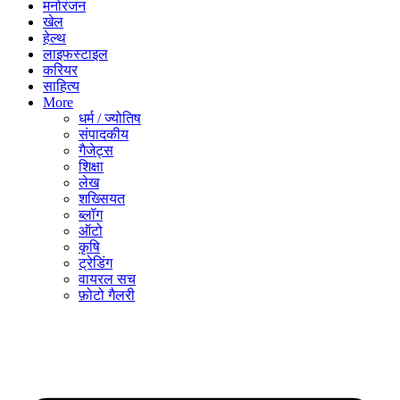
मनोरंजन
खेल
हेल्थ
लाइफस्टाइल
करियर
साहित्य
More
धर्म / ज्योतिष
संपादकीय
गैजेट्स
शिक्षा
लेख
शख्सियत
ब्लॉग
ऑटो
कृषि
ट्रेडिंग
वायरल सच
फ़ोटो गैलरी