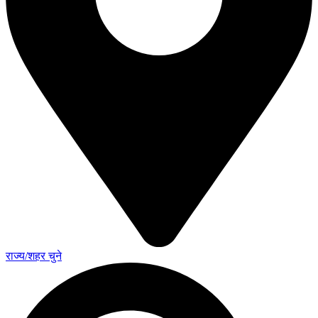
राज्य/शहर चुने