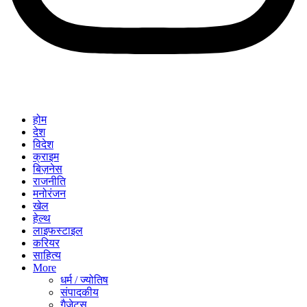
होम
देश
विदेश
क्राइम
बिज़नेस
राजनीति
मनोरंजन
खेल
हेल्थ
लाइफस्टाइल
करियर
साहित्य
More
धर्म / ज्योतिष
संपादकीय
गैजेट्स