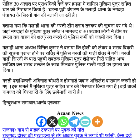
सहित 30 अज्ञात पर प्राथमिकी दर्ज कर हमला में शामिल मुखिया पुत्र सहित
चार को गिरफ्तार किया है।घटना पूर्वी चंपारण के मलाही थाना के नगदहा
पंचायत के सिरनी गांव की बतायी जा रही है।
बताया गया कि मलाही थाना की गस्ती टीम शराब तस्कर की सूचना पर गये थे।
जहां नगदाहां के मुखिया पुत्र समेत 9 नामजद व 30 अज्ञात लोगो ने टीम पर
हमला कर वाहन को क्षत्ग्रस्त करते दो पुलिस कर्मी को जख्मी कर दिया।
मलाही थाना अध्यक्ष विनित कुमार ने बताया कि होली को लेकर व शराब बिक्री
की सूचना प्राप्त होने पर रात्रि में पुलिस गस्ती की गाड़ी क्षेत्र में गयी।गस्ती
गाड़ी सिरनी के पास पहुची तबतक मुखिया पुत्र शैलेन्द्र गिरी सहित अन्य
साजिश कर शराब तस्कर के साथ मिलकर पुलिस गस्ती गाड़ी पर हमला कर
दिया।
गस्ती पदाधिकारी अविनाश चौधरी व होमगार्ड जवान अखिलेश पासवान जख्मी हो
गए ।इस मामले मेॆ मुखिया पुत्र सहित चार को गिरफ्तार किया गया है।वही बाकी
नामजद की गिरफ्तारी के लिए छापेमारी जारी है।
हिन्दुस्थान समाचार/आनंद प्रकाश
Azaan News
राजगढ़ः गाय से बाइक टकराने पर युवक की मौत
राजगढ़ः दोस्त की प्रताड़ना से तंग आकर युवक ने लगाई थी फांसी, केस दर्ज