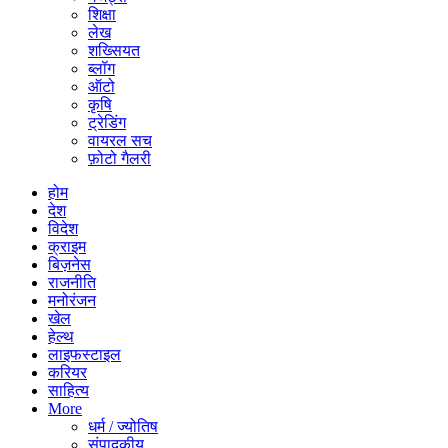
शिक्षा
लेख
शख्सियत
ब्लॉग
ऑटो
कृषि
ट्रेडिंग
वायरल सच
फ़ोटो गैलरी
होम
देश
विदेश
क्राइम
बिज़नेस
राजनीति
मनोरंजन
खेल
हेल्थ
लाइफस्टाइल
करियर
साहित्य
More
धर्म / ज्योतिष
संपादकीय