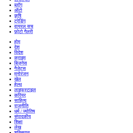
ब्लॉग
ऑटो
कृषि
ट्रेडिंग
वायरल सच
फ़ोटो गैलरी
होम
देश
विदेश
क्राइम
बिज़नेस
गैजेट्स
मनोरंजन
खेल
हेल्थ
लाइफस्टाइल
करियर
साहित्य
राजनीति
धर्म / ज्योतिष
संपादकीय
शिक्षा
लेख
शख्सियत