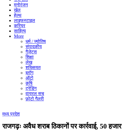
मनोरंजन
खेल
हेल्थ
लाइफस्टाइल
करियर
साहित्य
More
धर्म / ज्योतिष
संपादकीय
गैजेट्स
शिक्षा
लेख
शख्सियत
ब्लॉग
ऑटो
कृषि
ट्रेडिंग
वायरल सच
फ़ोटो गैलरी
मध्य प्रदेश
राजगढ़ः अवैध शराब ठिकानों पर कार्रवाई, 50 हजार