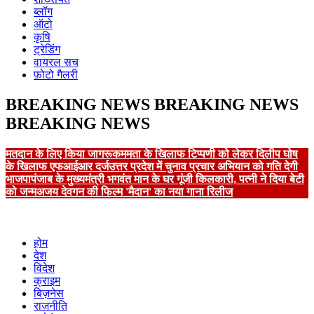
ब्लॉग
ऑटो
कृषि
ट्रेडिंग
वायरल सच
फ़ोटो गैलरी
BREAKING NEWS
BREAKING NEWS
BREAKING NEWS
मतदान के लिए किया जागरूक
ममता के खिलाफ टिप्पणी को लेकर दिलीप घोष
के खिलाफ एफआईआर दर्ज
उत्तर प्रदेश में चुनाव प्रचार अभियान को गति देगी
भाजपा
पंजाब के मुख्यमंत्री भगवंत मान के घर गूंजी किलकारी, पत्नी ने दिया बेटी
को जन्म
अजय देवगन की फिल्म 'मैदान' का नया गाना रिलीज
होम
देश
विदेश
क्राइम
बिज़नेस
राजनीति