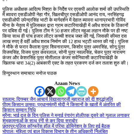
पुलिस अधीक्षक आदित्य मिश्रा के निर्देश पर एएसपी आलोक शर्मा की उपस्थिति
में ब्यावरा एसडीओपी नेहा गौर, खिलचीपुर एसडीओपी आनंद राय, नरसिंहगढ़
एसडीओपी उपेन्द्रसिंह भाटी के मार्गदर्शन में देहात ब्यावरा थानाप्रभारी गोविंद
मीना के नेतृत्व में पुलिसबल द्वारा ग्राम कटारियाखेड़ी में अवैध शराब के ठिकानों
पर दबिश दी गई। पुलिस टीम ने 50 हजार लीटर महुआ लहान मौके पर ही नष्ट
किया साथ ही पांच हजार लीटर कच्ची शराब जब्त की गई, जिसकी कीमत दस
लाख रुपए है वहीं अवैध शराब निर्माण की 12 हाथ भट्टी ध्वस्त की गई। पुलिस
ने मौके से फरार कैलाश पुत्र शिवनारायण, किशोर पुत्र अमरसिंह, सोनू पुत्र
विजयसिंह, विजय पुत्र कंवरलाल, सोनी पुत्र नवलसिंह, चेकर पुत्र नारायण
कंजर और केशरसिंह पुत्र मोतीलाल कंजर सर्वनिवासी कटारियाखेड़ी के
खिलाफ धारा 34(2) आबकारी एक्ट के तहत प्रकरण दर्ज कर तलाश शुरु की।
हिन्दुस्थान समाचार/ मनोज पाठक
Azaan News
रतलाम: दिगम्बर जैन आचार्य विद्यासागरजी महाराज को दी श्रद्धांजलि
पीएम किसान उत्सवः प्रधानमंत्री मोदी ने किसानों के खातों में अंतरित की
किसान सम्मान निधि
मुरैना: भाई दूज के दिन पुलिस ने मनाई रंगारंग होलीएक दूसरे को गुलाल लगाकर
शुभकामनाओं के साथ रंगों से कर दिया सराबोर
छतरपुर:पुलिस कॉन्फ्रेंस हॉल में एरिया डोमिनेशन के लिए हुई बैठक
भोपालः महिला एवं बाल विकास विभाग के तीन अधिकारी निलंबित