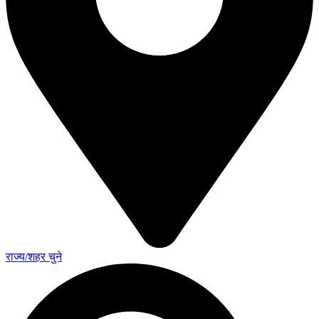
राज्य/शहर चुने