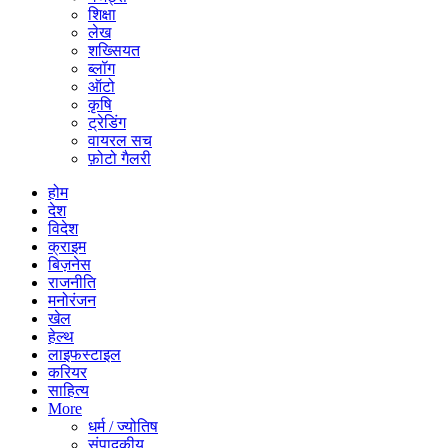
शिक्षा
लेख
शख्सियत
ब्लॉग
ऑटो
कृषि
ट्रेडिंग
वायरल सच
फ़ोटो गैलरी
होम
देश
विदेश
क्राइम
बिज़नेस
राजनीति
मनोरंजन
खेल
हेल्थ
लाइफस्टाइल
करियर
साहित्य
More
धर्म / ज्योतिष
संपादकीय