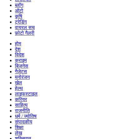
ब्लॉग
ऑटो
कृषि
ट्रेडिंग
वायरल सच
फ़ोटो गैलरी
होम
देश
विदेश
क्राइम
बिज़नेस
गैजेट्स
मनोरंजन
खेल
हेल्थ
लाइफस्टाइल
करियर
साहित्य
राजनीति
धर्म / ज्योतिष
संपादकीय
शिक्षा
लेख
शख्सियत