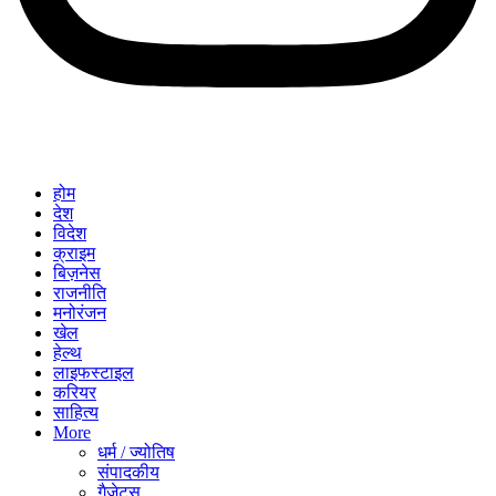
होम
देश
विदेश
क्राइम
बिज़नेस
राजनीति
मनोरंजन
खेल
हेल्थ
लाइफस्टाइल
करियर
साहित्य
More
धर्म / ज्योतिष
संपादकीय
गैजेट्स