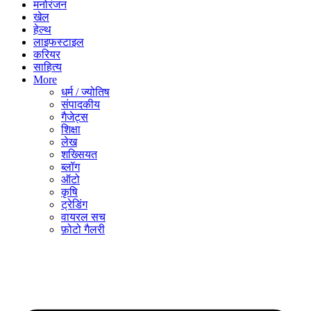
मनोरंजन
खेल
हेल्थ
लाइफस्टाइल
करियर
साहित्य
More
धर्म / ज्योतिष
संपादकीय
गैजेट्स
शिक्षा
लेख
शख्सियत
ब्लॉग
ऑटो
कृषि
ट्रेडिंग
वायरल सच
फ़ोटो गैलरी