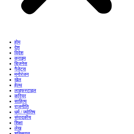
होम
देश
विदेश
क्राइम
बिज़नेस
गैजेट्स
मनोरंजन
खेल
हेल्थ
लाइफस्टाइल
करियर
साहित्य
राजनीति
धर्म / ज्योतिष
संपादकीय
शिक्षा
लेख
शख्सियत