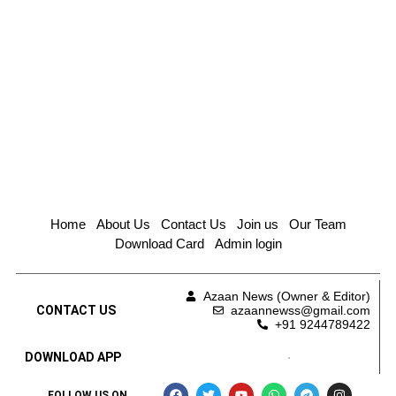
Home
About Us
Contact Us
Join us
Our Team
Download Card
Admin login
Azaan News (Owner & Editor)
CONTACT US
azaannewss@gmail.com
+91 9244789422
DOWNLOAD APP
FOLLOW US ON