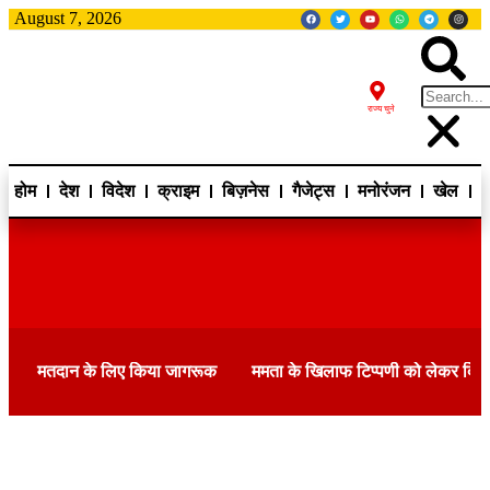
August 7, 2026
राज्य चुने
होम
देश
विदेश
क्राइम
बिज़नेस
गैजेट्स
मनोरंजन
खेल
ह
मतदान के लिए किया जागरूक
ममता के खिलाफ टिप्पणी को लेकर दि