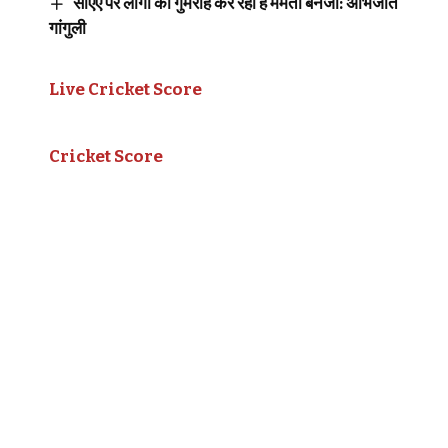
सीएए पर लोगों को गुमराह कर रहीं है ममता बनर्जी: अभिजीत
गांगुली
Live Cricket Score
Cricket Score