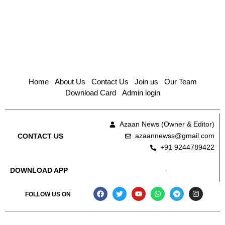
Home
About Us
Contact Us
Join us
Our Team
Download Card
Admin login
Azaan News (Owner & Editor)
azaannewss@gmail.com
CONTACT US
+91 9244789422
DOWNLOAD APP
FOLLOW US ON