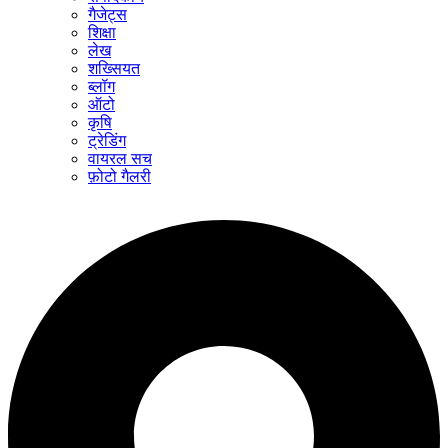
गैजेट्स
शिक्षा
लेख
शख्सियत
ब्लॉग
ऑटो
कृषि
ट्रेडिंग
वायरल सच
फ़ोटो गैलरी