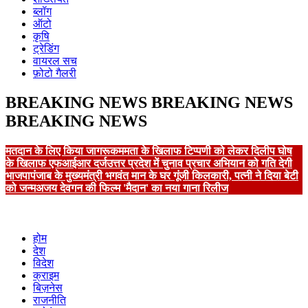
ब्लॉग
ऑटो
कृषि
ट्रेडिंग
वायरल सच
फ़ोटो गैलरी
BREAKING NEWS
BREAKING NEWS
BREAKING NEWS
मतदान के लिए किया जागरूक
ममता के खिलाफ टिप्पणी को लेकर दिलीप घोष
के खिलाफ एफआईआर दर्ज
उत्तर प्रदेश में चुनाव प्रचार अभियान को गति देगी
भाजपा
पंजाब के मुख्यमंत्री भगवंत मान के घर गूंजी किलकारी, पत्नी ने दिया बेटी
को जन्म
अजय देवगन की फिल्म 'मैदान' का नया गाना रिलीज
होम
देश
विदेश
क्राइम
बिज़नेस
राजनीति