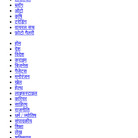
ब्लॉग
ऑटो
कृषि
ट्रेडिंग
वायरल सच
फ़ोटो गैलरी
होम
देश
विदेश
क्राइम
बिज़नेस
गैजेट्स
मनोरंजन
खेल
हेल्थ
लाइफस्टाइल
करियर
साहित्य
राजनीति
धर्म / ज्योतिष
संपादकीय
शिक्षा
लेख
शख्सियत