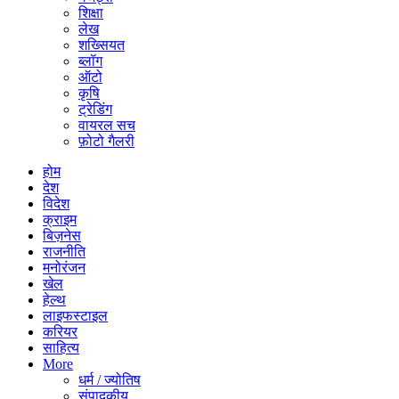
शिक्षा
लेख
शख्सियत
ब्लॉग
ऑटो
कृषि
ट्रेडिंग
वायरल सच
फ़ोटो गैलरी
होम
देश
विदेश
क्राइम
बिज़नेस
राजनीति
मनोरंजन
खेल
हेल्थ
लाइफस्टाइल
करियर
साहित्य
More
धर्म / ज्योतिष
संपादकीय