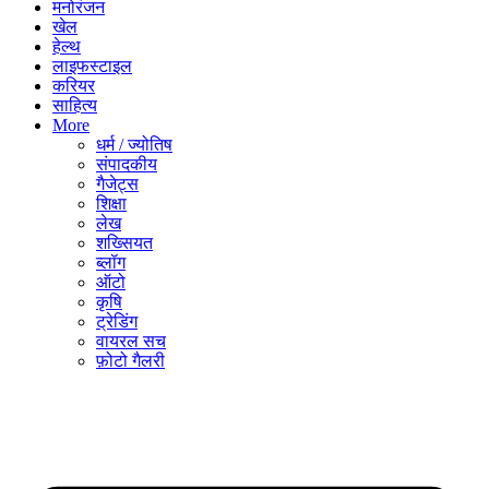
मनोरंजन
खेल
हेल्थ
लाइफस्टाइल
करियर
साहित्य
More
धर्म / ज्योतिष
संपादकीय
गैजेट्स
शिक्षा
लेख
शख्सियत
ब्लॉग
ऑटो
कृषि
ट्रेडिंग
वायरल सच
फ़ोटो गैलरी