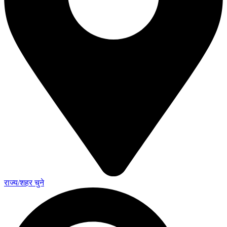
राज्य/शहर चुने