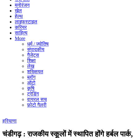
मनोरंजन
खेल
हेल्थ
लाइफस्टाइल
करियर
साहित्य
More
धर्म / ज्योतिष
संपादकीय
गैजेट्स
शिक्षा
लेख
शख्सियत
ब्लॉग
ऑटो
कृषि
ट्रेडिंग
वायरल सच
फ़ोटो गैलरी
हरियाणा
चंडीगढ़ : राजकीय स्कूलों में स्थापित होंगे हर्बल पार्क,