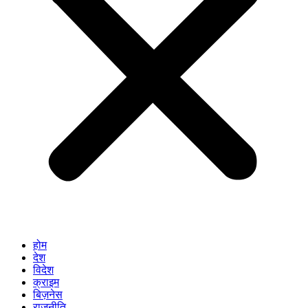
होम
देश
विदेश
क्राइम
बिज़नेस
राजनीति