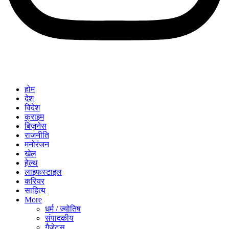
होम
देश
विदेश
क्राइम
बिज़नेस
राजनीति
मनोरंजन
खेल
हेल्थ
लाइफस्टाइल
करियर
साहित्य
More
धर्म / ज्योतिष
संपादकीय
गैजेट्स