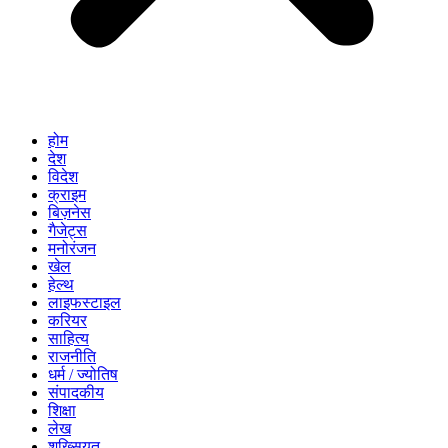
होम
देश
विदेश
क्राइम
बिज़नेस
गैजेट्स
मनोरंजन
खेल
हेल्थ
लाइफस्टाइल
करियर
साहित्य
राजनीति
धर्म / ज्योतिष
संपादकीय
शिक्षा
लेख
शख्सियत