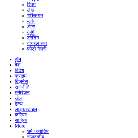
शिक्षा
लेख
शख्सियत
ब्लॉग
ऑटो
कृषि
ट्रेडिंग
वायरल सच
फ़ोटो गैलरी
होम
देश
विदेश
क्राइम
बिज़नेस
राजनीति
मनोरंजन
खेल
हेल्थ
लाइफस्टाइल
करियर
साहित्य
More
धर्म / ज्योतिष
संपादकीय