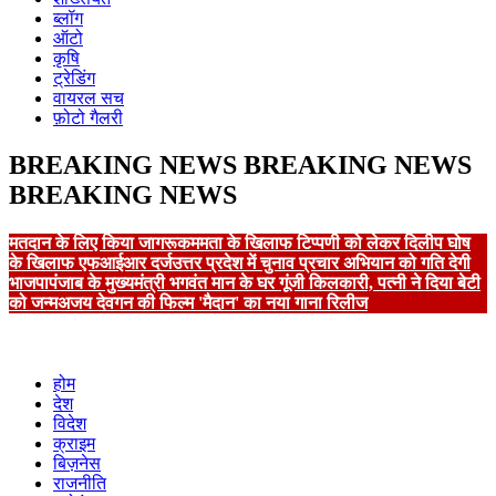
ब्लॉग
ऑटो
कृषि
ट्रेडिंग
वायरल सच
फ़ोटो गैलरी
BREAKING NEWS
BREAKING NEWS
BREAKING NEWS
मतदान के लिए किया जागरूक
ममता के खिलाफ टिप्पणी को लेकर दिलीप घोष
के खिलाफ एफआईआर दर्ज
उत्तर प्रदेश में चुनाव प्रचार अभियान को गति देगी
भाजपा
पंजाब के मुख्यमंत्री भगवंत मान के घर गूंजी किलकारी, पत्नी ने दिया बेटी
को जन्म
अजय देवगन की फिल्म 'मैदान' का नया गाना रिलीज
होम
देश
विदेश
क्राइम
बिज़नेस
राजनीति