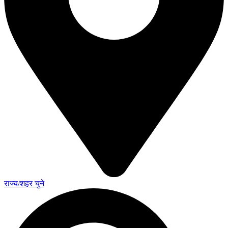
राज्य/शहर चुने