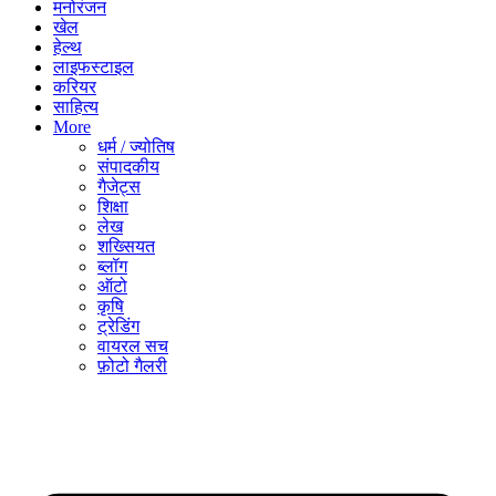
मनोरंजन
खेल
हेल्थ
लाइफस्टाइल
करियर
साहित्य
More
धर्म / ज्योतिष
संपादकीय
गैजेट्स
शिक्षा
लेख
शख्सियत
ब्लॉग
ऑटो
कृषि
ट्रेडिंग
वायरल सच
फ़ोटो गैलरी