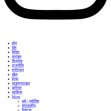
होम
देश
विदेश
क्राइम
बिज़नेस
राजनीति
मनोरंजन
खेल
हेल्थ
लाइफस्टाइल
करियर
साहित्य
More
धर्म / ज्योतिष
संपादकीय
गैजेट्स