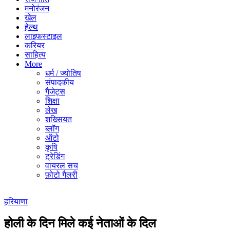
मनोरंजन
खेल
हेल्थ
लाइफस्टाइल
करियर
साहित्य
More
धर्म / ज्योतिष
संपादकीय
गैजेट्स
शिक्षा
लेख
शख्सियत
ब्लॉग
ऑटो
कृषि
ट्रेडिंग
वायरल सच
फ़ोटो गैलरी
हरियाणा
होली के दिन मिले कई नेताओं के दिल