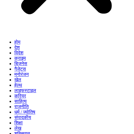
होम
देश
विदेश
क्राइम
बिज़नेस
गैजेट्स
मनोरंजन
खेल
हेल्थ
लाइफस्टाइल
करियर
साहित्य
राजनीति
धर्म / ज्योतिष
संपादकीय
शिक्षा
लेख
शख्सियत