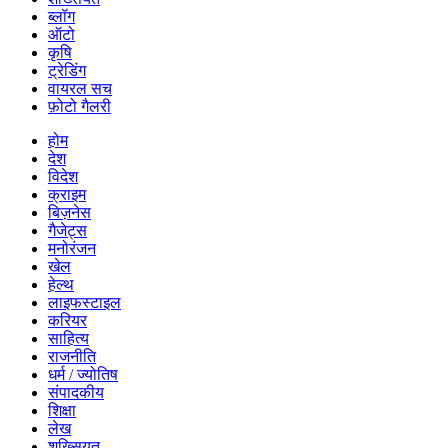
ब्लॉग
ऑटो
कृषि
ट्रेडिंग
वायरल सच
फ़ोटो गैलरी
होम
देश
विदेश
क्राइम
बिज़नेस
गैजेट्स
मनोरंजन
खेल
हेल्थ
लाइफस्टाइल
करियर
साहित्य
राजनीति
धर्म / ज्योतिष
संपादकीय
शिक्षा
लेख
शख्सियत