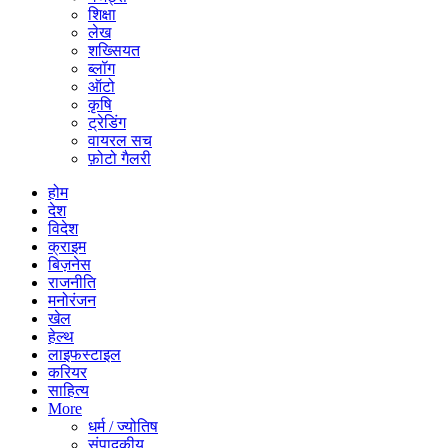
शिक्षा
लेख
शख्सियत
ब्लॉग
ऑटो
कृषि
ट्रेडिंग
वायरल सच
फ़ोटो गैलरी
होम
देश
विदेश
क्राइम
बिज़नेस
राजनीति
मनोरंजन
खेल
हेल्थ
लाइफस्टाइल
करियर
साहित्य
More
धर्म / ज्योतिष
संपादकीय