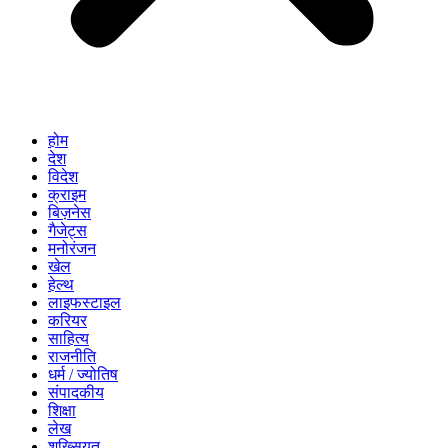
होम
देश
विदेश
क्राइम
बिज़नेस
गैजेट्स
मनोरंजन
खेल
हेल्थ
लाइफस्टाइल
करियर
साहित्य
राजनीति
धर्म / ज्योतिष
संपादकीय
शिक्षा
लेख
शख्सियत