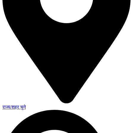
राज्य/शहर चुने