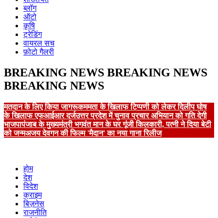
ब्लॉग
ऑटो
कृषि
ट्रेडिंग
वायरल सच
फ़ोटो गैलरी
BREAKING NEWS
BREAKING NEWS
BREAKING NEWS
मतदान के लिए किया जागरूक
ममता के खिलाफ टिप्पणी को लेकर दिलीप घोष
के खिलाफ एफआईआर दर्ज
उत्तर प्रदेश में चुनाव प्रचार अभियान को गति देगी
भाजपा
पंजाब के मुख्यमंत्री भगवंत मान के घर गूंजी किलकारी, पत्नी ने दिया बेटी
को जन्म
अजय देवगन की फिल्म 'मैदान' का नया गाना रिलीज
होम
देश
विदेश
क्राइम
बिज़नेस
राजनीति