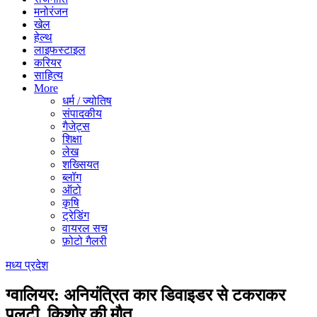
मनोरंजन
खेल
हेल्थ
लाइफस्टाइल
करियर
साहित्य
More
धर्म / ज्योतिष
संपादकीय
गैजेट्स
शिक्षा
लेख
शख्सियत
ब्लॉग
ऑटो
कृषि
ट्रेडिंग
वायरल सच
फ़ोटो गैलरी
मध्य प्रदेश
ग्वालियर: अनियंत्रित कार डिवाइडर से टकराकर
पलटी, किशोर की मौत