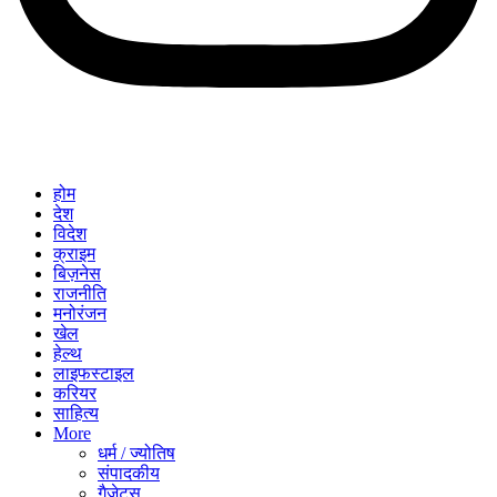
होम
देश
विदेश
क्राइम
बिज़नेस
राजनीति
मनोरंजन
खेल
हेल्थ
लाइफस्टाइल
करियर
साहित्य
More
धर्म / ज्योतिष
संपादकीय
गैजेट्स