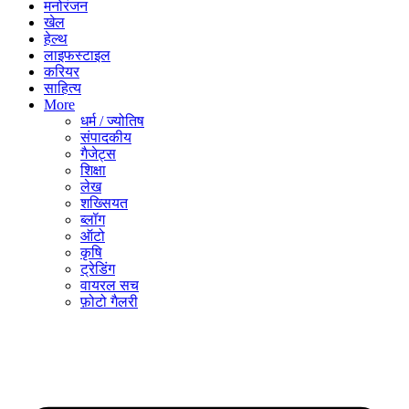
मनोरंजन
खेल
हेल्थ
लाइफस्टाइल
करियर
साहित्य
More
धर्म / ज्योतिष
संपादकीय
गैजेट्स
शिक्षा
लेख
शख्सियत
ब्लॉग
ऑटो
कृषि
ट्रेडिंग
वायरल सच
फ़ोटो गैलरी