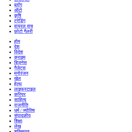
ब्लॉग
ऑटो
कृषि
ट्रेडिंग
वायरल सच
फ़ोटो गैलरी
होम
देश
विदेश
क्राइम
बिज़नेस
गैजेट्स
मनोरंजन
खेल
हेल्थ
लाइफस्टाइल
करियर
साहित्य
राजनीति
धर्म / ज्योतिष
संपादकीय
शिक्षा
लेख
शख्सियत