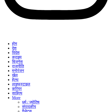
होम
देश
विदेश
क्राइम
बिज़नेस
राजनीति
मनोरंजन
खेल
हेल्थ
लाइफस्टाइल
करियर
साहित्य
More
धर्म / ज्योतिष
संपादकीय
गैजेट्स