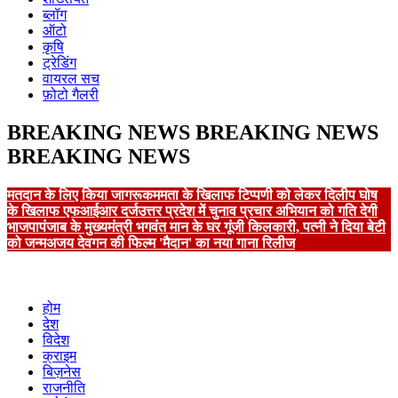
ब्लॉग
ऑटो
कृषि
ट्रेडिंग
वायरल सच
फ़ोटो गैलरी
BREAKING NEWS
BREAKING NEWS
BREAKING NEWS
मतदान के लिए किया जागरूक
ममता के खिलाफ टिप्पणी को लेकर दिलीप घोष
के खिलाफ एफआईआर दर्ज
उत्तर प्रदेश में चुनाव प्रचार अभियान को गति देगी
भाजपा
पंजाब के मुख्यमंत्री भगवंत मान के घर गूंजी किलकारी, पत्नी ने दिया बेटी
को जन्म
अजय देवगन की फिल्म 'मैदान' का नया गाना रिलीज
होम
देश
विदेश
क्राइम
बिज़नेस
राजनीति