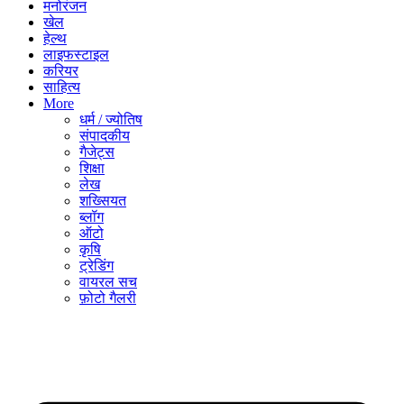
मनोरंजन
खेल
हेल्थ
लाइफस्टाइल
करियर
साहित्य
More
धर्म / ज्योतिष
संपादकीय
गैजेट्स
शिक्षा
लेख
शख्सियत
ब्लॉग
ऑटो
कृषि
ट्रेडिंग
वायरल सच
फ़ोटो गैलरी