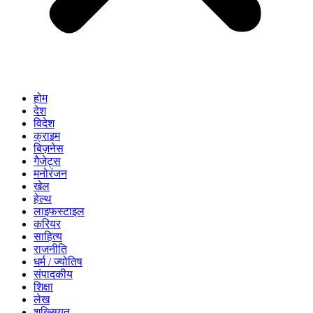
होम
देश
विदेश
क्राइम
बिज़नेस
गैजेट्स
मनोरंजन
खेल
हेल्थ
लाइफस्टाइल
करियर
साहित्य
राजनीति
धर्म / ज्योतिष
संपादकीय
शिक्षा
लेख
शख्सियत