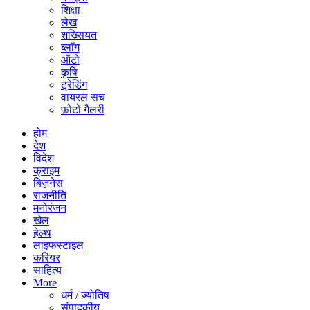
शिक्षा
लेख
शख्सियत
ब्लॉग
ऑटो
कृषि
ट्रेडिंग
वायरल सच
फ़ोटो गैलरी
होम
देश
विदेश
क्राइम
बिज़नेस
राजनीति
मनोरंजन
खेल
हेल्थ
लाइफस्टाइल
करियर
साहित्य
More
धर्म / ज्योतिष
संपादकीय