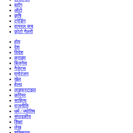
ब्लॉग
ऑटो
कृषि
ट्रेडिंग
वायरल सच
फ़ोटो गैलरी
होम
देश
विदेश
क्राइम
बिज़नेस
गैजेट्स
मनोरंजन
खेल
हेल्थ
लाइफस्टाइल
करियर
साहित्य
राजनीति
धर्म / ज्योतिष
संपादकीय
शिक्षा
लेख
शख्सियत