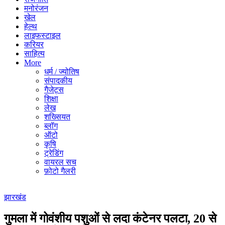
मनोरंजन
खेल
हेल्थ
लाइफस्टाइल
करियर
साहित्य
More
धर्म / ज्योतिष
संपादकीय
गैजेट्स
शिक्षा
लेख
शख्सियत
ब्लॉग
ऑटो
कृषि
ट्रेडिंग
वायरल सच
फ़ोटो गैलरी
झारखंड
गुमला में गोवंशीय पशुओं से लदा कंटेनर पलटा, 20 से