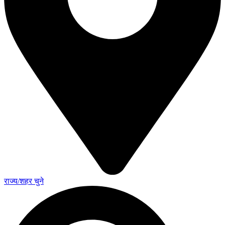
राज्य/शहर चुने