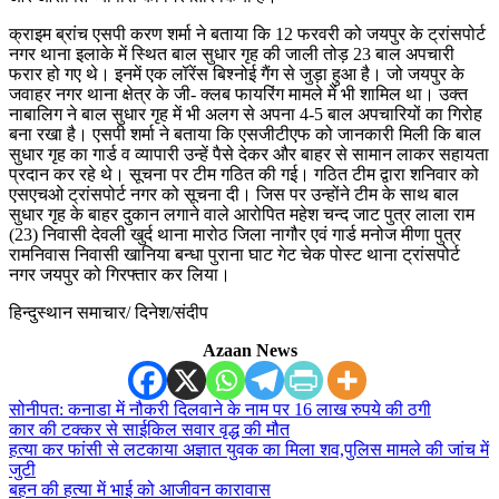
क्राइम ब्रांच एसपी करण शर्मा ने बताया कि 12 फरवरी को जयपुर के ट्रांसपोर्ट
नगर थाना इलाके में स्थित बाल सुधार गृह की जाली तोड़ 23 बाल अपचारी
फरार हो गए थे। इनमें एक लॉरेंस बिश्नोई गैंग से जुड़ा हुआ है। जो जयपुर के
जवाहर नगर थाना क्षेत्र के जी- क्लब फायरिंग मामले में भी शामिल था। उक्त
नाबालिग ने बाल सुधार गृह में भी अलग से अपना 4-5 बाल अपचारियों का गिरोह
बना रखा है। एसपी शर्मा ने बताया कि एसजीटीएफ को जानकारी मिली कि बाल
सुधार गृह का गार्ड व व्यापारी उन्हें पैसे देकर और बाहर से सामान लाकर सहायता
प्रदान कर रहे थे। सूचना पर टीम गठित की गई। गठित टीम द्वारा शनिवार को
एसएचओ ट्रांसपोर्ट नगर को सूचना दी। जिस पर उन्होंने टीम के साथ बाल
सुधार गृह के बाहर दुकान लगाने वाले आरोपित महेश चन्द जाट पुत्र लाला राम
(23) निवासी देवली खुर्द थाना मारोठ जिला नागौर एवं गार्ड मनोज मीणा पुत्र
रामनिवास निवासी खानिया बन्धा पुराना घाट गेट चेक पोस्ट थाना ट्रांसपोर्ट
नगर जयपुर को गिरफ्तार कर लिया।
हिन्दुस्थान समाचार/ दिनेश/संदीप
Azaan News
सोनीपत: कनाडा में नौकरी दिलवाने के नाम पर 16 लाख रुपये की ठगी
कार की टक्कर से साईकिल सवार वृद्ध की मौत
हत्या कर फांसी से लटकाया अज्ञात युवक का मिला शव,पुलिस मामले की जांच में
जुटी
बहन की हत्या में भाई को आजीवन कारावास