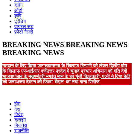
ब्लॉग
ऑटो
कृषि
ट्रेडिंग
वायरल सच
फ़ोटो गैलरी
BREAKING NEWS
BREAKING NEWS
BREAKING NEWS
मतदान के लिए किया जागरूक
ममता के खिलाफ टिप्पणी को लेकर दिलीप घोष
के खिलाफ एफआईआर दर्ज
उत्तर प्रदेश में चुनाव प्रचार अभियान को गति देगी
भाजपा
पंजाब के मुख्यमंत्री भगवंत मान के घर गूंजी किलकारी, पत्नी ने दिया बेटी
को जन्म
अजय देवगन की फिल्म 'मैदान' का नया गाना रिलीज
होम
देश
विदेश
क्राइम
बिज़नेस
राजनीति