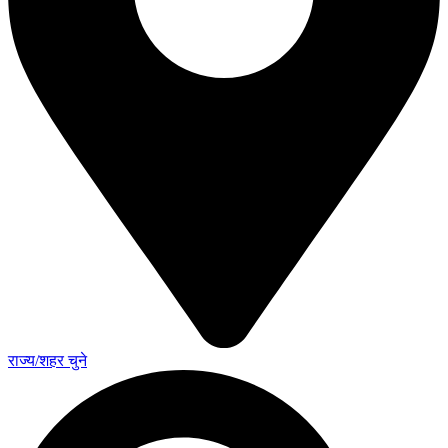
राज्य/शहर चुने