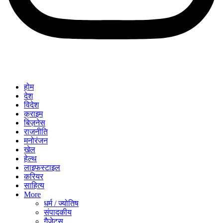
होम
देश
विदेश
क्राइम
बिज़नेस
राजनीति
मनोरंजन
खेल
हेल्थ
लाइफस्टाइल
करियर
साहित्य
More
धर्म / ज्योतिष
संपादकीय
गैजेट्स