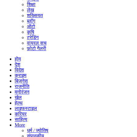
शिक्षा
लेख
शख्सियत
ब्लॉग
ऑटो
कृषि
ट्रेडिंग
वायरल सच
फ़ोटो गैलरी
होम
देश
विदेश
क्राइम
बिज़नेस
राजनीति
मनोरंजन
खेल
हेल्थ
लाइफस्टाइल
करियर
साहित्य
More
धर्म / ज्योतिष
संपादकीय