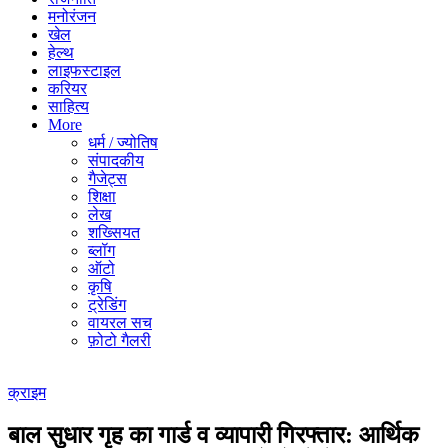
मनोरंजन
खेल
हेल्थ
लाइफस्टाइल
करियर
साहित्य
More
धर्म / ज्योतिष
संपादकीय
गैजेट्स
शिक्षा
लेख
शख्सियत
ब्लॉग
ऑटो
कृषि
ट्रेडिंग
वायरल सच
फ़ोटो गैलरी
क्राइम
बाल सुधार गृह का गार्ड व व्यापारी गिरफ्तार: आर्थिक