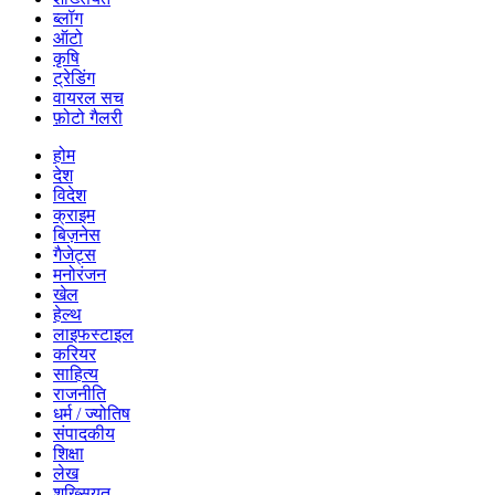
ब्लॉग
ऑटो
कृषि
ट्रेडिंग
वायरल सच
फ़ोटो गैलरी
होम
देश
विदेश
क्राइम
बिज़नेस
गैजेट्स
मनोरंजन
खेल
हेल्थ
लाइफस्टाइल
करियर
साहित्य
राजनीति
धर्म / ज्योतिष
संपादकीय
शिक्षा
लेख
शख्सियत