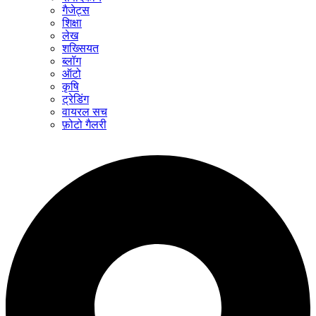
गैजेट्स
शिक्षा
लेख
शख्सियत
ब्लॉग
ऑटो
कृषि
ट्रेडिंग
वायरल सच
फ़ोटो गैलरी