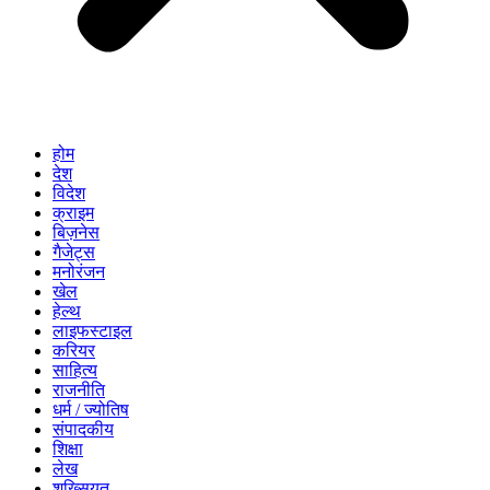
होम
देश
विदेश
क्राइम
बिज़नेस
गैजेट्स
मनोरंजन
खेल
हेल्थ
लाइफस्टाइल
करियर
साहित्य
राजनीति
धर्म / ज्योतिष
संपादकीय
शिक्षा
लेख
शख्सियत