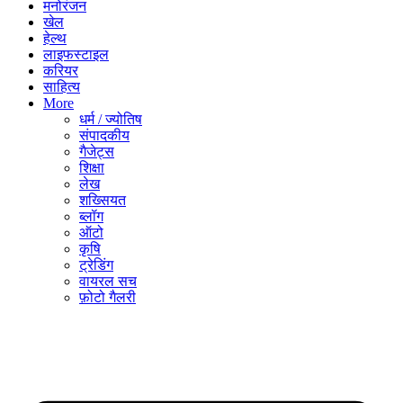
मनोरंजन
खेल
हेल्थ
लाइफस्टाइल
करियर
साहित्य
More
धर्म / ज्योतिष
संपादकीय
गैजेट्स
शिक्षा
लेख
शख्सियत
ब्लॉग
ऑटो
कृषि
ट्रेडिंग
वायरल सच
फ़ोटो गैलरी