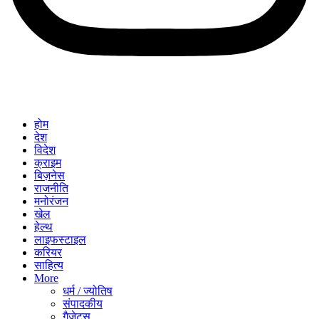
होम
देश
विदेश
क्राइम
बिज़नेस
राजनीति
मनोरंजन
खेल
हेल्थ
लाइफस्टाइल
करियर
साहित्य
More
धर्म / ज्योतिष
संपादकीय
गैजेट्स