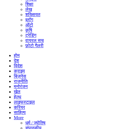
शिक्षा
लेख
शख्सियत
ब्लॉग
ऑटो
कृषि
ट्रेडिंग
वायरल सच
फ़ोटो गैलरी
होम
देश
विदेश
क्राइम
बिज़नेस
राजनीति
मनोरंजन
खेल
हेल्थ
लाइफस्टाइल
करियर
साहित्य
More
धर्म / ज्योतिष
संपादकीय