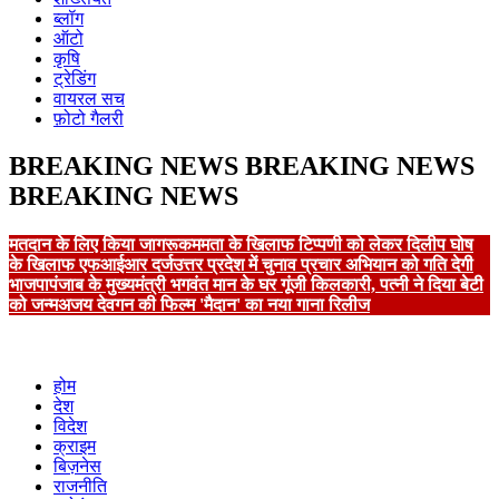
ब्लॉग
ऑटो
कृषि
ट्रेडिंग
वायरल सच
फ़ोटो गैलरी
BREAKING NEWS
BREAKING NEWS
BREAKING NEWS
मतदान के लिए किया जागरूक
ममता के खिलाफ टिप्पणी को लेकर दिलीप घोष
के खिलाफ एफआईआर दर्ज
उत्तर प्रदेश में चुनाव प्रचार अभियान को गति देगी
भाजपा
पंजाब के मुख्यमंत्री भगवंत मान के घर गूंजी किलकारी, पत्नी ने दिया बेटी
को जन्म
अजय देवगन की फिल्म 'मैदान' का नया गाना रिलीज
होम
देश
विदेश
क्राइम
बिज़नेस
राजनीति