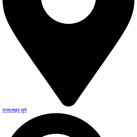
राज्य/शहर चुने