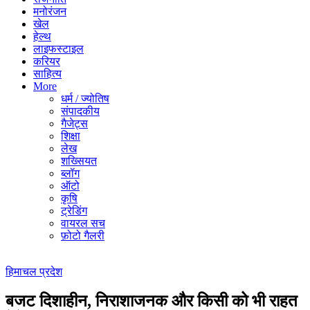
मनोरंजन
खेल
हेल्थ
लाइफस्टाइल
करियर
साहित्य
More
धर्म / ज्योतिष
संपादकीय
गैजेट्स
शिक्षा
लेख
शख्सियत
ब्लॉग
ऑटो
कृषि
ट्रेडिंग
वायरल सच
फ़ोटो गैलरी
हिमाचल प्रदेश
बजट दिशाहीन, निराशाजनक और किसी को भी राहत