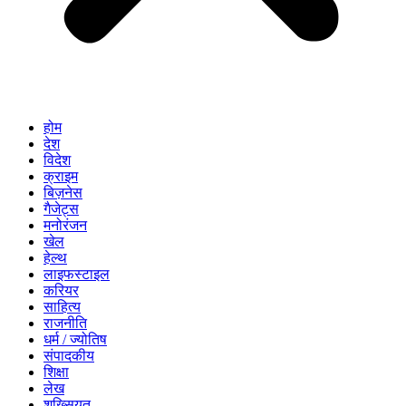
होम
देश
विदेश
क्राइम
बिज़नेस
गैजेट्स
मनोरंजन
खेल
हेल्थ
लाइफस्टाइल
करियर
साहित्य
राजनीति
धर्म / ज्योतिष
संपादकीय
शिक्षा
लेख
शख्सियत