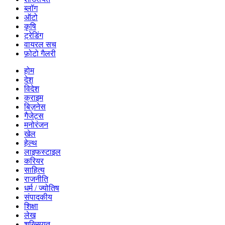
ब्लॉग
ऑटो
कृषि
ट्रेडिंग
वायरल सच
फ़ोटो गैलरी
होम
देश
विदेश
क्राइम
बिज़नेस
गैजेट्स
मनोरंजन
खेल
हेल्थ
लाइफस्टाइल
करियर
साहित्य
राजनीति
धर्म / ज्योतिष
संपादकीय
शिक्षा
लेख
शख्सियत