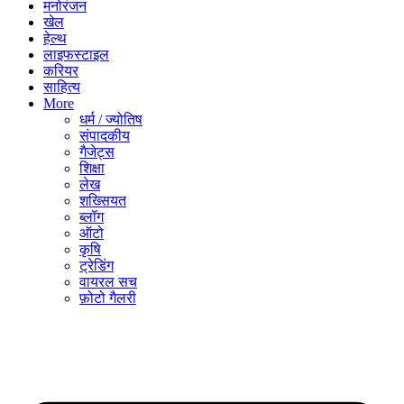
मनोरंजन
खेल
हेल्थ
लाइफस्टाइल
करियर
साहित्य
More
धर्म / ज्योतिष
संपादकीय
गैजेट्स
शिक्षा
लेख
शख्सियत
ब्लॉग
ऑटो
कृषि
ट्रेडिंग
वायरल सच
फ़ोटो गैलरी