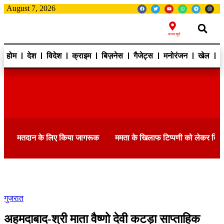
August 7, 2026
राज्य चुने
होम
देश
विदेश
क्राइम
बिज़नेस
गैजेट्स
मनोरंजन
खेल
ह
मतदान के लिए किया जागरूक
ममता के खिलाफ टिप्पणी को लेकर दि
गुजरात
अहमदाबाद-श्री माता वैष्णो देवी कटड़ा साप्ताहिक