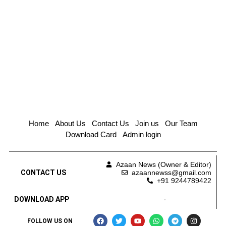
Home
About Us
Contact Us
Join us
Our Team
Download Card
Admin login
Azaan News (Owner & Editor)
CONTACT US
azaannewss@gmail.com
+91 9244789422
DOWNLOAD APP
FOLLOW US ON