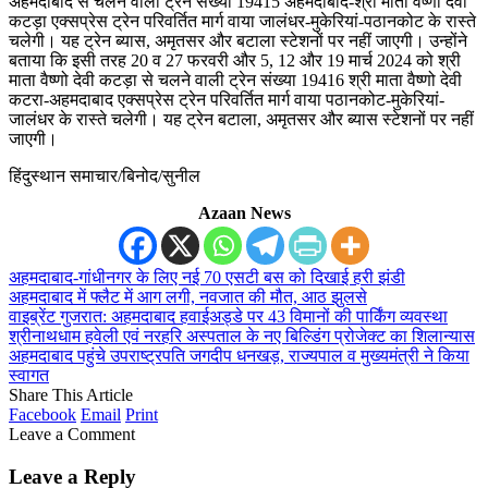
अहमदाबाद से चलने वाली ट्रेन संख्या 19415 अहमदाबाद-श्री माता वैष्णो देवी
कटड़ा एक्सप्रेस ट्रेन परिवर्तित मार्ग वाया जालंधर-मुकेरियां-पठानकोट के रास्ते
चलेगी। यह ट्रेन ब्यास, अमृतसर और बटाला स्टेशनों पर नहीं जाएगी। उन्होंने
बताया कि इसी तरह 20 व 27 फरवरी और 5, 12 और 19 मार्च 2024 को श्री
माता वैष्णो देवी कटड़ा से चलने वाली ट्रेन संख्या 19416 श्री माता वैष्णो देवी
कटरा-अहमदाबाद एक्सप्रेस ट्रेन परिवर्तित मार्ग वाया पठानकोट-मुकेरियां-
जालंधर के रास्ते चलेगी। यह ट्रेन बटाला, अमृतसर और ब्यास स्टेशनों पर नहीं
जाएगी।
हिंदुस्थान समाचार/बिनोद/सुनील
Azaan News
अहमदाबाद-गांधीनगर के लिए नई 70 एसटी बस को दिखाई हरी झंडी
अहमदाबाद में फ्लैट में आग लगी, नवजात की मौत, आठ झुलसे
वाइब्रेंट गुजरात: अहमदाबाद हवाईअड्डे पर 43 विमानों की पार्किंग व्यवस्था
श्रीनाथधाम हवेली एवं नरहरि अस्पताल के नए बिल्डिंग प्रोजेक्ट का शिलान्यास
अहमदाबाद पहुंचे उपराष्ट्रपति जगदीप धनखड़, राज्यपाल व मुख्यमंत्री ने किया
स्वागत
Share This Article
Facebook
Email
Print
Leave a Comment
Leave a Reply