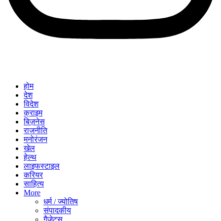
होम
देश
विदेश
क्राइम
बिज़नेस
राजनीति
मनोरंजन
खेल
हेल्थ
लाइफस्टाइल
करियर
साहित्य
More
धर्म / ज्योतिष
संपादकीय
गैजेट्स