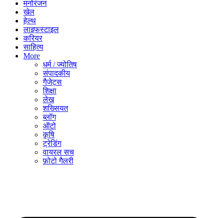
मनोरंजन
खेल
हेल्थ
लाइफस्टाइल
करियर
साहित्य
More
धर्म / ज्योतिष
संपादकीय
गैजेट्स
शिक्षा
लेख
शख्सियत
ब्लॉग
ऑटो
कृषि
ट्रेडिंग
वायरल सच
फ़ोटो गैलरी