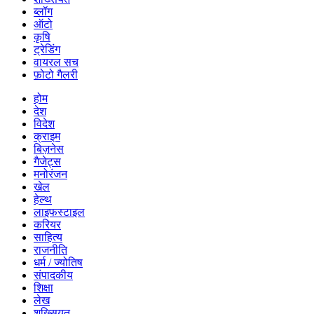
ब्लॉग
ऑटो
कृषि
ट्रेडिंग
वायरल सच
फ़ोटो गैलरी
होम
देश
विदेश
क्राइम
बिज़नेस
गैजेट्स
मनोरंजन
खेल
हेल्थ
लाइफस्टाइल
करियर
साहित्य
राजनीति
धर्म / ज्योतिष
संपादकीय
शिक्षा
लेख
शख्सियत