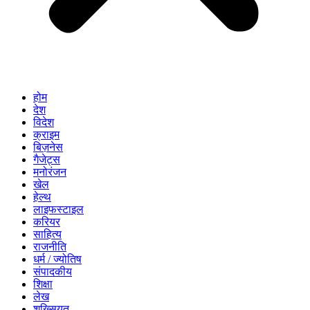
होम
देश
विदेश
क्राइम
बिज़नेस
गैजेट्स
मनोरंजन
खेल
हेल्थ
लाइफस्टाइल
करियर
साहित्य
राजनीति
धर्म / ज्योतिष
संपादकीय
शिक्षा
लेख
शख्सियत