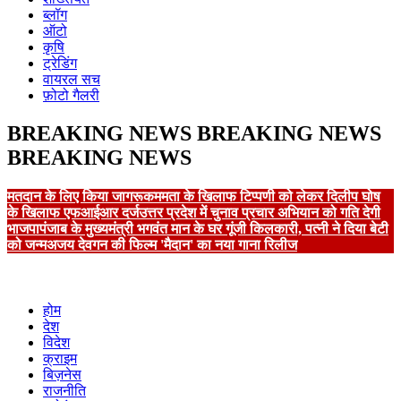
ब्लॉग
ऑटो
कृषि
ट्रेडिंग
वायरल सच
फ़ोटो गैलरी
BREAKING NEWS
BREAKING NEWS
BREAKING NEWS
मतदान के लिए किया जागरूक
ममता के खिलाफ टिप्पणी को लेकर दिलीप घोष
के खिलाफ एफआईआर दर्ज
उत्तर प्रदेश में चुनाव प्रचार अभियान को गति देगी
भाजपा
पंजाब के मुख्यमंत्री भगवंत मान के घर गूंजी किलकारी, पत्नी ने दिया बेटी
को जन्म
अजय देवगन की फिल्म 'मैदान' का नया गाना रिलीज
होम
देश
विदेश
क्राइम
बिज़नेस
राजनीति