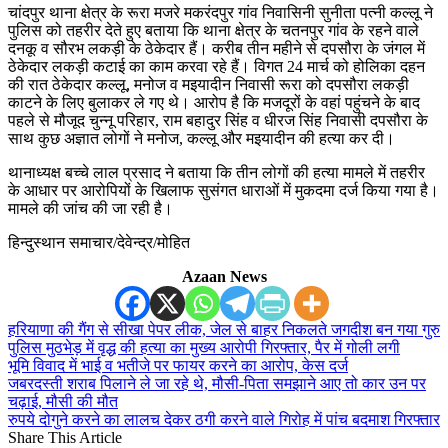
चांदपुर थाना क्षेत्र के रूरा मजरे मकरंदपुर गांव निवासिनी सुनीता पत्नी कल्लू ने
पुलिस को तहरीर देते हुए बताया कि थाना क्षेत्र के चतनपुर गांव के रहने वाले
दनकू व सौरभ लकड़ी के ठेकेदार हैं। करीब तीन महीने से दपसौरा के जंगल में
ठेकेदार लकड़ी कटाई का काम करवा रहे हैं। विगत 24 मार्च को होलिका दहन
की रात ठेकेदार कल्लू, मनोज व मइयादीन निवासी रूरा को दपसौरा लकड़ी
काटने के लिए बुलाकर ले गए थे। आरोप है कि मजदूरों के वहां पहुंचने के बाद
पहले से मौजूद चुन्नू परिहार, राम बहादुर सिंह व धीरज सिंह निवासी दपसौरा के
साथ कुछ अज्ञात लोगों ने मनोज, कल्लू और मइयादीन की हत्या कर दी।
थानाध्यक्ष बच्चे लाल प्रसाद ने बताया कि तीन लोगों की हत्या मामले में तहरीर
के आधार पर आरोपियों के खिलाफ सुसंगत धाराओं में मुकदमा दर्ज किया गया है।
मामले की जांच की जा रही है।
हिन्दुस्थान समाचार/देवेन्द्र/मोहित
Azaan News
हरियाणा की गैंग से सीखा पेपर लीक, जेल से बाहर निकलते जगदीश बन गया गुरु
पुलिस मुठभेड़ में वृद्ध की हत्या का मुख्य आरोपी गिरफ्तार, पैर में गोली लगी
भूमि विवाद में भाई व भतीजे पर फायर करने का आरोप, केस दर्ज
जबरदस्ती शराब पिलाने ले जा रहे थे, मौसी-पिता समझाने आए तो कार उन पर
चढ़ाई, मौसी की मौत
रुपये दोगुने करने का लालच देकर ठगी करने वाले गिरोह में पांच बदमाश गिरफ्तार
Share This Article