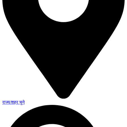
राज्य/शहर चुने