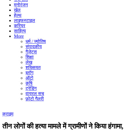
मनोरंजन
खेल
हेल्थ
लाइफस्टाइल
करियर
साहित्य
More
धर्म / ज्योतिष
संपादकीय
गैजेट्स
शिक्षा
लेख
शख्सियत
ब्लॉग
ऑटो
कृषि
ट्रेडिंग
वायरल सच
फ़ोटो गैलरी
क्राइम
तीन लोगों की हत्या मामले में ग्रामीणों ने किया हंगामा,