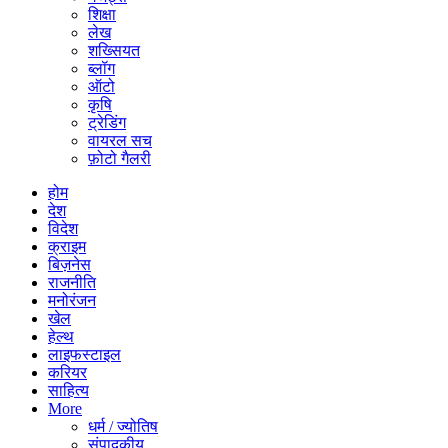
शिक्षा
लेख
शख्सियत
ब्लॉग
ऑटो
कृषि
ट्रेडिंग
वायरल सच
फ़ोटो गैलरी
होम
देश
विदेश
क्राइम
बिज़नेस
राजनीति
मनोरंजन
खेल
हेल्थ
लाइफस्टाइल
करियर
साहित्य
More
धर्म / ज्योतिष
संपादकीय