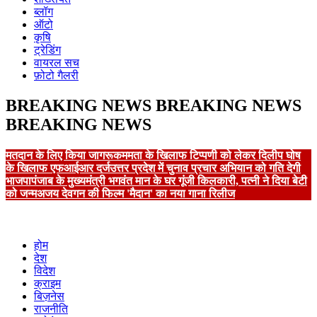
ब्लॉग
ऑटो
कृषि
ट्रेडिंग
वायरल सच
फ़ोटो गैलरी
BREAKING NEWS
BREAKING NEWS
BREAKING NEWS
मतदान के लिए किया जागरूक
ममता के खिलाफ टिप्पणी को लेकर दिलीप घोष
के खिलाफ एफआईआर दर्ज
उत्तर प्रदेश में चुनाव प्रचार अभियान को गति देगी
भाजपा
पंजाब के मुख्यमंत्री भगवंत मान के घर गूंजी किलकारी, पत्नी ने दिया बेटी
को जन्म
अजय देवगन की फिल्म 'मैदान' का नया गाना रिलीज
होम
देश
विदेश
क्राइम
बिज़नेस
राजनीति