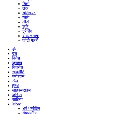
शिक्षा
लेख
शख्सियत
ब्लॉग
ऑटो
कृषि
ट्रेडिंग
वायरल सच
फ़ोटो गैलरी
होम
देश
विदेश
क्राइम
बिज़नेस
राजनीति
मनोरंजन
खेल
हेल्थ
लाइफस्टाइल
करियर
साहित्य
More
धर्म / ज्योतिष
संपादकीय