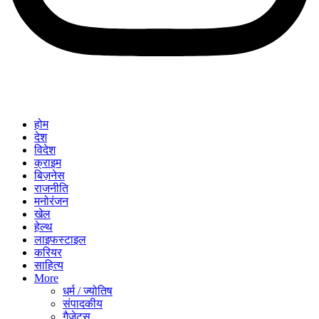
होम
देश
विदेश
क्राइम
बिज़नेस
राजनीति
मनोरंजन
खेल
हेल्थ
लाइफस्टाइल
करियर
साहित्य
More
धर्म / ज्योतिष
संपादकीय
गैजेट्स