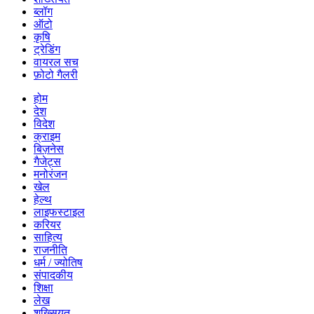
ब्लॉग
ऑटो
कृषि
ट्रेडिंग
वायरल सच
फ़ोटो गैलरी
होम
देश
विदेश
क्राइम
बिज़नेस
गैजेट्स
मनोरंजन
खेल
हेल्थ
लाइफस्टाइल
करियर
साहित्य
राजनीति
धर्म / ज्योतिष
संपादकीय
शिक्षा
लेख
शख्सियत