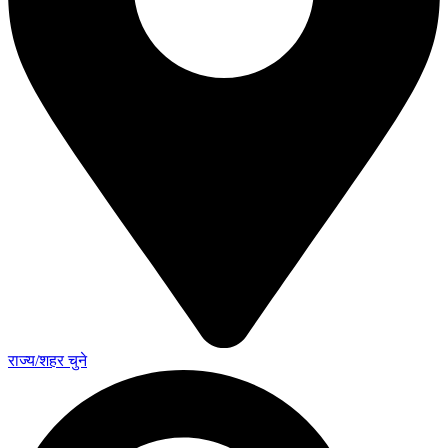
राज्य/शहर चुने