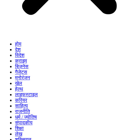
होम
देश
विदेश
क्राइम
बिज़नेस
गैजेट्स
मनोरंजन
खेल
हेल्थ
लाइफस्टाइल
करियर
साहित्य
राजनीति
धर्म / ज्योतिष
संपादकीय
शिक्षा
लेख
शख्सियत