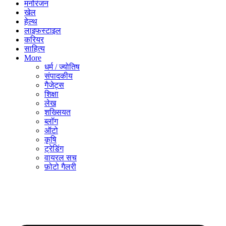
मनोरंजन
खेल
हेल्थ
लाइफस्टाइल
करियर
साहित्य
More
धर्म / ज्योतिष
संपादकीय
गैजेट्स
शिक्षा
लेख
शख्सियत
ब्लॉग
ऑटो
कृषि
ट्रेडिंग
वायरल सच
फ़ोटो गैलरी