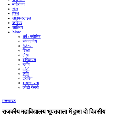
मनोरंजन
खेल
हेल्थ
लाइफस्टाइल
करियर
साहित्य
More
धर्म / ज्योतिष
संपादकीय
गैजेट्स
शिक्षा
लेख
शख्सियत
ब्लॉग
ऑटो
कृषि
ट्रेडिंग
वायरल सच
फ़ोटो गैलरी
उत्तराखंड
राजकीय महाविद्यालय भूपतवाला में हुआ दो दिवसीय