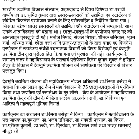
भारतीय उद्यमिता विकास संस्थान, अहमदाबाद से विषय विशेषज्ञ डा.प्राची
वार्ष्णेय एवं डा. सुमित कुमार द्वारा छात्र-छात्राओं को उद्यमिता एवं स्टार्टअप से
संबंधित बिजनेस प्रपोजल बनाने के लिए प्रोत्साहित व निर्देशित किया गया।
जिसका उद्देश्य छात्र-छात्राओं को उद्यमिता और स्टार्टअप को समझानके साथ
उनके आत्मविश्वास को बढ़ाना था। छात्र-छात्राओं के प्रपोजल बनाए गए को
आनलाइन प्रस्तुति दी गई। मनोज निषाद, सेजल मिश्रा, शौनक उनियाल, भुवन
शर्मा, अस्मित शर्मा, श्वेता दत्ता आदि छात्र-छात्राओं के द्वारा बनाए गए बिजनेस
प्रपोजल में स्टार्टअप संबंधी रचनात्मक विचारों को विषय विशेषज्ञों एवं देवभूमि
उद्यमिता टीम द्वारा प्रोत्साहित किया गया एवं प्रशंसा की गई। कार्यक्रम के
समापन सत्र में महाविद्यालय के प्राचार्य प्रोफेसर दिनेश कुमार शुक्ल ने हरिद्वार
क्षेत्र के विकास में देवभूमि उद्यमिता योजना की सार्थकता पर विस्तार से विचार
प्रस्तुत किए।
देवभूमि उद्यमिता योजना की महाविद्यालय नोडल अधिकारी डा.स्मिता बसेड़ा ने
बताया कि आनलाइन बूट कैंप में महाविद्यालय के 75 छात्र-छात्राओं ने प्रतिभाग
किया तथा उद्यमिता एवं स्टार्टअप के गुर सीखे। कैंप के आयोजन में महाविद्यालय
उद्यमिता केंद्र की टीम के मीडिया सदस्य डा.अर्चना रानी, डा.निर्विन्ध्या एवं
आदित्य ने महत्वपूर्ण भूमिका निभाई।
कार्यक्रम का संचालन डा.स्मिता बसेड़ा ने किया। कार्यक्रम में महाविद्यालय के
प्राध्यापक डा.युवराज, डा.अजय उनियाल, डा.भगवती प्रसाद, डा.किरन,
डा.प्रीतम कुमारी, डा.रूबी, डा. प्रियंका, डा.विशाल शर्मा तथा छात्र छात्राएं
मौजूद रहे।