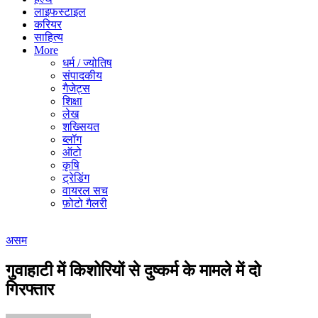
लाइफस्टाइल
करियर
साहित्य
More
धर्म / ज्योतिष
संपादकीय
गैजेट्स
शिक्षा
लेख
शख्सियत
ब्लॉग
ऑटो
कृषि
ट्रेडिंग
वायरल सच
फ़ोटो गैलरी
असम
गुवाहाटी में किशोरियों से दुष्कर्म के मामले में दो
गिरफ्तार