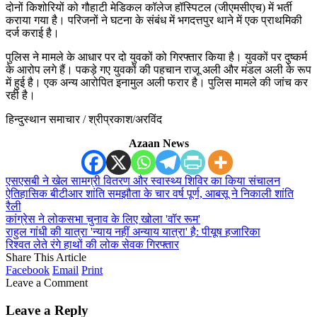
दोनों किशोरियों को गौहाटी मेडिकल कॉलेज हॉस्पिटल (जीएमसीएच) में भर्ती
कराया गया है। परिजनों ने घटना के संबंध में भगदत्तपुर थाने में एक प्राथमिकी
दर्ज कराई है।
पुलिस ने मामले के आधार पर दो युवकों को गिरफ्तार किया है। युवकों पर दुष्कर्म
के आरोप लगे हैं। पकड़े गए युवकों की पहचान राजू अली और मंडल अली के रूप
में हुई है। एक अन्य आरोपित इनामुल अली फरार है। पुलिस मामले की जांच कर
रही है।
हिन्दुस्थान समाचार / श्रीप्रकाश/अरविंद
Azaan News
एसएसबी ने खेल सामग्री वितरण और स्वास्थ्य शिविर का किया संचालन
ऐतिहासिक बीटीआर शांति समझौता के चार वर्ष पूर्ण, आबसू ने निकाली शांति
रैली
कांग्रेस ने लोकसभा चुनाव के लिए खोला 'वॉर रूम'
राहुल गांधी की यात्रा 'न्याय नहीं अन्याय यात्रा' है: पीयूष हजारिका
रिश्वत लेते रंगे हाथों की लोक सेवक गिरफ्तार
Share This Article
Facebook
Email
Print
Leave a Comment
Leave a Reply