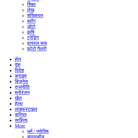
शिक्षा
लेख
शख्सियत
ब्लॉग
ऑटो
कृषि
ट्रेडिंग
वायरल सच
फ़ोटो गैलरी
होम
देश
विदेश
क्राइम
बिज़नेस
राजनीति
मनोरंजन
खेल
हेल्थ
लाइफस्टाइल
करियर
साहित्य
More
धर्म / ज्योतिष
संपादकीय