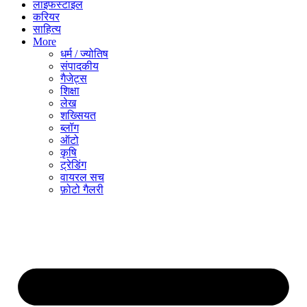
लाइफस्टाइल
करियर
साहित्य
More
धर्म / ज्योतिष
संपादकीय
गैजेट्स
शिक्षा
लेख
शख्सियत
ब्लॉग
ऑटो
कृषि
ट्रेडिंग
वायरल सच
फ़ोटो गैलरी