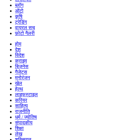
ब्लॉग
ऑटो
कृषि
ट्रेडिंग
वायरल सच
फ़ोटो गैलरी
होम
देश
विदेश
क्राइम
बिज़नेस
गैजेट्स
मनोरंजन
खेल
हेल्थ
लाइफस्टाइल
करियर
साहित्य
राजनीति
धर्म / ज्योतिष
संपादकीय
शिक्षा
लेख
शख्सियत