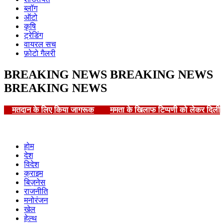
ब्लॉग
ऑटो
कृषि
ट्रेडिंग
वायरल सच
फ़ोटो गैलरी
BREAKING NEWS
BREAKING NEWS
BREAKING NEWS
मतदान के लिए किया जागरूक
ममता के खिलाफ टिप्पणी को लेकर दिल
होम
देश
विदेश
क्राइम
बिज़नेस
राजनीति
मनोरंजन
खेल
हेल्थ