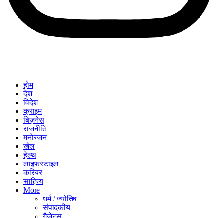
होम
देश
विदेश
क्राइम
बिज़नेस
राजनीति
मनोरंजन
खेल
हेल्थ
लाइफस्टाइल
करियर
साहित्य
More
धर्म / ज्योतिष
संपादकीय
गैजेट्स