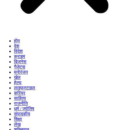
होम
देश
विदेश
क्राइम
बिज़नेस
गैजेट्स
मनोरंजन
खेल
हेल्थ
लाइफस्टाइल
करियर
साहित्य
राजनीति
धर्म / ज्योतिष
संपादकीय
शिक्षा
लेख
शख्सियत