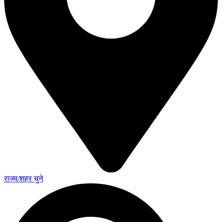
राज्य/शहर चुने