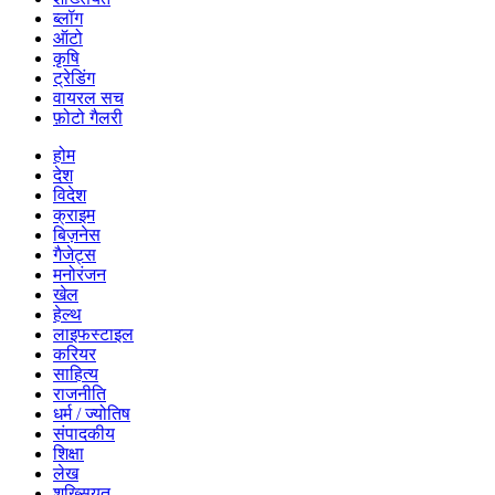
ब्लॉग
ऑटो
कृषि
ट्रेडिंग
वायरल सच
फ़ोटो गैलरी
होम
देश
विदेश
क्राइम
बिज़नेस
गैजेट्स
मनोरंजन
खेल
हेल्थ
लाइफस्टाइल
करियर
साहित्य
राजनीति
धर्म / ज्योतिष
संपादकीय
शिक्षा
लेख
शख्सियत