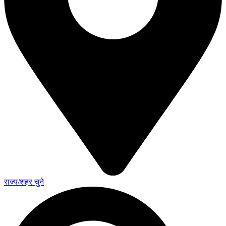
राज्य/शहर चुने