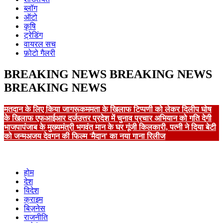
ब्लॉग
ऑटो
कृषि
ट्रेडिंग
वायरल सच
फ़ोटो गैलरी
BREAKING NEWS
BREAKING NEWS
BREAKING NEWS
मतदान के लिए किया जागरूक
ममता के खिलाफ टिप्पणी को लेकर दिलीप घोष
के खिलाफ एफआईआर दर्ज
उत्तर प्रदेश में चुनाव प्रचार अभियान को गति देगी
भाजपा
पंजाब के मुख्यमंत्री भगवंत मान के घर गूंजी किलकारी, पत्नी ने दिया बेटी
को जन्म
अजय देवगन की फिल्म 'मैदान' का नया गाना रिलीज
होम
देश
विदेश
क्राइम
बिज़नेस
राजनीति