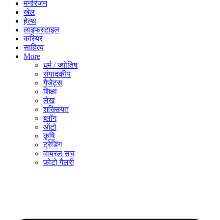
मनोरंजन
खेल
हेल्थ
लाइफस्टाइल
करियर
साहित्य
More
धर्म / ज्योतिष
संपादकीय
गैजेट्स
शिक्षा
लेख
शख्सियत
ब्लॉग
ऑटो
कृषि
ट्रेडिंग
वायरल सच
फ़ोटो गैलरी