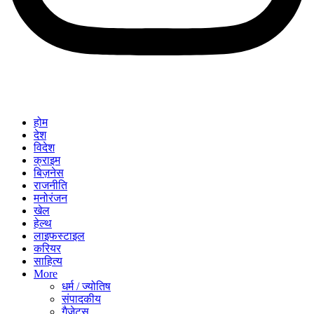
होम
देश
विदेश
क्राइम
बिज़नेस
राजनीति
मनोरंजन
खेल
हेल्थ
लाइफस्टाइल
करियर
साहित्य
More
धर्म / ज्योतिष
संपादकीय
गैजेट्स