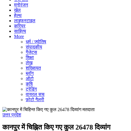
मनोरंजन
खेल
हेल्थ
लाइफस्टाइल
करियर
साहित्य
More
धर्म / ज्योतिष
संपादकीय
गैजेट्स
शिक्षा
लेख
शख्सियत
ब्लॉग
ऑटो
कृषि
ट्रेडिंग
वायरल सच
फ़ोटो गैलरी
उत्तर प्रदेश
कानपुर में चिह्नित किए गए कुल 26478 दिव्यांग