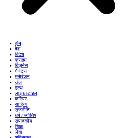
होम
देश
विदेश
क्राइम
बिज़नेस
गैजेट्स
मनोरंजन
खेल
हेल्थ
लाइफस्टाइल
करियर
साहित्य
राजनीति
धर्म / ज्योतिष
संपादकीय
शिक्षा
लेख
शख्सियत