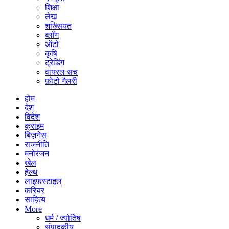
शिक्षा
लेख
शख्सियत
ब्लॉग
ऑटो
कृषि
ट्रेडिंग
वायरल सच
फ़ोटो गैलरी
होम
देश
विदेश
क्राइम
बिज़नेस
राजनीति
मनोरंजन
खेल
हेल्थ
लाइफस्टाइल
करियर
साहित्य
More
धर्म / ज्योतिष
संपादकीय