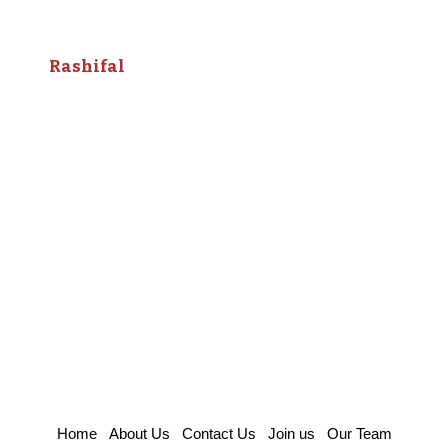
Rashifal
Home
About Us
Contact Us
Join us
Our Team