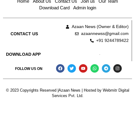
Home
About Us
Contact Us
Join us
Our Team
Download Card
Admin login
Azaan News (Owner & Editor)
azaannewss@gmail.com
CONTACT US
+91 9244789422
DOWNLOAD APP
FOLLOW US ON
© 2023 Copyrights Reserved |Azaan News | Hosted by
Webmitr Digital
Services Pvt. Ltd.