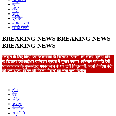
ब्लॉग
ऑटो
कृषि
ट्रेडिंग
वायरल सच
फ़ोटो गैलरी
BREAKING NEWS
BREAKING NEWS
BREAKING NEWS
मतदान के लिए किया जागरूक
ममता के खिलाफ टिप्पणी को लेकर दिलीप घोष
के खिलाफ एफआईआर दर्ज
उत्तर प्रदेश में चुनाव प्रचार अभियान को गति देगी
भाजपा
पंजाब के मुख्यमंत्री भगवंत मान के घर गूंजी किलकारी, पत्नी ने दिया बेटी
को जन्म
अजय देवगन की फिल्म 'मैदान' का नया गाना रिलीज
होम
देश
विदेश
क्राइम
बिज़नेस
राजनीति