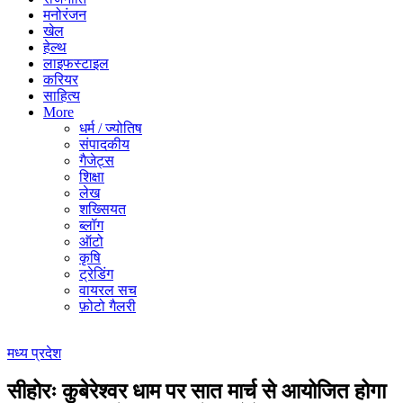
मनोरंजन
खेल
हेल्थ
लाइफस्टाइल
करियर
साहित्य
More
धर्म / ज्योतिष
संपादकीय
गैजेट्स
शिक्षा
लेख
शख्सियत
ब्लॉग
ऑटो
कृषि
ट्रेडिंग
वायरल सच
फ़ोटो गैलरी
मध्य प्रदेश
सीहोरः कुबेरेश्वर धाम पर सात मार्च से आयोजित होगा