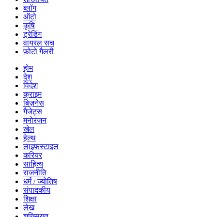
ब्लॉग
ऑटो
कृषि
ट्रेडिंग
वायरल सच
फ़ोटो गैलरी
होम
देश
विदेश
क्राइम
बिज़नेस
गैजेट्स
मनोरंजन
खेल
हेल्थ
लाइफस्टाइल
करियर
साहित्य
राजनीति
धर्म / ज्योतिष
संपादकीय
शिक्षा
लेख
शख्सियत