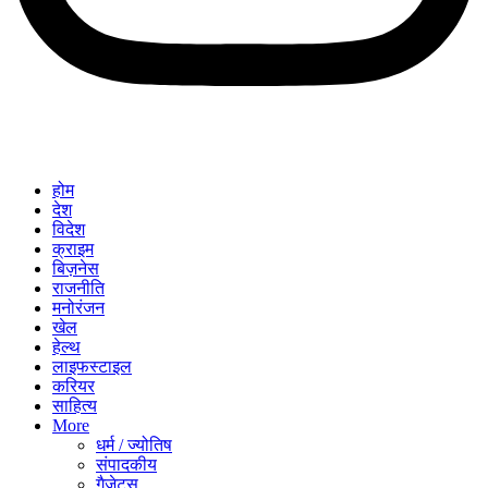
होम
देश
विदेश
क्राइम
बिज़नेस
राजनीति
मनोरंजन
खेल
हेल्थ
लाइफस्टाइल
करियर
साहित्य
More
धर्म / ज्योतिष
संपादकीय
गैजेट्स