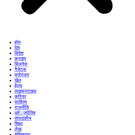
होम
देश
विदेश
क्राइम
बिज़नेस
गैजेट्स
मनोरंजन
खेल
हेल्थ
लाइफस्टाइल
करियर
साहित्य
राजनीति
धर्म / ज्योतिष
संपादकीय
शिक्षा
लेख
शख्सियत