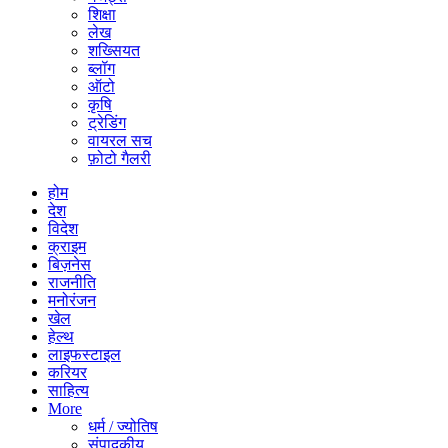
शिक्षा
लेख
शख्सियत
ब्लॉग
ऑटो
कृषि
ट्रेडिंग
वायरल सच
फ़ोटो गैलरी
होम
देश
विदेश
क्राइम
बिज़नेस
राजनीति
मनोरंजन
खेल
हेल्थ
लाइफस्टाइल
करियर
साहित्य
More
धर्म / ज्योतिष
संपादकीय