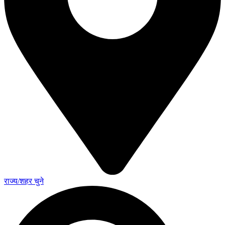
राज्य/शहर चुने