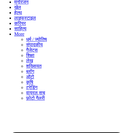
मनोरंजन
खेल
हेल्थ
लाइफस्टाइल
करियर
साहित्य
More
धर्म / ज्योतिष
संपादकीय
गैजेट्स
शिक्षा
लेख
शख्सियत
ब्लॉग
ऑटो
कृषि
ट्रेडिंग
वायरल सच
फ़ोटो गैलरी