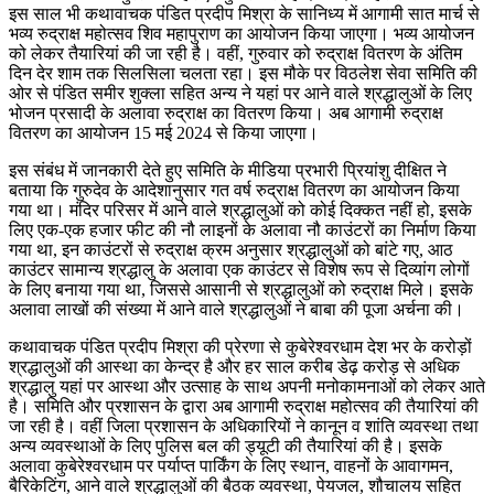
इस साल भी कथावाचक पंडित प्रदीप मिश्रा के सानिध्य में आगामी सात मार्च से
भव्य रुद्राक्ष महोत्सव शिव महापुराण का आयोजन किया जाएगा। भव्य आयोजन
को लेकर तैयारियां की जा रही है। वहीं, गुरुवार को रुद्राक्ष वितरण के अंतिम
दिन देर शाम तक सिलसिला चलता रहा। इस मौके पर विठलेश सेवा समिति की
ओर से पंडित समीर शुक्ला सहित अन्य ने यहां पर आने वाले श्रद्धालुओं के लिए
भोजन प्रसादी के अलावा रुद्राक्ष का वितरण किया। अब आगामी रुद्राक्ष
वितरण का आयोजन 15 मई 2024 से किया जाएगा।
इस संबंध में जानकारी देते हुए समिति के मीडिया प्रभारी प्रियांशु दीक्षित ने
बताया कि गुरुदेव के आदेशानुसार गत वर्ष रुद्राक्ष वितरण का आयोजन किया
गया था। मंदिर परिसर में आने वाले श्रद्धालुओं को कोई दिक्कत नहीं हो, इसके
लिए एक-एक हजार फीट की नौ लाइनों के अलावा नौ काउंटरों का निर्माण किया
गया था, इन काउंटरों से रुद्राक्ष क्रम अनुसार श्रद्धालुओं को बांटे गए, आठ
काउंटर सामान्य श्रद्धालु के अलावा एक काउंटर से विशेष रूप से दिव्यांग लोगों
के लिए बनाया गया था, जिससे आसानी से श्रद्धालुओं को रुद्राक्ष मिले। इसके
अलावा लाखों की संख्या में आने वाले श्रद्धालुओं ने बाबा की पूजा अर्चना की।
कथावाचक पंडित प्रदीप मिश्रा की प्रेरणा से कुबेरेश्वरधाम देश भर के करोड़ों
श्रद्धालुओं की आस्था का केन्द्र है और हर साल करीब डेढ़ करोड़ से अधिक
श्रद्धालु यहां पर आस्था और उत्साह के साथ अपनी मनोकामनाओं को लेकर आते
है। समिति और प्रशासन के द्वारा अब आगामी रुद्राक्ष महोत्सव की तैयारियां की
जा रही है। वहीं जिला प्रशासन के अधिकारियों ने कानून व शांति व्यवस्था तथा
अन्य व्यवस्थाओं के लिए पुलिस बल की ड्यूटी की तैयारियां की है। इसके
अलावा कुबेरेश्वरधाम पर पर्याप्त पार्किंग के लिए स्थान, वाहनों के आवागमन,
बैरिकेटिंग, आने वाले श्रद्धालुओं की बैठक व्यवस्था, पेयजल, शौचालय सहित