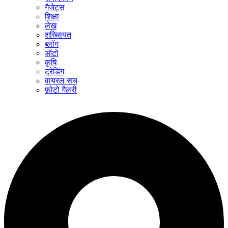
गैजेट्स
शिक्षा
लेख
शख्सियत
ब्लॉग
ऑटो
कृषि
ट्रेडिंग
वायरल सच
फ़ोटो गैलरी