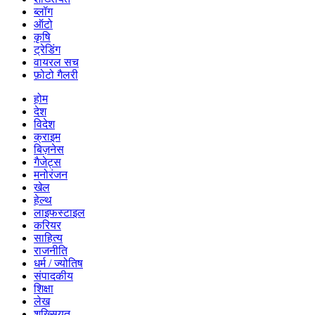
ब्लॉग
ऑटो
कृषि
ट्रेडिंग
वायरल सच
फ़ोटो गैलरी
होम
देश
विदेश
क्राइम
बिज़नेस
गैजेट्स
मनोरंजन
खेल
हेल्थ
लाइफस्टाइल
करियर
साहित्य
राजनीति
धर्म / ज्योतिष
संपादकीय
शिक्षा
लेख
शख्सियत