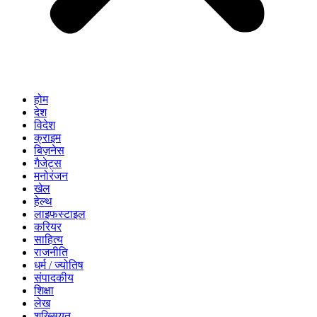
होम
देश
विदेश
क्राइम
बिज़नेस
गैजेट्स
मनोरंजन
खेल
हेल्थ
लाइफस्टाइल
करियर
साहित्य
राजनीति
धर्म / ज्योतिष
संपादकीय
शिक्षा
लेख
शख्सियत