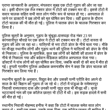
प्राप्त जानकारी के अनुसार, मंगलवार सुबह एक टोटो गुड़ाप की ओर जा रहा
था। इसी दौरान एक तेज रफ्तार डंपर ने टोटो को टक्कर मार दी। इससे टोटो में
सवार चालक सहित सभी सात लोग गंभीर रूप से घायल हो गए। अस्पताल ले
जाने पर डाक्टरों ने छह लोगों को मृत घोषित कर दिया। वहीं इलाज के दौरान
टोटो चालक की भी मौत हो गई। पुलिस ने घातक डंपर के चालक गिरफ्तार कर
लिया है।
पुलिस सूत्रों के अनुसार, गुड़ाप के चुंचूड़ा-दासघड़ा रोड नंबर 23 पर
कांगसारीपुर चौराहे पर एक डंपर ने टोटो को टक्कर मार दी। टोटो वास्ता से
गुड़ाप की ओर जा रहा था। यात्रियों से भरा टोटो डंपर के नीचे चला गया। मौके
पर मौजूद स्थानीय लोगों और गुड़ाप थाने की पुलिस ने यात्रियों को डंपर के नीचे
से निकाला। पुलिस के मुताबिक, कुल छह लोगों को बेहोशी की हालत में डंपर के
नीचे से निकाला गया और बर्दवान मेडिकल कॉलेज अस्पताल भेजा गया।
डॉक्टरों ने पांच लोगों को मृत घोषित कर दिया, जबकि बाकी दो की बाद में मौत हो
गई। हुगली ग्रामीण पुलिस अधीक्षक कमनाशीष सेन ने कहा कि डंपर चालक को
गिरफ्तार कर लिया गया है।
स्थानीय सूत्रों के अनुसार, विद्युत बेरा और उसकी पत्नी प्रीति बेरा अपने दो
साल के बेटे बिहान को गुड़ाप ले जा रहे थे। टोटो में पांडुआ के रामेश्वरपुर
निवासी रामप्रसाद दास और उनकी पत्नी नूपुर दास भी मौजूद थीं। सृजा
भट्टाचार्य नाम की एक कॉलेज छात्रा भी टोटो में थी। इस सड़क हादसे में सभी
की मौत हो गई।
स्थानीय निवासी मोहम्मद हनीफ ने कहा कि टोटो में चालक समेत सात लोग
सवार थे। इनमें एक बच्चा, उसके माता-पिता, एक कॉलेज छात्रा भी शामिल है।