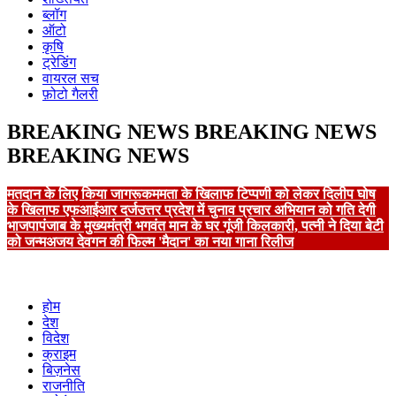
ब्लॉग
ऑटो
कृषि
ट्रेडिंग
वायरल सच
फ़ोटो गैलरी
BREAKING NEWS
BREAKING NEWS
BREAKING NEWS
मतदान के लिए किया जागरूक
ममता के खिलाफ टिप्पणी को लेकर दिलीप घोष
के खिलाफ एफआईआर दर्ज
उत्तर प्रदेश में चुनाव प्रचार अभियान को गति देगी
भाजपा
पंजाब के मुख्यमंत्री भगवंत मान के घर गूंजी किलकारी, पत्नी ने दिया बेटी
को जन्म
अजय देवगन की फिल्म 'मैदान' का नया गाना रिलीज
होम
देश
विदेश
क्राइम
बिज़नेस
राजनीति