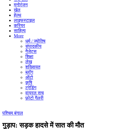
मनोरंजन
खेल
हेल्थ
लाइफस्टाइल
करियर
साहित्य
More
धर्म / ज्योतिष
संपादकीय
गैजेट्स
शिक्षा
लेख
शख्सियत
ब्लॉग
ऑटो
कृषि
ट्रेडिंग
वायरल सच
फ़ोटो गैलरी
पश्चिम बंगाल
गुड़ाप: सड़क हादसे में सात की मौत