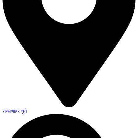
राज्य/शहर चुने