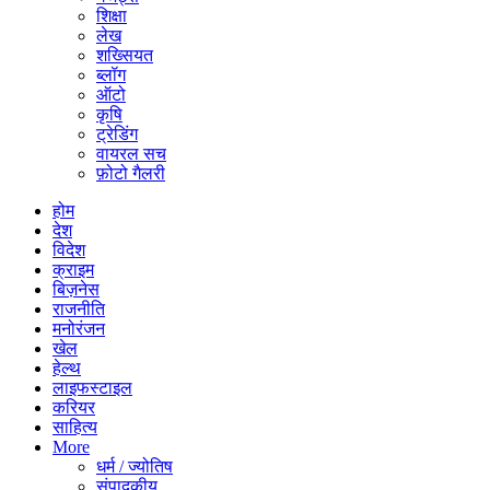
शिक्षा
लेख
शख्सियत
ब्लॉग
ऑटो
कृषि
ट्रेडिंग
वायरल सच
फ़ोटो गैलरी
होम
देश
विदेश
क्राइम
बिज़नेस
राजनीति
मनोरंजन
खेल
हेल्थ
लाइफस्टाइल
करियर
साहित्य
More
धर्म / ज्योतिष
संपादकीय