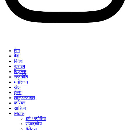
होम
देश
विदेश
क्राइम
बिज़नेस
राजनीति
मनोरंजन
खेल
हेल्थ
लाइफस्टाइल
करियर
साहित्य
More
धर्म / ज्योतिष
संपादकीय
गैजेट्स