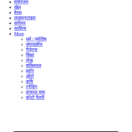
मनोरंजन
खेल
हेल्थ
लाइफस्टाइल
करियर
साहित्य
More
धर्म / ज्योतिष
संपादकीय
गैजेट्स
शिक्षा
लेख
शख्सियत
ब्लॉग
ऑटो
कृषि
ट्रेडिंग
वायरल सच
फ़ोटो गैलरी