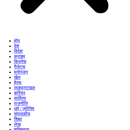
होम
देश
विदेश
क्राइम
बिज़नेस
गैजेट्स
मनोरंजन
खेल
हेल्थ
लाइफस्टाइल
करियर
साहित्य
राजनीति
धर्म / ज्योतिष
संपादकीय
शिक्षा
लेख
शख्सियत