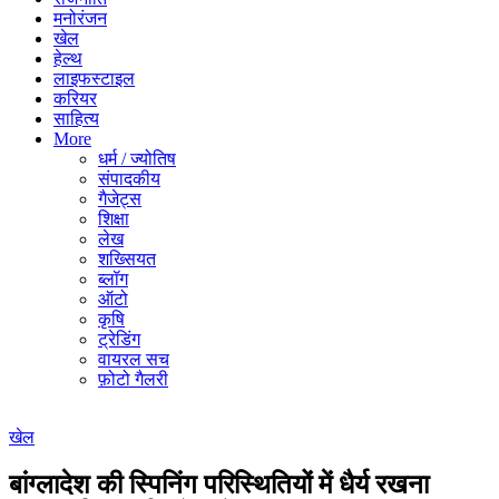
मनोरंजन
खेल
हेल्थ
लाइफस्टाइल
करियर
साहित्य
More
धर्म / ज्योतिष
संपादकीय
गैजेट्स
शिक्षा
लेख
शख्सियत
ब्लॉग
ऑटो
कृषि
ट्रेडिंग
वायरल सच
फ़ोटो गैलरी
खेल
बांग्लादेश की स्पिनिंग परिस्थितियों में धैर्य रखना