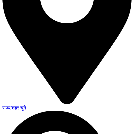
राज्य/शहर चुने