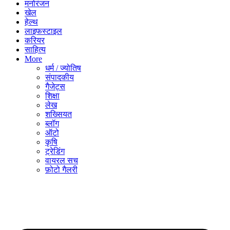
मनोरंजन
खेल
हेल्थ
लाइफस्टाइल
करियर
साहित्य
More
धर्म / ज्योतिष
संपादकीय
गैजेट्स
शिक्षा
लेख
शख्सियत
ब्लॉग
ऑटो
कृषि
ट्रेडिंग
वायरल सच
फ़ोटो गैलरी