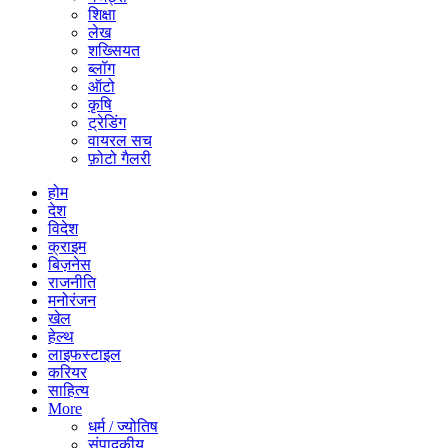
शिक्षा
लेख
शख्सियत
ब्लॉग
ऑटो
कृषि
ट्रेडिंग
वायरल सच
फ़ोटो गैलरी
होम
देश
विदेश
क्राइम
बिज़नेस
राजनीति
मनोरंजन
खेल
हेल्थ
लाइफस्टाइल
करियर
साहित्य
More
धर्म / ज्योतिष
संपादकीय