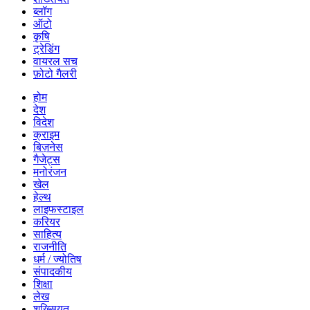
ब्लॉग
ऑटो
कृषि
ट्रेडिंग
वायरल सच
फ़ोटो गैलरी
होम
देश
विदेश
क्राइम
बिज़नेस
गैजेट्स
मनोरंजन
खेल
हेल्थ
लाइफस्टाइल
करियर
साहित्य
राजनीति
धर्म / ज्योतिष
संपादकीय
शिक्षा
लेख
शख्सियत