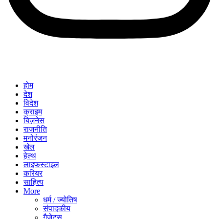
होम
देश
विदेश
क्राइम
बिज़नेस
राजनीति
मनोरंजन
खेल
हेल्थ
लाइफस्टाइल
करियर
साहित्य
More
धर्म / ज्योतिष
संपादकीय
गैजेट्स