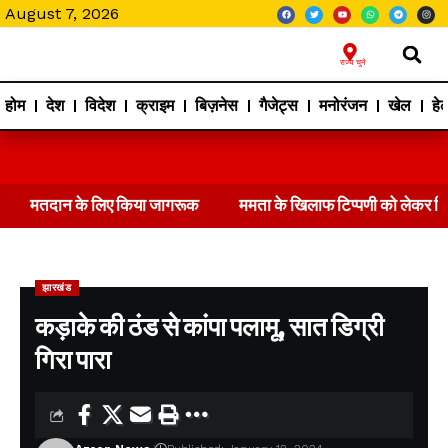
August 7, 2026
राज्य चुने
होम
देश
विदेश
क्राइम
बिज़नेस
गैजेट्स
मनोरंजन
खेल
हेल
मतदान के लिए किया जागरूक
ममता के खिलाफ टिप्पणी को लेकर 
झारखंड
कड़ाके की ठंड से कांपा पलामू, सात डिग्री
गिरा पारा