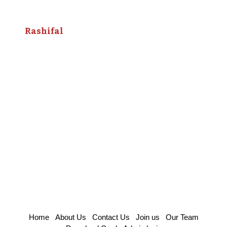
Rashifal
Home
About Us
Contact Us
Join us
Our Team