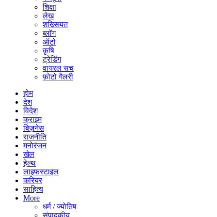
शिक्षा
लेख
शख्सियत
ब्लॉग
ऑटो
कृषि
ट्रेडिंग
वायरल सच
फ़ोटो गैलरी
होम
देश
विदेश
क्राइम
बिज़नेस
राजनीति
मनोरंजन
खेल
हेल्थ
लाइफस्टाइल
करियर
साहित्य
More
धर्म / ज्योतिष
संपादकीय