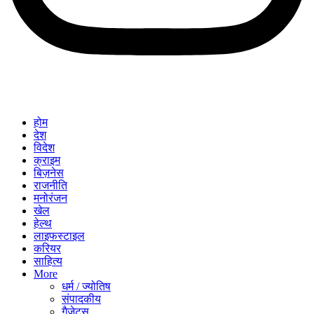
होम
देश
विदेश
क्राइम
बिज़नेस
राजनीति
मनोरंजन
खेल
हेल्थ
लाइफस्टाइल
करियर
साहित्य
More
धर्म / ज्योतिष
संपादकीय
गैजेट्स