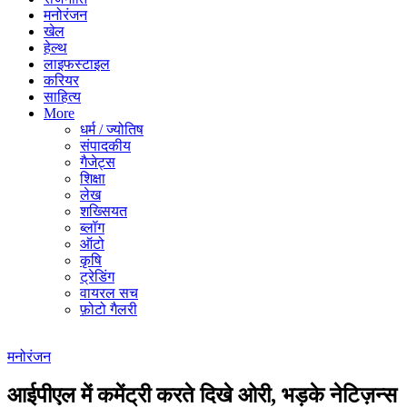
मनोरंजन
खेल
हेल्थ
लाइफस्टाइल
करियर
साहित्य
More
धर्म / ज्योतिष
संपादकीय
गैजेट्स
शिक्षा
लेख
शख्सियत
ब्लॉग
ऑटो
कृषि
ट्रेडिंग
वायरल सच
फ़ोटो गैलरी
मनोरंजन
आईपीएल में कमेंट्री करते दिखे ओरी, भड़के नेटिज़न्स