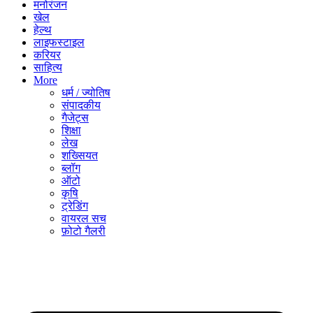
मनोरंजन
खेल
हेल्थ
लाइफस्टाइल
करियर
साहित्य
More
धर्म / ज्योतिष
संपादकीय
गैजेट्स
शिक्षा
लेख
शख्सियत
ब्लॉग
ऑटो
कृषि
ट्रेडिंग
वायरल सच
फ़ोटो गैलरी