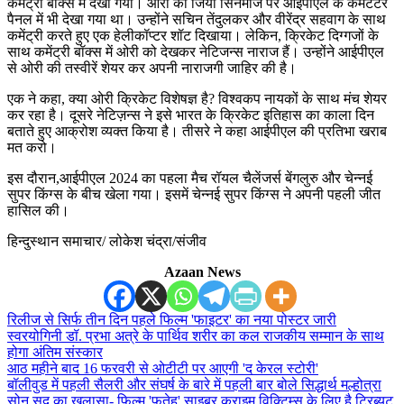
कमेंट्री बॉक्स में देखा गया। ओरी को जियो सिनेमाज पर आईपीएल के कमेंटेटर
पैनल में भी देखा गया था। उन्होंने सचिन तेंदुलकर और वीरेंद्र सहवाग के साथ
कमेंट्री करते हुए एक हेलीकॉप्टर शॉट दिखाया। लेकिन, क्रिकेट दिग्गजों के
साथ कमेंट्री बॉक्स में ओरी को देखकर नेटिजन्स नाराज हैं। उन्होंने आईपीएल
से ओरी की तस्वीरें शेयर कर अपनी नाराजगी जाहिर की है।
एक ने कहा, क्या ओरी क्रिकेट विशेषज्ञ है? विश्वकप नायकों के साथ मंच शेयर
कर रहा है। दूसरे नेटिज़न्स ने इसे भारत के क्रिकेट इतिहास का काला दिन
बताते हुए आक्रोश व्यक्त किया है। तीसरे ने कहा आईपीएल की प्रतिभा खराब
मत करो।
इस दौरान,आईपीएल 2024 का पहला मैच रॉयल चैलेंजर्स बेंगलुरु और चेन्नई
सुपर किंग्स के बीच खेला गया। इसमें चेन्नई सुपर किंग्स ने अपनी पहली जीत
हासिल की।
हिन्दुस्थान समाचार/ लोकेश चंद्रा/संजीव
Azaan News
रिलीज से सिर्फ तीन दिन पहले फिल्म 'फाइटर' का नया पोस्टर जारी
स्वरयोगिनी डॉ. प्रभा अत्रे के पार्थिव शरीर का कल राजकीय सम्मान के साथ
होगा अंतिम संस्कार
आठ महीने बाद 16 फरवरी से ओटीटी पर आएगी 'द केरल स्टोरी'
बॉलीवुड में पहली सैलरी और संघर्ष के बारे में पहली बार बोले सिद्धार्थ मल्होत्रा
सोनू सूद का खुलासा- फ़िल्म 'फतेह' साइबर क्राइम विक्टिम्स के लिए है ट्रिब्यूट