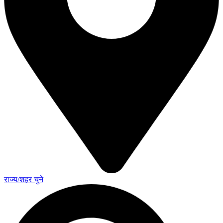
राज्य/शहर चुने