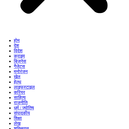
होम
देश
विदेश
क्राइम
बिज़नेस
गैजेट्स
मनोरंजन
खेल
हेल्थ
लाइफस्टाइल
करियर
साहित्य
राजनीति
धर्म / ज्योतिष
संपादकीय
शिक्षा
लेख
शख्सियत