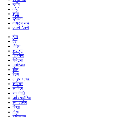
ब्लॉग
ऑटो
कृषि
ट्रेडिंग
वायरल सच
फ़ोटो गैलरी
होम
देश
विदेश
क्राइम
बिज़नेस
गैजेट्स
मनोरंजन
खेल
हेल्थ
लाइफस्टाइल
करियर
साहित्य
राजनीति
धर्म / ज्योतिष
संपादकीय
शिक्षा
लेख
शख्सियत