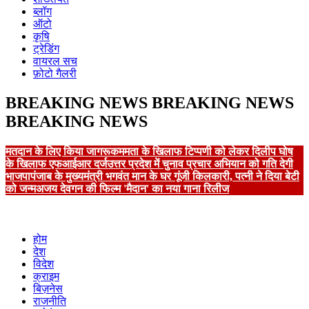
ब्लॉग
ऑटो
कृषि
ट्रेडिंग
वायरल सच
फ़ोटो गैलरी
BREAKING NEWS
BREAKING NEWS
BREAKING NEWS
मतदान के लिए किया जागरूक
ममता के खिलाफ टिप्पणी को लेकर दिलीप घोष
के खिलाफ एफआईआर दर्ज
उत्तर प्रदेश में चुनाव प्रचार अभियान को गति देगी
भाजपा
पंजाब के मुख्यमंत्री भगवंत मान के घर गूंजी किलकारी, पत्नी ने दिया बेटी
को जन्म
अजय देवगन की फिल्म 'मैदान' का नया गाना रिलीज
होम
देश
विदेश
क्राइम
बिज़नेस
राजनीति