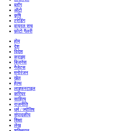
ब्लॉग
ऑटो
कृषि
ट्रेडिंग
वायरल सच
फ़ोटो गैलरी
होम
देश
विदेश
क्राइम
बिज़नेस
गैजेट्स
मनोरंजन
खेल
हेल्थ
लाइफस्टाइल
करियर
साहित्य
राजनीति
धर्म / ज्योतिष
संपादकीय
शिक्षा
लेख
शख्सियत