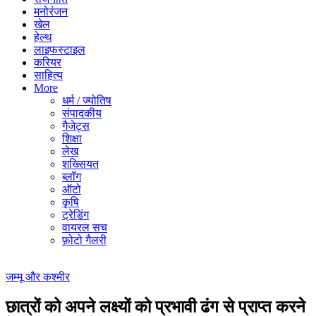
मनोरंजन
खेल
हेल्थ
लाइफस्टाइल
करियर
साहित्य
More
धर्म / ज्योतिष
संपादकीय
गैजेट्स
शिक्षा
लेख
शख्सियत
ब्लॉग
ऑटो
कृषि
ट्रेडिंग
वायरल सच
फ़ोटो गैलरी
जम्मू और कश्मीर
छात्रों को अपने लक्ष्यों को प्रभावी ढंग से प्राप्त करने