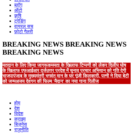
ब्लॉग
ऑटो
कृषि
ट्रेडिंग
वायरल सच
फ़ोटो गैलरी
BREAKING NEWS
BREAKING NEWS
BREAKING NEWS
मतदान के लिए किया जागरूक
ममता के खिलाफ टिप्पणी को लेकर दिलीप घोष
के खिलाफ एफआईआर दर्ज
उत्तर प्रदेश में चुनाव प्रचार अभियान को गति देगी
भाजपा
पंजाब के मुख्यमंत्री भगवंत मान के घर गूंजी किलकारी, पत्नी ने दिया बेटी
को जन्म
अजय देवगन की फिल्म 'मैदान' का नया गाना रिलीज
होम
देश
विदेश
क्राइम
बिज़नेस
राजनीति