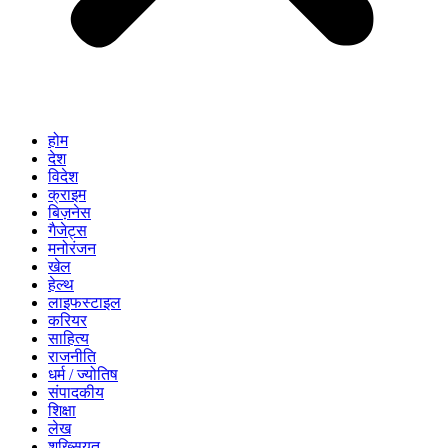
होम
देश
विदेश
क्राइम
बिज़नेस
गैजेट्स
मनोरंजन
खेल
हेल्थ
लाइफस्टाइल
करियर
साहित्य
राजनीति
धर्म / ज्योतिष
संपादकीय
शिक्षा
लेख
शख्सियत