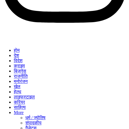
होम
देश
विदेश
क्राइम
बिज़नेस
राजनीति
मनोरंजन
खेल
हेल्थ
लाइफस्टाइल
करियर
साहित्य
More
धर्म / ज्योतिष
संपादकीय
गैजेट्स