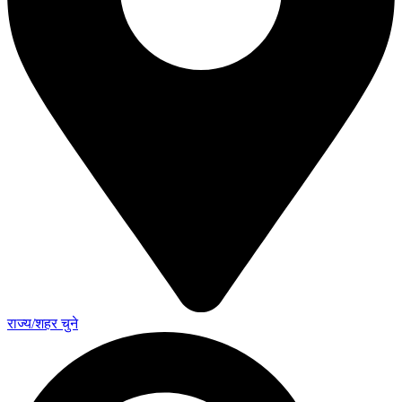
राज्य/शहर चुने