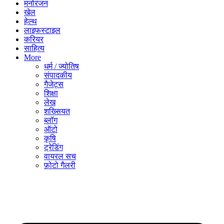
मनोरंजन
खेल
हेल्थ
लाइफस्टाइल
करियर
साहित्य
More
धर्म / ज्योतिष
संपादकीय
गैजेट्स
शिक्षा
लेख
शख्सियत
ब्लॉग
ऑटो
कृषि
ट्रेडिंग
वायरल सच
फ़ोटो गैलरी