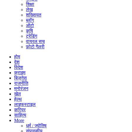
शिक्षा
लेख
शख्सियत
ब्लॉग
ऑटो
कृषि
ट्रेडिंग
वायरल सच
फ़ोटो गैलरी
होम
देश
विदेश
क्राइम
बिज़नेस
राजनीति
मनोरंजन
खेल
हेल्थ
लाइफस्टाइल
करियर
साहित्य
More
धर्म / ज्योतिष
संपादकीय