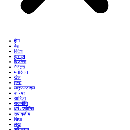
होम
देश
विदेश
क्राइम
बिज़नेस
गैजेट्स
मनोरंजन
खेल
हेल्थ
लाइफस्टाइल
करियर
साहित्य
राजनीति
धर्म / ज्योतिष
संपादकीय
शिक्षा
लेख
शख्सियत