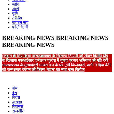
ब्लॉग
ऑटो
कृषि
ट्रेडिंग
वायरल सच
फ़ोटो गैलरी
BREAKING NEWS
BREAKING NEWS
BREAKING NEWS
मतदान के लिए किया जागरूक
ममता के खिलाफ टिप्पणी को लेकर दिलीप घोष
के खिलाफ एफआईआर दर्ज
उत्तर प्रदेश में चुनाव प्रचार अभियान को गति देगी
भाजपा
पंजाब के मुख्यमंत्री भगवंत मान के घर गूंजी किलकारी, पत्नी ने दिया बेटी
को जन्म
अजय देवगन की फिल्म 'मैदान' का नया गाना रिलीज
होम
देश
विदेश
क्राइम
बिज़नेस
राजनीति