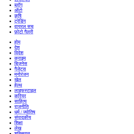
ब्लॉग
ऑटो
कृषि
ट्रेडिंग
वायरल सच
फ़ोटो गैलरी
होम
देश
विदेश
क्राइम
बिज़नेस
गैजेट्स
मनोरंजन
खेल
हेल्थ
लाइफस्टाइल
करियर
साहित्य
राजनीति
धर्म / ज्योतिष
संपादकीय
शिक्षा
लेख
शख्सियत