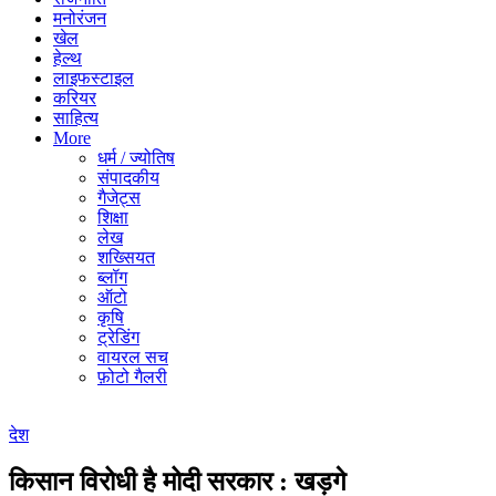
मनोरंजन
खेल
हेल्थ
लाइफस्टाइल
करियर
साहित्य
More
धर्म / ज्योतिष
संपादकीय
गैजेट्स
शिक्षा
लेख
शख्सियत
ब्लॉग
ऑटो
कृषि
ट्रेडिंग
वायरल सच
फ़ोटो गैलरी
देश
किसान विरोधी है मोदी सरकार : खड़गे