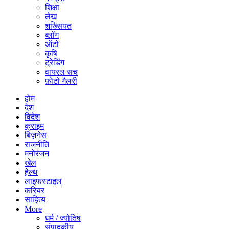
शिक्षा
लेख
शख्सियत
ब्लॉग
ऑटो
कृषि
ट्रेडिंग
वायरल सच
फ़ोटो गैलरी
होम
देश
विदेश
क्राइम
बिज़नेस
राजनीति
मनोरंजन
खेल
हेल्थ
लाइफस्टाइल
करियर
साहित्य
More
धर्म / ज्योतिष
संपादकीय