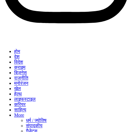
होम
देश
विदेश
क्राइम
बिज़नेस
राजनीति
मनोरंजन
खेल
हेल्थ
लाइफस्टाइल
करियर
साहित्य
More
धर्म / ज्योतिष
संपादकीय
गैजेट्स