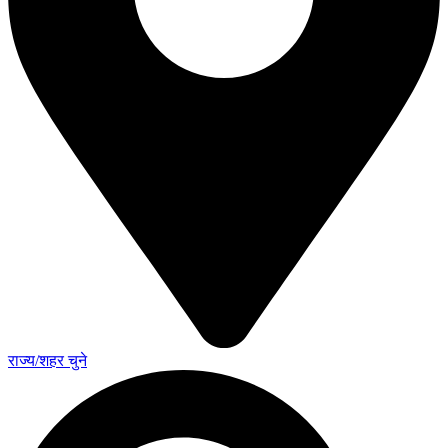
राज्य/शहर चुने