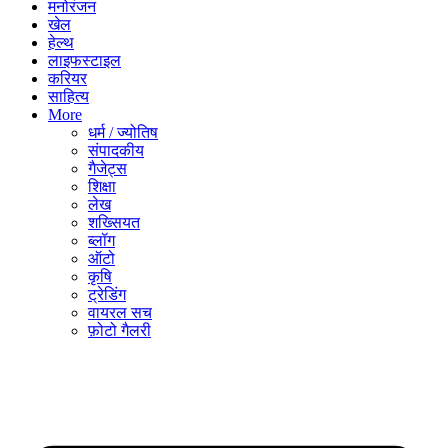
मनोरंजन
खेल
हेल्थ
लाइफस्टाइल
करियर
साहित्य
More
धर्म / ज्योतिष
संपादकीय
गैजेट्स
शिक्षा
लेख
शख्सियत
ब्लॉग
ऑटो
कृषि
ट्रेडिंग
वायरल सच
फ़ोटो गैलरी