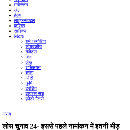
मनोरंजन
खेल
हेल्थ
लाइफस्टाइल
करियर
साहित्य
More
धर्म / ज्योतिष
संपादकीय
गैजेट्स
शिक्षा
लेख
शख्सियत
ब्लॉग
ऑटो
कृषि
ट्रेडिंग
वायरल सच
फ़ोटो गैलरी
असम
लोस चुनाव 24- इससे पहले नामांकन में इतनी भीड़