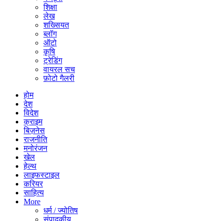
शिक्षा
लेख
शख्सियत
ब्लॉग
ऑटो
कृषि
ट्रेडिंग
वायरल सच
फ़ोटो गैलरी
होम
देश
विदेश
क्राइम
बिज़नेस
राजनीति
मनोरंजन
खेल
हेल्थ
लाइफस्टाइल
करियर
साहित्य
More
धर्म / ज्योतिष
संपादकीय