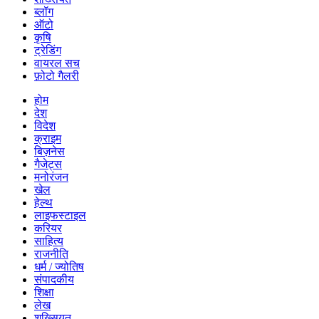
ब्लॉग
ऑटो
कृषि
ट्रेडिंग
वायरल सच
फ़ोटो गैलरी
होम
देश
विदेश
क्राइम
बिज़नेस
गैजेट्स
मनोरंजन
खेल
हेल्थ
लाइफस्टाइल
करियर
साहित्य
राजनीति
धर्म / ज्योतिष
संपादकीय
शिक्षा
लेख
शख्सियत