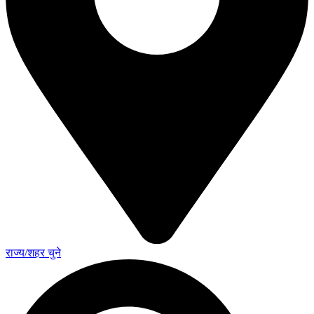
राज्य/शहर चुने