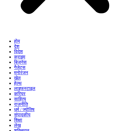
होम
देश
विदेश
क्राइम
बिज़नेस
गैजेट्स
मनोरंजन
खेल
हेल्थ
लाइफस्टाइल
करियर
साहित्य
राजनीति
धर्म / ज्योतिष
संपादकीय
शिक्षा
लेख
शख्सियत