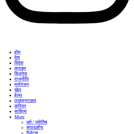
होम
देश
विदेश
क्राइम
बिज़नेस
राजनीति
मनोरंजन
खेल
हेल्थ
लाइफस्टाइल
करियर
साहित्य
More
धर्म / ज्योतिष
संपादकीय
गैजेट्स