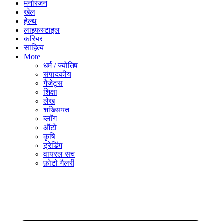
मनोरंजन
खेल
हेल्थ
लाइफस्टाइल
करियर
साहित्य
More
धर्म / ज्योतिष
संपादकीय
गैजेट्स
शिक्षा
लेख
शख्सियत
ब्लॉग
ऑटो
कृषि
ट्रेडिंग
वायरल सच
फ़ोटो गैलरी