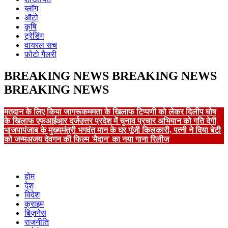
ब्लॉग
ऑटो
कृषि
ट्रेडिंग
वायरल सच
फ़ोटो गैलरी
BREAKING NEWS
BREAKING NEWS
BREAKING NEWS
मतदान के लिए किया जागरूक
ममता के खिलाफ टिप्पणी को लेकर दिलीप घोष
के खिलाफ एफआईआर दर्ज
उत्तर प्रदेश में चुनाव प्रचार अभियान को गति देगी
भाजपा
पंजाब के मुख्यमंत्री भगवंत मान के घर गूंजी किलकारी, पत्नी ने दिया बेटी
को जन्म
अजय देवगन की फिल्म 'मैदान' का नया गाना रिलीज
होम
देश
विदेश
क्राइम
बिज़नेस
राजनीति