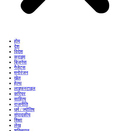
होम
देश
विदेश
क्राइम
बिज़नेस
गैजेट्स
मनोरंजन
खेल
हेल्थ
लाइफस्टाइल
करियर
साहित्य
राजनीति
धर्म / ज्योतिष
संपादकीय
शिक्षा
लेख
शख्सियत