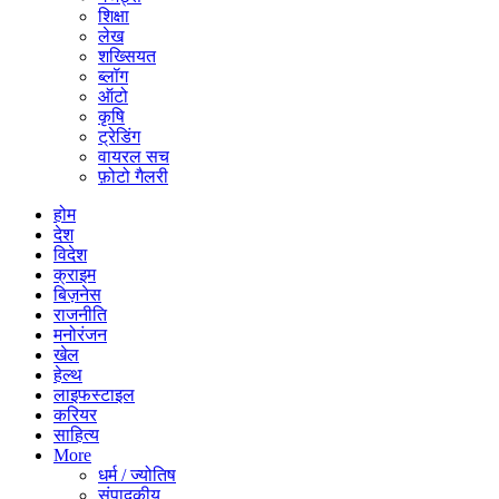
शिक्षा
लेख
शख्सियत
ब्लॉग
ऑटो
कृषि
ट्रेडिंग
वायरल सच
फ़ोटो गैलरी
होम
देश
विदेश
क्राइम
बिज़नेस
राजनीति
मनोरंजन
खेल
हेल्थ
लाइफस्टाइल
करियर
साहित्य
More
धर्म / ज्योतिष
संपादकीय