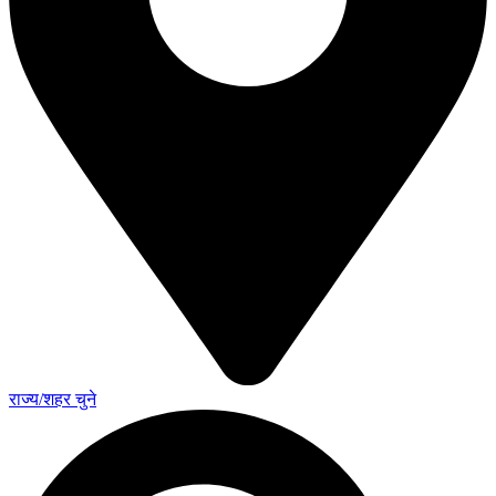
राज्य/शहर चुने