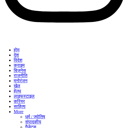
होम
देश
विदेश
क्राइम
बिज़नेस
राजनीति
मनोरंजन
खेल
हेल्थ
लाइफस्टाइल
करियर
साहित्य
More
धर्म / ज्योतिष
संपादकीय
गैजेट्स