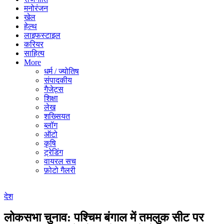
मनोरंजन
खेल
हेल्थ
लाइफस्टाइल
करियर
साहित्य
More
धर्म / ज्योतिष
संपादकीय
गैजेट्स
शिक्षा
लेख
शख्सियत
ब्लॉग
ऑटो
कृषि
ट्रेडिंग
वायरल सच
फ़ोटो गैलरी
देश
लोकसभा चुनाव: पश्चिम बंगाल में तमलुक सीट पर