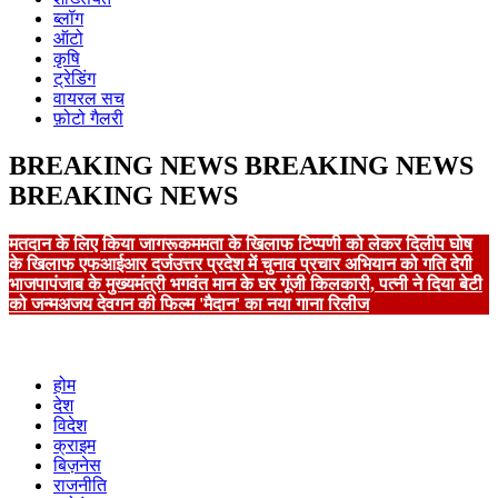
ब्लॉग
ऑटो
कृषि
ट्रेडिंग
वायरल सच
फ़ोटो गैलरी
BREAKING NEWS
BREAKING NEWS
BREAKING NEWS
मतदान के लिए किया जागरूक
ममता के खिलाफ टिप्पणी को लेकर दिलीप घोष
के खिलाफ एफआईआर दर्ज
उत्तर प्रदेश में चुनाव प्रचार अभियान को गति देगी
भाजपा
पंजाब के मुख्यमंत्री भगवंत मान के घर गूंजी किलकारी, पत्नी ने दिया बेटी
को जन्म
अजय देवगन की फिल्म 'मैदान' का नया गाना रिलीज
होम
देश
विदेश
क्राइम
बिज़नेस
राजनीति