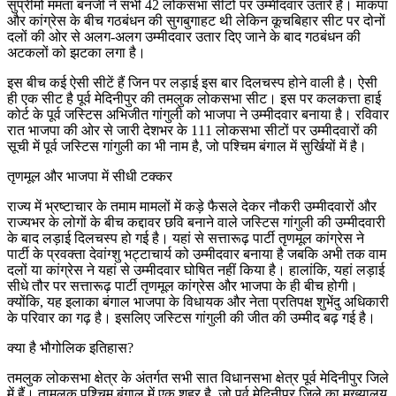
सुप्रीमो ममता बनर्जी ने सभी 42 लोकसभा सीटों पर उम्मीदवार उतारे हैं। माकपा
और कांग्रेस के बीच गठबंधन की सुगबुगाहट थी लेकिन कूचबिहार सीट पर दोनों
दलों की ओर से अलग-अलग उम्मीदवार उतार दिए जाने के बाद गठबंधन की
अटकलों को झटका लगा है।
इस बीच कई ऐसी सीटें हैं जिन पर लड़ाई इस बार दिलचस्प होने वाली है। ऐसी
ही एक सीट है पूर्व मेदिनीपुर की तमलुक लोकसभा सीट। इस पर कलकत्ता हाई
कोर्ट के पूर्व जस्टिस अभिजीत गांगुली को भाजपा ने उम्मीदवार बनाया है। रविवार
रात भाजपा की ओर से जारी देशभर के 111 लोकसभा सीटों पर उम्मीदवारों की
सूची में पूर्व जस्टिस गांगुली का भी नाम है, जो पश्चिम बंगाल में सुर्खियों में है।
तृणमूल और भाजपा में सीधी टक्कर
राज्य में भ्रष्टाचार के तमाम मामलों में कड़े फैसले देकर नौकरी उम्मीदवारों और
राज्यभर के लोगों के बीच कद्दावर छवि बनाने वाले जस्टिस गांगुली की उम्मीदवारी
के बाद लड़ाई दिलचस्प हो गई है। यहां से सत्तारूढ़ पार्टी तृणमूल कांग्रेस ने
पार्टी के प्रवक्ता देवांग्शु भट्टाचार्य को उम्मीदवार बनाया है जबकि अभी तक वाम
दलों या कांग्रेस ने यहां से उम्मीदवार घोषित नहीं किया है। हालांकि, यहां लड़ाई
सीधे तौर पर सत्तारूढ़ पार्टी तृणमूल कांग्रेस और भाजपा के ही बीच होगी।
क्योंकि, यह इलाका बंगाल भाजपा के विधायक और नेता प्रतिपक्ष शुभेंदु अधिकारी
के परिवार का गढ़ है। इसलिए जस्टिस गांगुली की जीत की उम्मीद बढ़ गई है।
क्या है भौगोलिक इतिहास?
तमलुक लोकसभा क्षेत्र के अंतर्गत सभी सात विधानसभा क्षेत्र पूर्व मेदिनीपुर जिले
में हैं। तामलुक पश्चिम बंगाल में एक शहर है, जो पूर्व मेदिनीपुर जिले का मुख्यालय