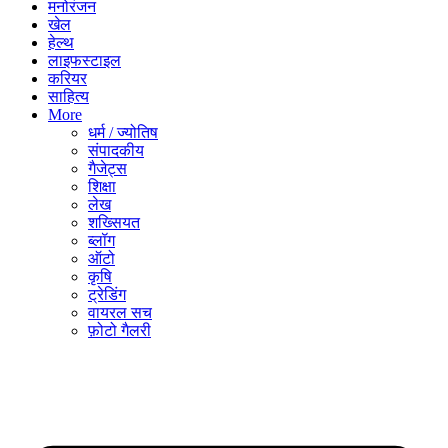
मनोरंजन
खेल
हेल्थ
लाइफस्टाइल
करियर
साहित्य
More
धर्म / ज्योतिष
संपादकीय
गैजेट्स
शिक्षा
लेख
शख्सियत
ब्लॉग
ऑटो
कृषि
ट्रेडिंग
वायरल सच
फ़ोटो गैलरी