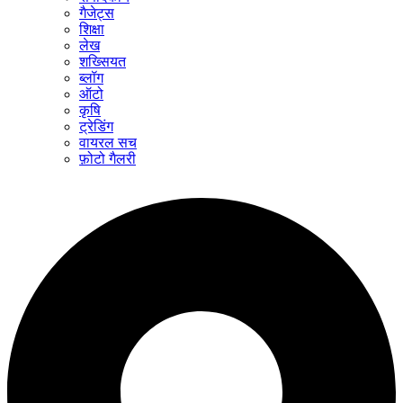
गैजेट्स
शिक्षा
लेख
शख्सियत
ब्लॉग
ऑटो
कृषि
ट्रेडिंग
वायरल सच
फ़ोटो गैलरी