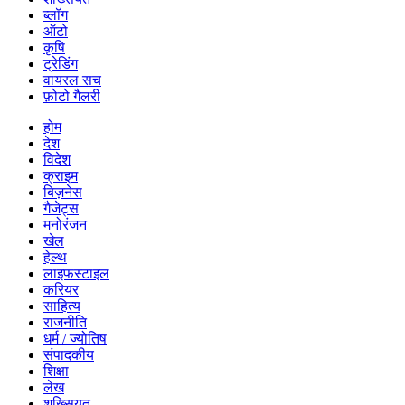
ब्लॉग
ऑटो
कृषि
ट्रेडिंग
वायरल सच
फ़ोटो गैलरी
होम
देश
विदेश
क्राइम
बिज़नेस
गैजेट्स
मनोरंजन
खेल
हेल्थ
लाइफस्टाइल
करियर
साहित्य
राजनीति
धर्म / ज्योतिष
संपादकीय
शिक्षा
लेख
शख्सियत