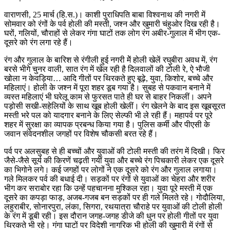
वाराणसी, 25 मार्च (हि.स.)। काशी पुराधिपति बाबा विश्वनाथ की नगरी में
सोमवार को रंगों के पर्व होली की मस्ती, जश्न और खुमारी चंहुओर दिख रही है।
घरों, गलियों, चौराहों से लेकर गंगा घाटों तक लोग रंग अबीर-गुलाल में भीग एक-
दूसरे को रंग लगा रहे हैं।
रंग और गुलाल के बारिश से रंगीली हुई नगरी मेें होली खेलें रघुबीरा अवध में, रंग
बरसे भीगे चुनर वाली, सात रंग में खेल रही है दिलवालों की टोली रे, ऐ भौजी
खोला न केवड़िया… आदि गीतों पर थिरकते हुए बूढ़े, युवा, किशोर, बच्चे और
महिलाएं। होली के जश्न में पूरा शहर डूब गया है। सुबह से पकवान बनाने में
व्यस्त महिलाएं भी घरेलू काम से फुरसत पाते ही घर से बाहर निकलीं। अपने
पड़ोसी सखी-सहेलियों के साथ खूब होली खेलीं। रंग खेलने के बाद इस खूबसूरत
मस्ती भरे पल को यादगार बनाने के लिए सेल्फी भी ले रही हैं। महापर्व पर पूरे
शहर में सुरक्षा का व्यापक प्रबन्ध किया गया है। पुलिस कर्मी और पीएसी के
जवान संवेदनशील जगहों पर विशेष चौकसी बरत रहे हैं।
पर्व पर अलसुबह से ही बच्चों और युवाओं की टोली मस्ती की तरंग में दिखी। फिर
जैसे-जैसे सूर्य की किरणें चढ़ती गयीं युवा और बच्चे रंग पिचकारी लेकर एक दूसरे
का भिगोने लगे। कई जगहों पर लोगों ने एक दूसरे को रंग और गुलाल लगाया।
गले मिलकर पर्व की बधाई दी। सड़कों पर रंगों से युवाओं का चेहरा और शरीर
भीग कर सराबोर रहा कि उन्हें पहचानना मुश्किल रहा। युवा पूरे मस्ती में एक
दूसरे का कपड़ा फाड़, अजब-गजब बन सड़कों पर ही गले मिलते रहे। गोदौलिया,
लहुराबीर, सोनारपुरा, लंका, सिगरा, रथयात्रा चौराहे पर युवाओं की टोली होली
के रंग में डूबी रही। इस दौरान जगह-जगह डीजे की धुन पर होली गीतों पर युवा
थिरकते भी रहे। गंगा घाटों पर विदेशी नागरिक भी होली की खुमारी में रंगों से