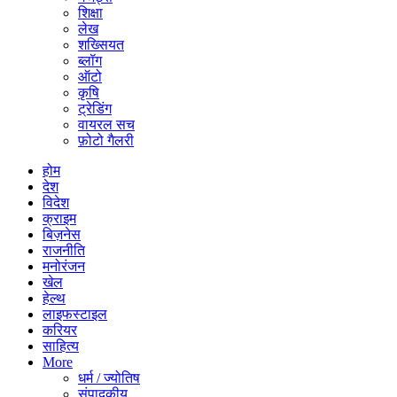
शिक्षा
लेख
शख्सियत
ब्लॉग
ऑटो
कृषि
ट्रेडिंग
वायरल सच
फ़ोटो गैलरी
होम
देश
विदेश
क्राइम
बिज़नेस
राजनीति
मनोरंजन
खेल
हेल्थ
लाइफस्टाइल
करियर
साहित्य
More
धर्म / ज्योतिष
संपादकीय