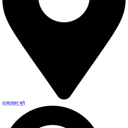
राज्य/शहर चुने