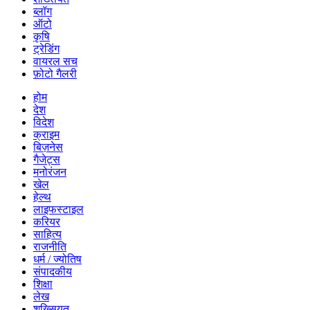
ब्लॉग
ऑटो
कृषि
ट्रेडिंग
वायरल सच
फ़ोटो गैलरी
होम
देश
विदेश
क्राइम
बिज़नेस
गैजेट्स
मनोरंजन
खेल
हेल्थ
लाइफस्टाइल
करियर
साहित्य
राजनीति
धर्म / ज्योतिष
संपादकीय
शिक्षा
लेख
शख्सियत