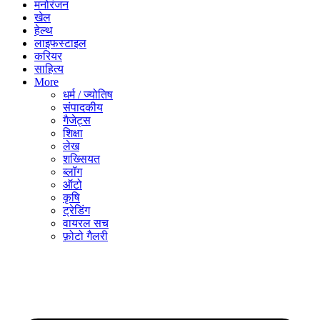
मनोरंजन
खेल
हेल्थ
लाइफस्टाइल
करियर
साहित्य
More
धर्म / ज्योतिष
संपादकीय
गैजेट्स
शिक्षा
लेख
शख्सियत
ब्लॉग
ऑटो
कृषि
ट्रेडिंग
वायरल सच
फ़ोटो गैलरी