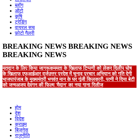
ब्लॉग
ऑटो
कृषि
ट्रेडिंग
वायरल सच
फ़ोटो गैलरी
BREAKING NEWS
BREAKING NEWS
BREAKING NEWS
मतदान के लिए किया जागरूक
ममता के खिलाफ टिप्पणी को लेकर दिलीप घोष
के खिलाफ एफआईआर दर्ज
उत्तर प्रदेश में चुनाव प्रचार अभियान को गति देगी
भाजपा
पंजाब के मुख्यमंत्री भगवंत मान के घर गूंजी किलकारी, पत्नी ने दिया बेटी
को जन्म
अजय देवगन की फिल्म 'मैदान' का नया गाना रिलीज
होम
देश
विदेश
क्राइम
बिज़नेस
राजनीति