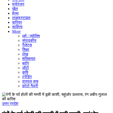
मनोरंजन
खेल
हेल्थ
लाइफस्टाइल
करियर
साहित्य
More
धर्म / ज्योतिष
संपादकीय
गैजेट्स
शिक्षा
लेख
शख्सियत
ब्लॉग
ऑटो
कृषि
ट्रेडिंग
वायरल सच
फ़ोटो गैलरी
उत्तर प्रदेश