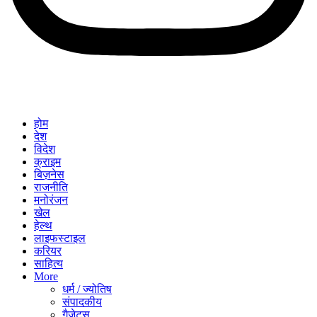
होम
देश
विदेश
क्राइम
बिज़नेस
राजनीति
मनोरंजन
खेल
हेल्थ
लाइफस्टाइल
करियर
साहित्य
More
धर्म / ज्योतिष
संपादकीय
गैजेट्स