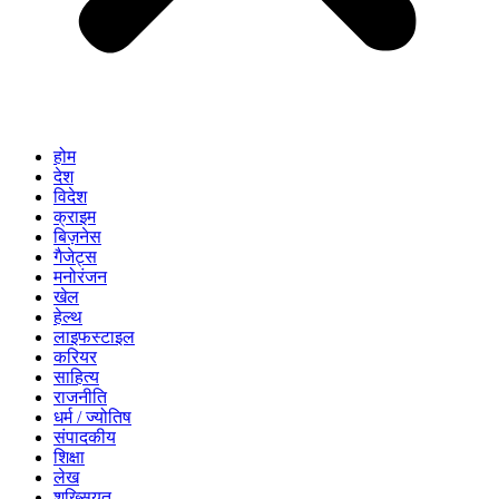
होम
देश
विदेश
क्राइम
बिज़नेस
गैजेट्स
मनोरंजन
खेल
हेल्थ
लाइफस्टाइल
करियर
साहित्य
राजनीति
धर्म / ज्योतिष
संपादकीय
शिक्षा
लेख
शख्सियत