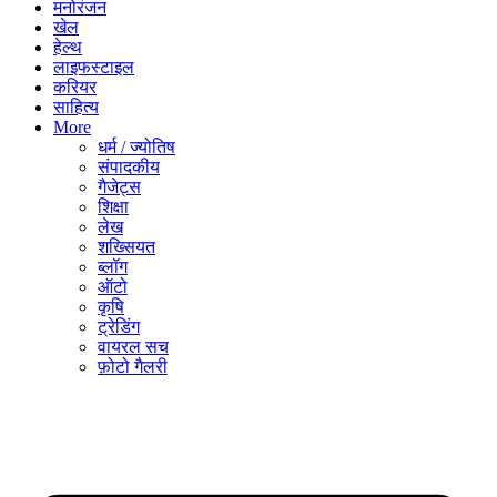
मनोरंजन
खेल
हेल्थ
लाइफस्टाइल
करियर
साहित्य
More
धर्म / ज्योतिष
संपादकीय
गैजेट्स
शिक्षा
लेख
शख्सियत
ब्लॉग
ऑटो
कृषि
ट्रेडिंग
वायरल सच
फ़ोटो गैलरी