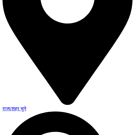
राज्य/शहर चुने