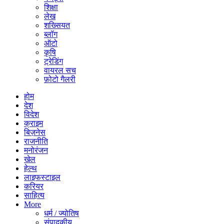
शिक्षा
लेख
शख्सियत
ब्लॉग
ऑटो
कृषि
ट्रेडिंग
वायरल सच
फ़ोटो गैलरी
होम
देश
विदेश
क्राइम
बिज़नेस
राजनीति
मनोरंजन
खेल
हेल्थ
लाइफस्टाइल
करियर
साहित्य
More
धर्म / ज्योतिष
संपादकीय