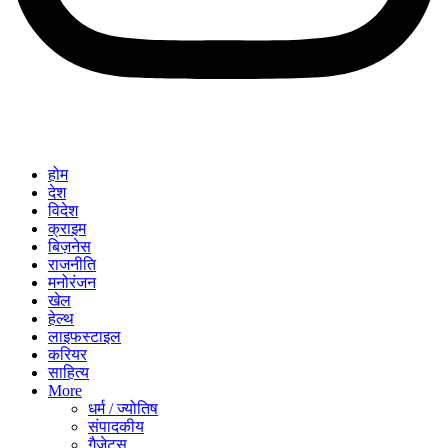
होम
देश
विदेश
क्राइम
बिज़नेस
राजनीति
मनोरंजन
खेल
हेल्थ
लाइफस्टाइल
करियर
साहित्य
More
धर्म / ज्योतिष
संपादकीय
गैजेट्स