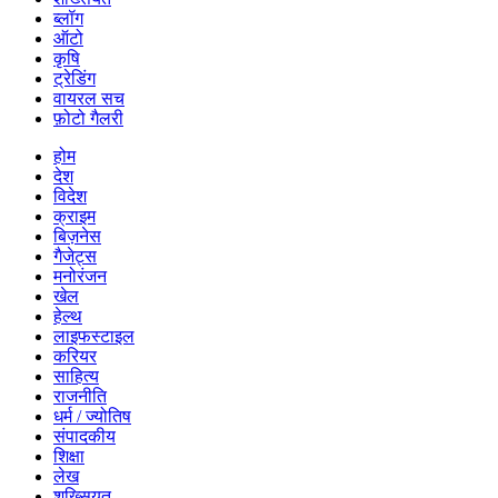
ब्लॉग
ऑटो
कृषि
ट्रेडिंग
वायरल सच
फ़ोटो गैलरी
होम
देश
विदेश
क्राइम
बिज़नेस
गैजेट्स
मनोरंजन
खेल
हेल्थ
लाइफस्टाइल
करियर
साहित्य
राजनीति
धर्म / ज्योतिष
संपादकीय
शिक्षा
लेख
शख्सियत