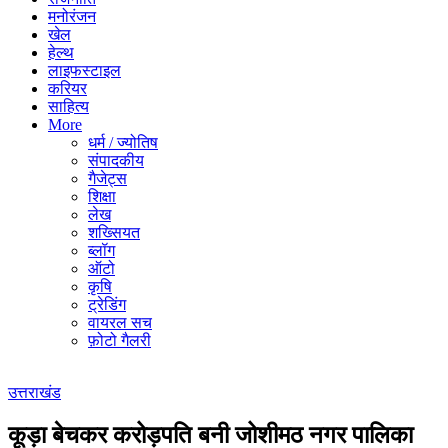
मनोरंजन
खेल
हेल्थ
लाइफस्टाइल
करियर
साहित्य
More
धर्म / ज्योतिष
संपादकीय
गैजेट्स
शिक्षा
लेख
शख्सियत
ब्लॉग
ऑटो
कृषि
ट्रेडिंग
वायरल सच
फ़ोटो गैलरी
उत्तराखंड
कूड़ा बेचकर करोड़पति बनी जोशीमठ नगर पालिका