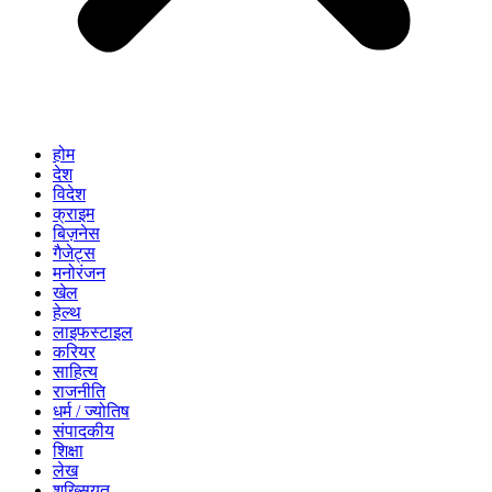
होम
देश
विदेश
क्राइम
बिज़नेस
गैजेट्स
मनोरंजन
खेल
हेल्थ
लाइफस्टाइल
करियर
साहित्य
राजनीति
धर्म / ज्योतिष
संपादकीय
शिक्षा
लेख
शख्सियत