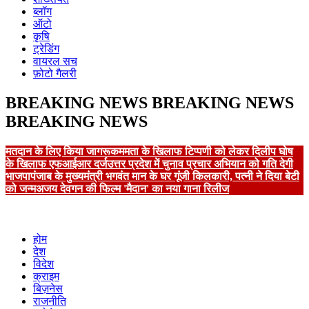
ब्लॉग
ऑटो
कृषि
ट्रेडिंग
वायरल सच
फ़ोटो गैलरी
BREAKING NEWS
BREAKING NEWS
BREAKING NEWS
मतदान के लिए किया जागरूक
ममता के खिलाफ टिप्पणी को लेकर दिलीप घोष
के खिलाफ एफआईआर दर्ज
उत्तर प्रदेश में चुनाव प्रचार अभियान को गति देगी
भाजपा
पंजाब के मुख्यमंत्री भगवंत मान के घर गूंजी किलकारी, पत्नी ने दिया बेटी
को जन्म
अजय देवगन की फिल्म 'मैदान' का नया गाना रिलीज
होम
देश
विदेश
क्राइम
बिज़नेस
राजनीति