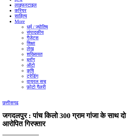
लाइफस्टाइल
करियर
साहित्य
More
धर्म / ज्योतिष
संपादकीय
गैजेट्स
शिक्षा
लेख
शख्सियत
ब्लॉग
ऑटो
कृषि
ट्रेडिंग
वायरल सच
फ़ोटो गैलरी
छत्तीसगढ़
जगदलपुर : पांच किलो 300 ग्राम गांजा के साथ दो
आरोपित गिरफ्तार