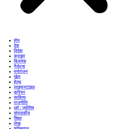
होम
देश
विदेश
क्राइम
बिज़नेस
गैजेट्स
मनोरंजन
खेल
हेल्थ
लाइफस्टाइल
करियर
साहित्य
राजनीति
धर्म / ज्योतिष
संपादकीय
शिक्षा
लेख
शख्सियत