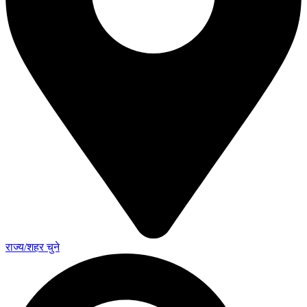
राज्य/शहर चुने