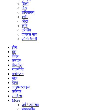
शिक्षा
लेख
शख्सियत
ब्लॉग
ऑटो
कृषि
ट्रेडिंग
वायरल सच
फ़ोटो गैलरी
होम
देश
विदेश
क्राइम
बिज़नेस
राजनीति
मनोरंजन
खेल
हेल्थ
लाइफस्टाइल
करियर
साहित्य
More
धर्म / ज्योतिष
संपादकीय