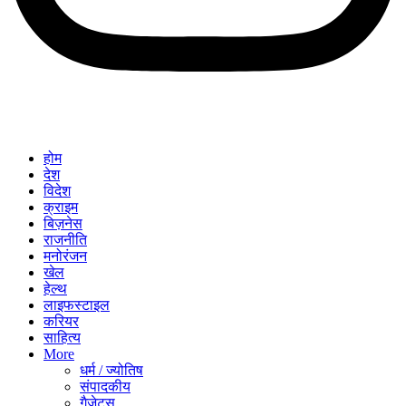
होम
देश
विदेश
क्राइम
बिज़नेस
राजनीति
मनोरंजन
खेल
हेल्थ
लाइफस्टाइल
करियर
साहित्य
More
धर्म / ज्योतिष
संपादकीय
गैजेट्स