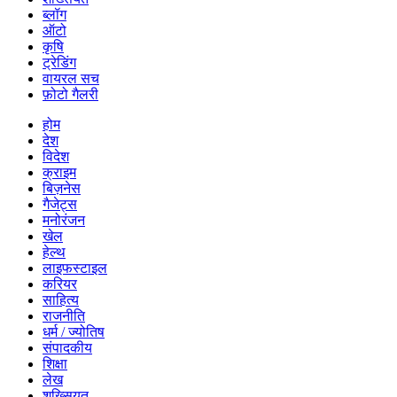
ब्लॉग
ऑटो
कृषि
ट्रेडिंग
वायरल सच
फ़ोटो गैलरी
होम
देश
विदेश
क्राइम
बिज़नेस
गैजेट्स
मनोरंजन
खेल
हेल्थ
लाइफस्टाइल
करियर
साहित्य
राजनीति
धर्म / ज्योतिष
संपादकीय
शिक्षा
लेख
शख्सियत