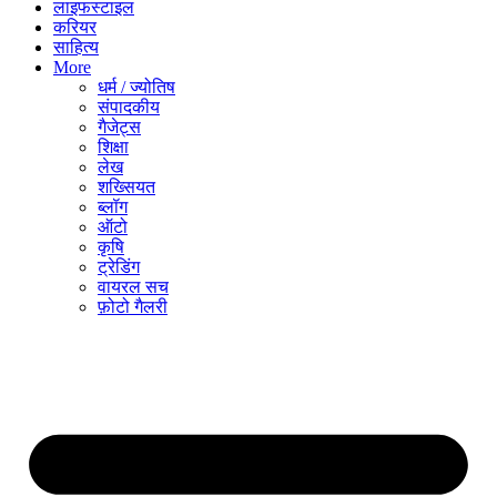
लाइफस्टाइल
करियर
साहित्य
More
धर्म / ज्योतिष
संपादकीय
गैजेट्स
शिक्षा
लेख
शख्सियत
ब्लॉग
ऑटो
कृषि
ट्रेडिंग
वायरल सच
फ़ोटो गैलरी