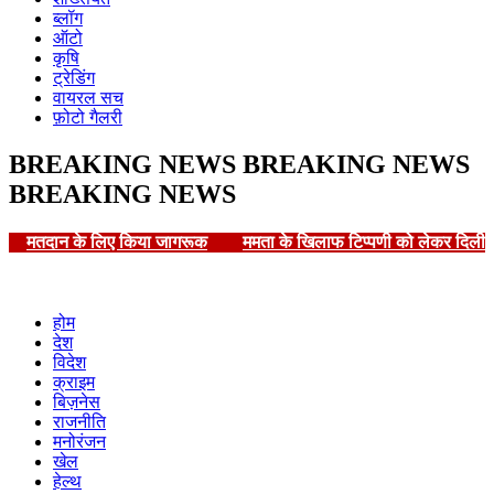
ब्लॉग
ऑटो
कृषि
ट्रेडिंग
वायरल सच
फ़ोटो गैलरी
BREAKING NEWS
BREAKING NEWS
BREAKING NEWS
मतदान के लिए किया जागरूक
ममता के खिलाफ टिप्पणी को लेकर दिल
होम
देश
विदेश
क्राइम
बिज़नेस
राजनीति
मनोरंजन
खेल
हेल्थ