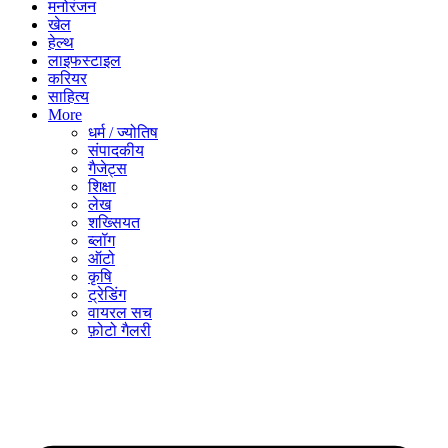
मनोरंजन
खेल
हेल्थ
लाइफस्टाइल
करियर
साहित्य
More
धर्म / ज्योतिष
संपादकीय
गैजेट्स
शिक्षा
लेख
शख्सियत
ब्लॉग
ऑटो
कृषि
ट्रेडिंग
वायरल सच
फ़ोटो गैलरी