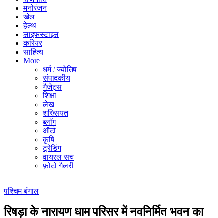
मनोरंजन
खेल
हेल्थ
लाइफस्टाइल
करियर
साहित्य
More
धर्म / ज्योतिष
संपादकीय
गैजेट्स
शिक्षा
लेख
शख्सियत
ब्लॉग
ऑटो
कृषि
ट्रेडिंग
वायरल सच
फ़ोटो गैलरी
पश्चिम बंगाल
रिषड़ा के नारायण धाम परिसर में नवनिर्मित भवन का