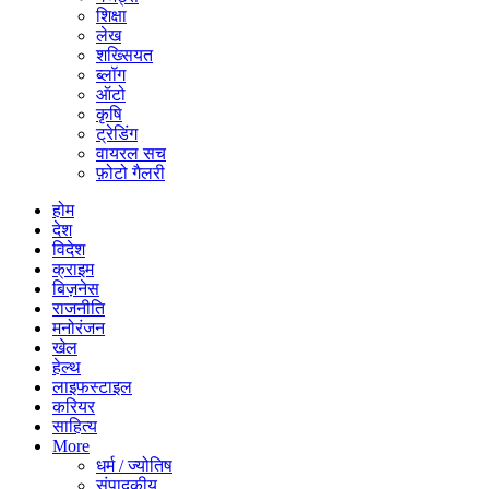
शिक्षा
लेख
शख्सियत
ब्लॉग
ऑटो
कृषि
ट्रेडिंग
वायरल सच
फ़ोटो गैलरी
होम
देश
विदेश
क्राइम
बिज़नेस
राजनीति
मनोरंजन
खेल
हेल्थ
लाइफस्टाइल
करियर
साहित्य
More
धर्म / ज्योतिष
संपादकीय