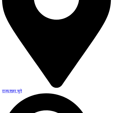
राज्य/शहर चुने