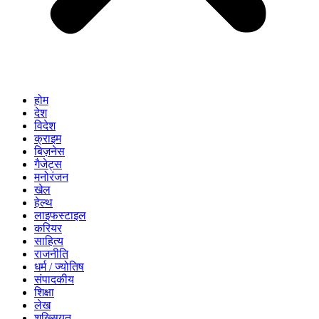
होम
देश
विदेश
क्राइम
बिज़नेस
गैजेट्स
मनोरंजन
खेल
हेल्थ
लाइफस्टाइल
करियर
साहित्य
राजनीति
धर्म / ज्योतिष
संपादकीय
शिक्षा
लेख
शख्सियत