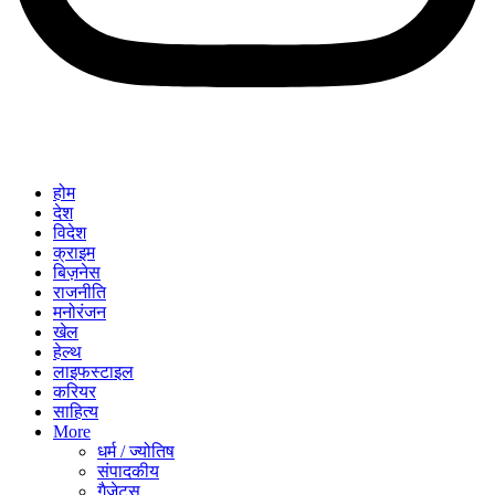
होम
देश
विदेश
क्राइम
बिज़नेस
राजनीति
मनोरंजन
खेल
हेल्थ
लाइफस्टाइल
करियर
साहित्य
More
धर्म / ज्योतिष
संपादकीय
गैजेट्स