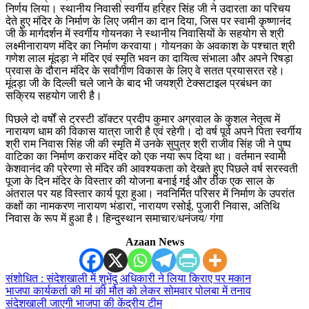
निर्णय लिया। स्थानीय निवासी स्वर्गीय हरिहर सिंह जी ने उदारता का परिचय
देते हुए मंदिर के निर्माण के लिए जमीन का दान दिया, जिस पर स्वामी कृष्णानंद
जी के मार्गदर्शन में स्वर्गीय गोयनका ने स्थानीय निवासियों के सहयोग से श्री
लक्ष्मीनारायण मंदिर का निर्माण करवाया। गोयनका के अवकाश के पश्चात श्री
गणेश लाल मूंदड़ा ने मंदिर एवं स्मृति भवन का दायित्व संभाला और अपने रिषड़ा
प्रवास के दौरान मंदिर के सर्वांगीण विकास के लिए वे सतत प्रयासरत रहे।
मूंदड़ा जी के दिल्ली चले जाने के बाद भी जयश्री टेक्सटाइल प्रबंधन का
सक्रिय सहयोग जारी है।
पिछले दो वर्षों से ट्रस्टी डॉक्टर प्रदीप कुमार अग्रवाल के कुशल नेतृत्व में
नारायण धाम की विकास यात्रा जारी है एवं रहेगी। दो वर्ष पूर्व अपने पिता स्वर्गीय
श्री राम निवास सिंह जी की स्मृति में उनके सुपुत्र श्री राजीव सिंह जी ने पुष्प
वाटिका का निर्माण कराकर मंदिर को एक नया रूप दिया था। वर्तमान स्वामी
केशवानंद की प्रेरणा से मंदिर की आवश्यकता को देखते हुए पिछले वर्ष सरस्वती
पूजा के दिन मंदिर के विस्तार की योजना बनाई गई और ठीक एक साल के
अंतराल पर यह विस्तार कार्य पूरा हुआ। नवनिर्मित परिसर में निर्माण के उपरांत
कक्षों का नामकरण नारायण भंडारा, नारायण रसोई, पुजारी निवास, अतिथि
निवास के रूप में हुआ है। हिन्दुस्थान समाचार/धनंजय/ गंगा
Azaan News
संशोधित : संदेशखाली में शुभेंदु अधिकारी ने लिया किराए पर मकान
भाजपा कार्यकर्ता की मां की मौत को लेकर सोमवार पोलबा में तनाव
संदेशखाली जाएगी भाजपा की केंद्रीय टीम