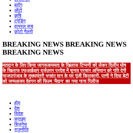
ब्लॉग
ऑटो
कृषि
ट्रेडिंग
वायरल सच
फ़ोटो गैलरी
BREAKING NEWS
BREAKING NEWS
BREAKING NEWS
मतदान के लिए किया जागरूक
ममता के खिलाफ टिप्पणी को लेकर दिलीप घोष
के खिलाफ एफआईआर दर्ज
उत्तर प्रदेश में चुनाव प्रचार अभियान को गति देगी
भाजपा
पंजाब के मुख्यमंत्री भगवंत मान के घर गूंजी किलकारी, पत्नी ने दिया बेटी
को जन्म
अजय देवगन की फिल्म 'मैदान' का नया गाना रिलीज
होम
देश
विदेश
क्राइम
बिज़नेस
राजनीति