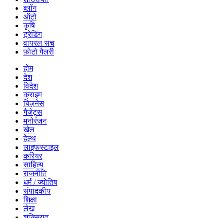
ब्लॉग
ऑटो
कृषि
ट्रेडिंग
वायरल सच
फ़ोटो गैलरी
होम
देश
विदेश
क्राइम
बिज़नेस
गैजेट्स
मनोरंजन
खेल
हेल्थ
लाइफस्टाइल
करियर
साहित्य
राजनीति
धर्म / ज्योतिष
संपादकीय
शिक्षा
लेख
शख्सियत