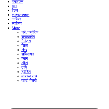
मनोरंजन
खेल
हेल्थ
लाइफस्टाइल
करियर
साहित्य
More
धर्म / ज्योतिष
संपादकीय
गैजेट्स
शिक्षा
लेख
शख्सियत
ब्लॉग
ऑटो
कृषि
ट्रेडिंग
वायरल सच
फ़ोटो गैलरी