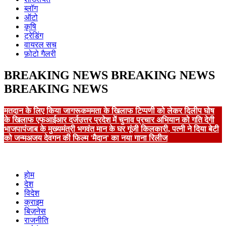
ब्लॉग
ऑटो
कृषि
ट्रेडिंग
वायरल सच
फ़ोटो गैलरी
BREAKING NEWS
BREAKING NEWS
BREAKING NEWS
मतदान के लिए किया जागरूक
ममता के खिलाफ टिप्पणी को लेकर दिलीप घोष
के खिलाफ एफआईआर दर्ज
उत्तर प्रदेश में चुनाव प्रचार अभियान को गति देगी
भाजपा
पंजाब के मुख्यमंत्री भगवंत मान के घर गूंजी किलकारी, पत्नी ने दिया बेटी
को जन्म
अजय देवगन की फिल्म 'मैदान' का नया गाना रिलीज
होम
देश
विदेश
क्राइम
बिज़नेस
राजनीति