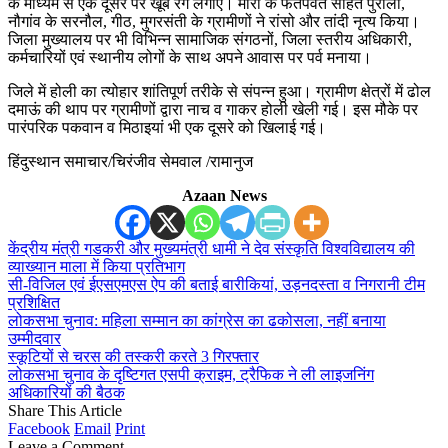
के माध्यम से एक दूसरे पर खूब रंग लगाए। मोरी के फतेपर्वत सहित पुरोला,
नौगांव के सरनौल, गीठ, मुगरसंती के ग्रामीणों ने रांसो और तांदी नृत्य किया।
जिला मुख्यालय पर भी विभिन्न सामाजिक संगठनों, जिला स्तरीय अधिकारी,
कर्मचारियों एवं स्थानीय लोगों के साथ अपने आवास पर पर्व मनाया।
जिले में होली का त्योहार शांतिपूर्ण तरीके से संपन्न हुआ। ग्रामीण क्षेत्रों में ढोल
दमाऊं की थाप पर ग्रामीणों द्वारा नाच व गाकर होली खेली गई। इस मौके पर
पारंपरिक पकवान व मिठाइयां भी एक दूसरे को खिलाई गई।
हिंदुस्थान समाचार/चिरंजीव सेमवाल /रामानुज
Azaan News
केंद्रीय मंत्री गडकरी और मुख्यमंत्री धामी ने देव संस्कृति विश्वविद्यालय की
व्याख्यान माला में किया प्रतिभाग
सी-विजिल एवं ईएसएमएस ऐप की बताई बारीकियां, उड़नदस्ता व निगरानी टीम
प्रशिक्षित
लोकसभा चुनाव: महिला सम्मान का कांग्रेस का ढकोसला, नहीं बनाया
उम्मीदवार
स्कूटियों से चरस की तस्करी करते 3 गिरफ्तार
लोकसभा चुनाव के दृष्टिगत एसपी क्राइम, ट्रैफिक ने ली लाइजनिंग
अधिकारियों की बैठक
Share This Article
Facebook
Email
Print
Leave a Comment