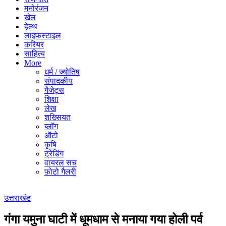
मनोरंजन
खेल
हेल्थ
लाइफस्टाइल
करियर
साहित्य
More
धर्म / ज्योतिष
संपादकीय
गैजेट्स
शिक्षा
लेख
शख्सियत
ब्लॉग
ऑटो
कृषि
ट्रेडिंग
वायरल सच
फ़ोटो गैलरी
उत्तराखंड
गंगा यमुना घाटी में धूमधाम से मनाया गया होली पर्व