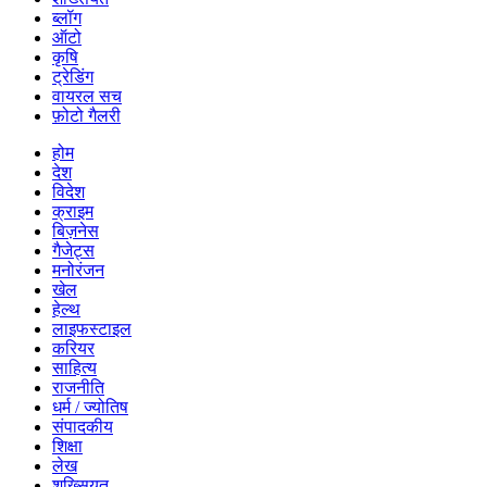
ब्लॉग
ऑटो
कृषि
ट्रेडिंग
वायरल सच
फ़ोटो गैलरी
होम
देश
विदेश
क्राइम
बिज़नेस
गैजेट्स
मनोरंजन
खेल
हेल्थ
लाइफस्टाइल
करियर
साहित्य
राजनीति
धर्म / ज्योतिष
संपादकीय
शिक्षा
लेख
शख्सियत