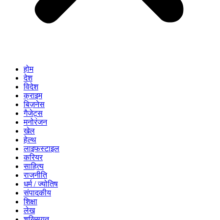
होम
देश
विदेश
क्राइम
बिज़नेस
गैजेट्स
मनोरंजन
खेल
हेल्थ
लाइफस्टाइल
करियर
साहित्य
राजनीति
धर्म / ज्योतिष
संपादकीय
शिक्षा
लेख
शख्सियत