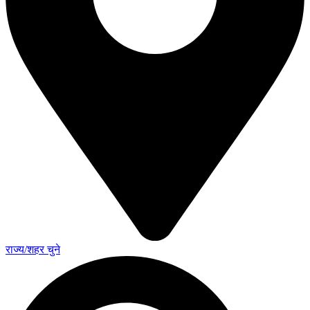
राज्य/शहर चुने