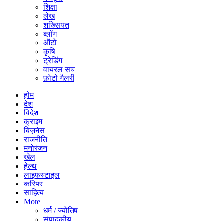
शिक्षा
लेख
शख्सियत
ब्लॉग
ऑटो
कृषि
ट्रेडिंग
वायरल सच
फ़ोटो गैलरी
होम
देश
विदेश
क्राइम
बिज़नेस
राजनीति
मनोरंजन
खेल
हेल्थ
लाइफस्टाइल
करियर
साहित्य
More
धर्म / ज्योतिष
संपादकीय