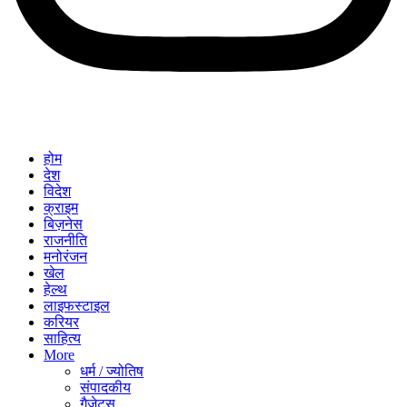
होम
देश
विदेश
क्राइम
बिज़नेस
राजनीति
मनोरंजन
खेल
हेल्थ
लाइफस्टाइल
करियर
साहित्य
More
धर्म / ज्योतिष
संपादकीय
गैजेट्स