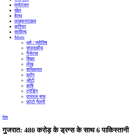
मनोरंजन
खेल
हेल्थ
लाइफस्टाइल
करियर
साहित्य
More
धर्म / ज्योतिष
संपादकीय
गैजेट्स
शिक्षा
लेख
शख्सियत
ब्लॉग
ऑटो
कृषि
ट्रेडिंग
वायरल सच
फ़ोटो गैलरी
देश
गुजरात: 480 करोड़ के ड्रग्स के साथ 6 पाकिस्तानी