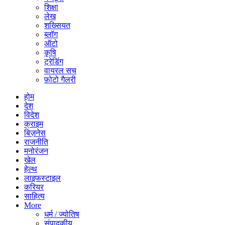
शिक्षा
लेख
शख्सियत
ब्लॉग
ऑटो
कृषि
ट्रेडिंग
वायरल सच
फ़ोटो गैलरी
होम
देश
विदेश
क्राइम
बिज़नेस
राजनीति
मनोरंजन
खेल
हेल्थ
लाइफस्टाइल
करियर
साहित्य
More
धर्म / ज्योतिष
संपादकीय