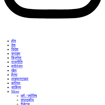
होम
देश
विदेश
क्राइम
बिज़नेस
राजनीति
मनोरंजन
खेल
हेल्थ
लाइफस्टाइल
करियर
साहित्य
More
धर्म / ज्योतिष
संपादकीय
गैजेट्स