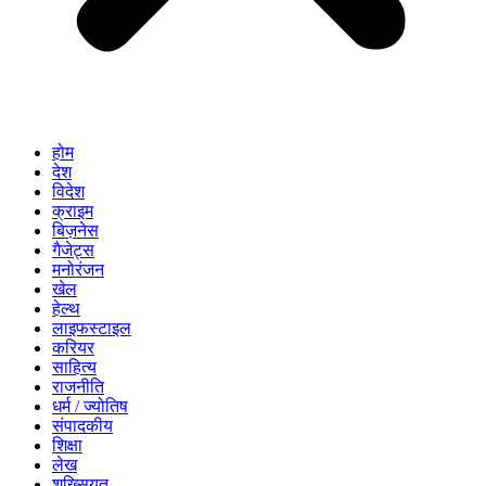
होम
देश
विदेश
क्राइम
बिज़नेस
गैजेट्स
मनोरंजन
खेल
हेल्थ
लाइफस्टाइल
करियर
साहित्य
राजनीति
धर्म / ज्योतिष
संपादकीय
शिक्षा
लेख
शख्सियत