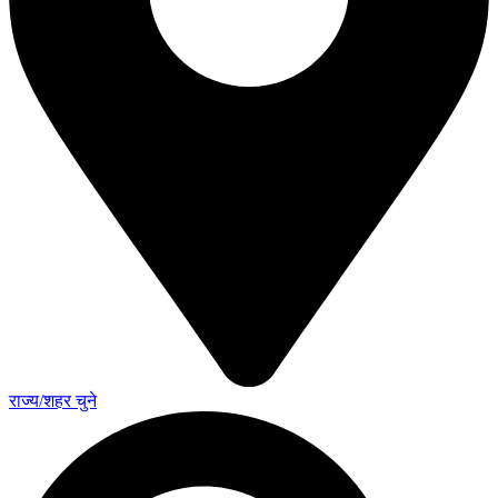
राज्य/शहर चुने