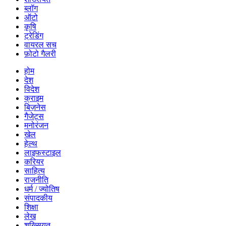
ब्लॉग
ऑटो
कृषि
ट्रेडिंग
वायरल सच
फ़ोटो गैलरी
होम
देश
विदेश
क्राइम
बिज़नेस
गैजेट्स
मनोरंजन
खेल
हेल्थ
लाइफस्टाइल
करियर
साहित्य
राजनीति
धर्म / ज्योतिष
संपादकीय
शिक्षा
लेख
शख्सियत