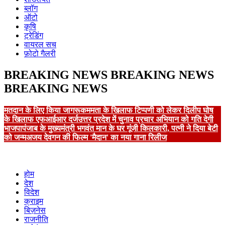
ब्लॉग
ऑटो
कृषि
ट्रेडिंग
वायरल सच
फ़ोटो गैलरी
BREAKING NEWS
BREAKING NEWS
BREAKING NEWS
मतदान के लिए किया जागरूक
ममता के खिलाफ टिप्पणी को लेकर दिलीप घोष
के खिलाफ एफआईआर दर्ज
उत्तर प्रदेश में चुनाव प्रचार अभियान को गति देगी
भाजपा
पंजाब के मुख्यमंत्री भगवंत मान के घर गूंजी किलकारी, पत्नी ने दिया बेटी
को जन्म
अजय देवगन की फिल्म 'मैदान' का नया गाना रिलीज
होम
देश
विदेश
क्राइम
बिज़नेस
राजनीति