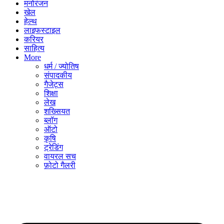
मनोरंजन
खेल
हेल्थ
लाइफस्टाइल
करियर
साहित्य
More
धर्म / ज्योतिष
संपादकीय
गैजेट्स
शिक्षा
लेख
शख्सियत
ब्लॉग
ऑटो
कृषि
ट्रेडिंग
वायरल सच
फ़ोटो गैलरी