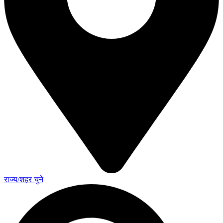
राज्य/शहर चुने