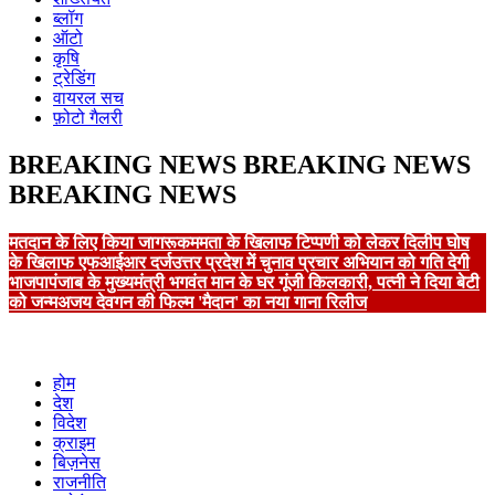
ब्लॉग
ऑटो
कृषि
ट्रेडिंग
वायरल सच
फ़ोटो गैलरी
BREAKING NEWS
BREAKING NEWS
BREAKING NEWS
मतदान के लिए किया जागरूक
ममता के खिलाफ टिप्पणी को लेकर दिलीप घोष
के खिलाफ एफआईआर दर्ज
उत्तर प्रदेश में चुनाव प्रचार अभियान को गति देगी
भाजपा
पंजाब के मुख्यमंत्री भगवंत मान के घर गूंजी किलकारी, पत्नी ने दिया बेटी
को जन्म
अजय देवगन की फिल्म 'मैदान' का नया गाना रिलीज
होम
देश
विदेश
क्राइम
बिज़नेस
राजनीति