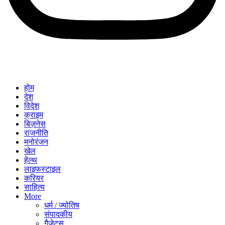
होम
देश
विदेश
क्राइम
बिज़नेस
राजनीति
मनोरंजन
खेल
हेल्थ
लाइफस्टाइल
करियर
साहित्य
More
धर्म / ज्योतिष
संपादकीय
गैजेट्स