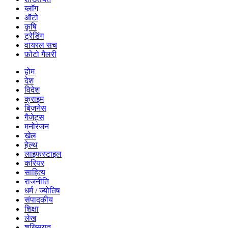
ब्लॉग
ऑटो
कृषि
ट्रेडिंग
वायरल सच
फ़ोटो गैलरी
होम
देश
विदेश
क्राइम
बिज़नेस
गैजेट्स
मनोरंजन
खेल
हेल्थ
लाइफस्टाइल
करियर
साहित्य
राजनीति
धर्म / ज्योतिष
संपादकीय
शिक्षा
लेख
शख्सियत