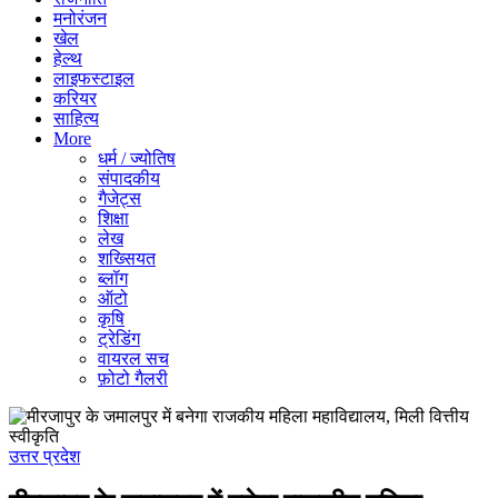
मनोरंजन
खेल
हेल्थ
लाइफस्टाइल
करियर
साहित्य
More
धर्म / ज्योतिष
संपादकीय
गैजेट्स
शिक्षा
लेख
शख्सियत
ब्लॉग
ऑटो
कृषि
ट्रेडिंग
वायरल सच
फ़ोटो गैलरी
उत्तर प्रदेश