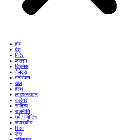
होम
देश
विदेश
क्राइम
बिज़नेस
गैजेट्स
मनोरंजन
खेल
हेल्थ
लाइफस्टाइल
करियर
साहित्य
राजनीति
धर्म / ज्योतिष
संपादकीय
शिक्षा
लेख
शख्सियत