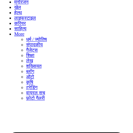
मनोरंजन
खेल
हेल्थ
लाइफस्टाइल
करियर
साहित्य
More
धर्म / ज्योतिष
संपादकीय
गैजेट्स
शिक्षा
लेख
शख्सियत
ब्लॉग
ऑटो
कृषि
ट्रेडिंग
वायरल सच
फ़ोटो गैलरी