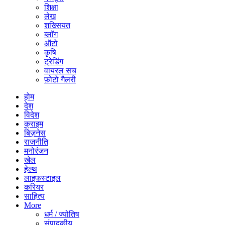
शिक्षा
लेख
शख्सियत
ब्लॉग
ऑटो
कृषि
ट्रेडिंग
वायरल सच
फ़ोटो गैलरी
होम
देश
विदेश
क्राइम
बिज़नेस
राजनीति
मनोरंजन
खेल
हेल्थ
लाइफस्टाइल
करियर
साहित्य
More
धर्म / ज्योतिष
संपादकीय