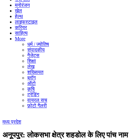
मनोरंजन
खेल
हेल्थ
लाइफस्टाइल
करियर
साहित्य
More
धर्म / ज्योतिष
संपादकीय
गैजेट्स
शिक्षा
लेख
शख्सियत
ब्लॉग
ऑटो
कृषि
ट्रेडिंग
वायरल सच
फ़ोटो गैलरी
मध्य प्रदेश
अनूपपुर: लोकसभा क्षेत्र शहडोल के लिए पांच नाम