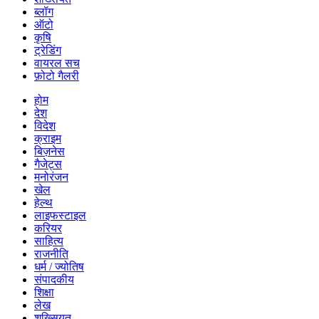
ब्लॉग
ऑटो
कृषि
ट्रेडिंग
वायरल सच
फ़ोटो गैलरी
होम
देश
विदेश
क्राइम
बिज़नेस
गैजेट्स
मनोरंजन
खेल
हेल्थ
लाइफस्टाइल
करियर
साहित्य
राजनीति
धर्म / ज्योतिष
संपादकीय
शिक्षा
लेख
शख्सियत