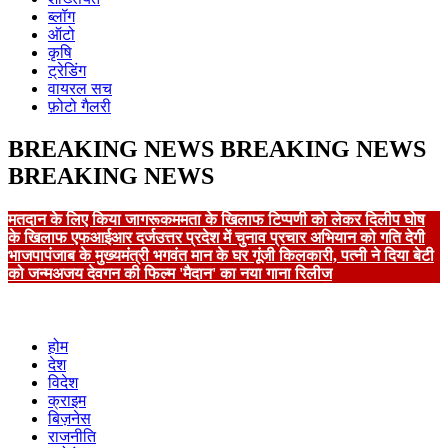
ब्लॉग
ऑटो
कृषि
ट्रेडिंग
वायरल सच
फ़ोटो गैलरी
BREAKING NEWS
BREAKING NEWS
BREAKING NEWS
मतदान के लिए किया जागरूक
ममता के खिलाफ टिप्पणी को लेकर दिलीप घोष
के खिलाफ एफआईआर दर्ज
उत्तर प्रदेश में चुनाव प्रचार अभियान को गति देगी
भाजपा
पंजाब के मुख्यमंत्री भगवंत मान के घर गूंजी किलकारी, पत्नी ने दिया बेटी
को जन्म
अजय देवगन की फिल्म 'मैदान' का नया गाना रिलीज
होम
देश
विदेश
क्राइम
बिज़नेस
राजनीति