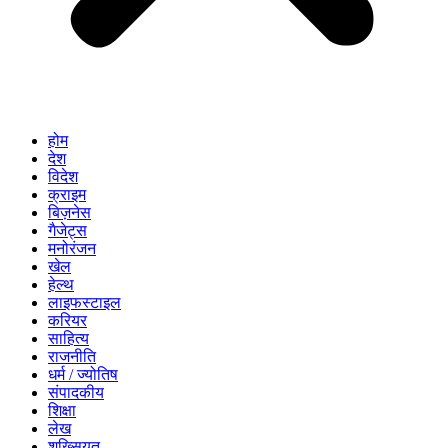
होम
देश
विदेश
क्राइम
बिज़नेस
गैजेट्स
मनोरंजन
खेल
हेल्थ
लाइफस्टाइल
करियर
साहित्य
राजनीति
धर्म / ज्योतिष
संपादकीय
शिक्षा
लेख
शख्सियत