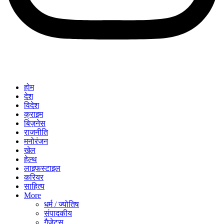
होम
देश
विदेश
क्राइम
बिज़नेस
राजनीति
मनोरंजन
खेल
हेल्थ
लाइफस्टाइल
करियर
साहित्य
More
धर्म / ज्योतिष
संपादकीय
गैजेट्स