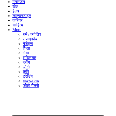
मनोरंजन
खेल
हेल्थ
लाइफस्टाइल
करियर
साहित्य
More
धर्म / ज्योतिष
संपादकीय
गैजेट्स
शिक्षा
लेख
शख्सियत
ब्लॉग
ऑटो
कृषि
ट्रेडिंग
वायरल सच
फ़ोटो गैलरी