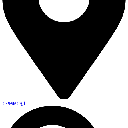
राज्य/शहर चुने