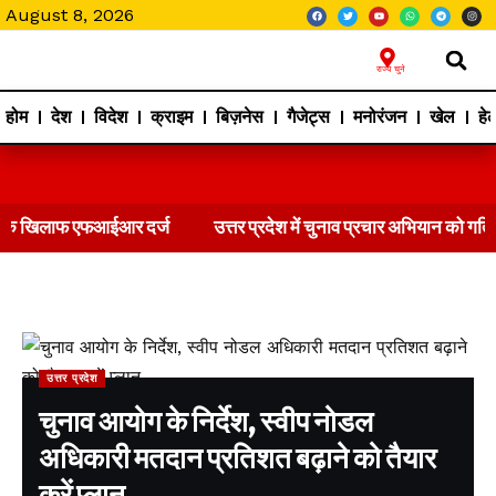
August 8, 2026
राज्य चुने
होम
देश
विदेश
क्राइम
बिज़नेस
गैजेट्स
मनोरंजन
खेल
हेल
आईआर दर्ज
उत्तर प्रदेश में चुनाव प्रचार अभियान को गति देगी भाजपा
उत्तर प्रदेश
चुनाव आयोग के निर्देश, स्वीप नोडल
अधिकारी मतदान प्रतिशत बढ़ाने को तैयार
करें प्लान