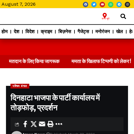
August 7, 2026
राज्य चुने
होम
देश
विदेश
क्राइम
बिज़नेस
गैजेट्स
मनोरंजन
खेल
हेल
मतदान के लिए किया जागरूक
ममता के खिलाफ टिप्पणी को लेकर 
पश्चिम बंगाल
दिनहाटा भाजपा के पार्टी कार्यालय में
तोड़फोड़, प्रदर्शन