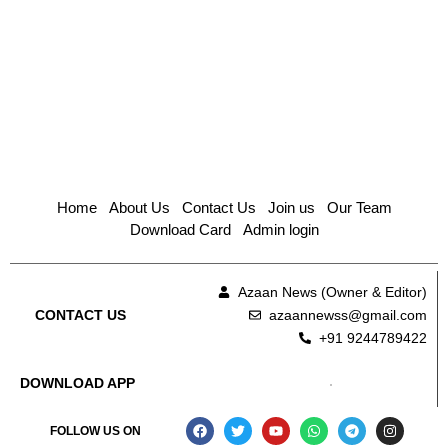
Home
About Us
Contact Us
Join us
Our Team
Download Card
Admin login
Azaan News (Owner & Editor)
azaannewss@gmail.com
CONTACT US
+91 9244789422
DOWNLOAD APP
FOLLOW US ON