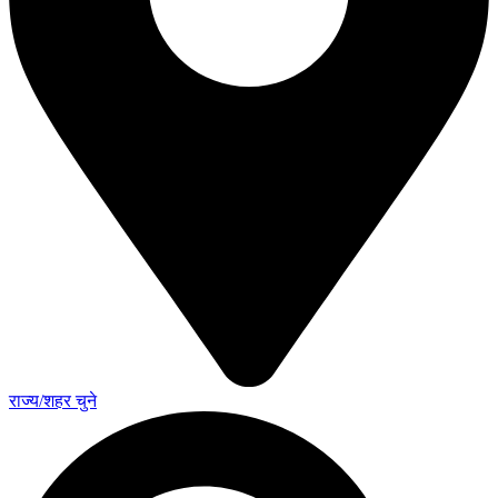
राज्य/शहर चुने