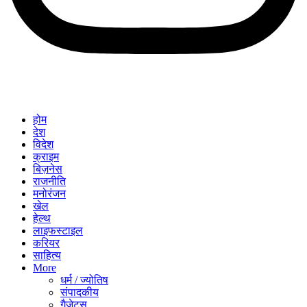
होम
देश
विदेश
क्राइम
बिज़नेस
राजनीति
मनोरंजन
खेल
हेल्थ
लाइफस्टाइल
करियर
साहित्य
More
धर्म / ज्योतिष
संपादकीय
गैजेट्स