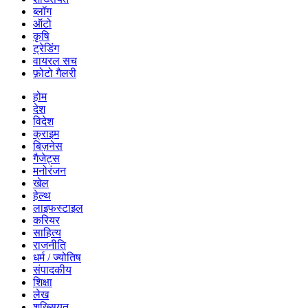
ब्लॉग
ऑटो
कृषि
ट्रेडिंग
वायरल सच
फ़ोटो गैलरी
होम
देश
विदेश
क्राइम
बिज़नेस
गैजेट्स
मनोरंजन
खेल
हेल्थ
लाइफस्टाइल
करियर
साहित्य
राजनीति
धर्म / ज्योतिष
संपादकीय
शिक्षा
लेख
शख्सियत