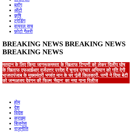
ब्लॉग
ऑटो
कृषि
ट्रेडिंग
वायरल सच
फ़ोटो गैलरी
BREAKING NEWS
BREAKING NEWS
BREAKING NEWS
मतदान के लिए किया जागरूक
ममता के खिलाफ टिप्पणी को लेकर दिलीप घोष
के खिलाफ एफआईआर दर्ज
उत्तर प्रदेश में चुनाव प्रचार अभियान को गति देगी
भाजपा
पंजाब के मुख्यमंत्री भगवंत मान के घर गूंजी किलकारी, पत्नी ने दिया बेटी
को जन्म
अजय देवगन की फिल्म 'मैदान' का नया गाना रिलीज
होम
देश
विदेश
क्राइम
बिज़नेस
राजनीति