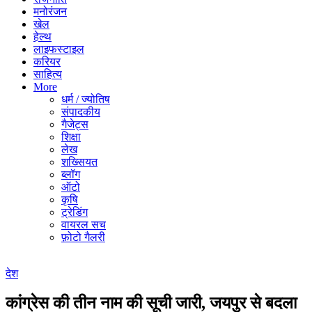
मनोरंजन
खेल
हेल्थ
लाइफस्टाइल
करियर
साहित्य
More
धर्म / ज्योतिष
संपादकीय
गैजेट्स
शिक्षा
लेख
शख्सियत
ब्लॉग
ऑटो
कृषि
ट्रेडिंग
वायरल सच
फ़ोटो गैलरी
देश
कांग्रेस की तीन नाम की सूची जारी, जयपुर से बदला