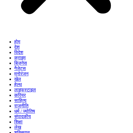
होम
देश
विदेश
क्राइम
बिज़नेस
गैजेट्स
मनोरंजन
खेल
हेल्थ
लाइफस्टाइल
करियर
साहित्य
राजनीति
धर्म / ज्योतिष
संपादकीय
शिक्षा
लेख
शख्सियत