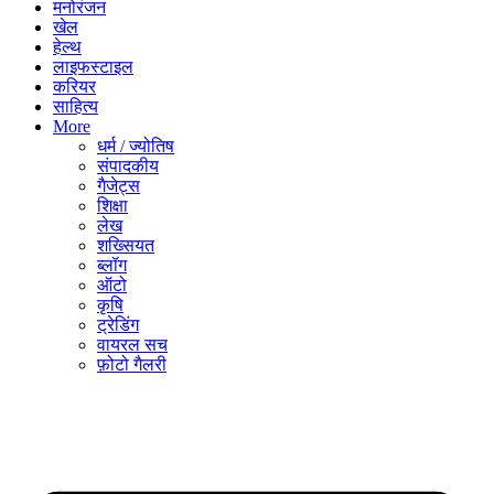
मनोरंजन
खेल
हेल्थ
लाइफस्टाइल
करियर
साहित्य
More
धर्म / ज्योतिष
संपादकीय
गैजेट्स
शिक्षा
लेख
शख्सियत
ब्लॉग
ऑटो
कृषि
ट्रेडिंग
वायरल सच
फ़ोटो गैलरी