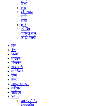
शिक्षा
लेख
शख्सियत
ब्लॉग
ऑटो
कृषि
ट्रेडिंग
वायरल सच
फ़ोटो गैलरी
होम
देश
विदेश
क्राइम
बिज़नेस
राजनीति
मनोरंजन
खेल
हेल्थ
लाइफस्टाइल
करियर
साहित्य
More
धर्म / ज्योतिष
संपादकीय