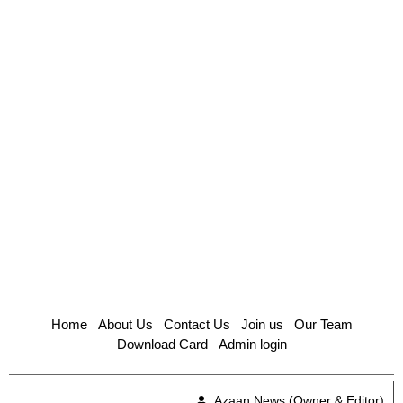
Home
About Us
Contact Us
Join us
Our Team
Download Card
Admin login
Azaan News (Owner & Editor)