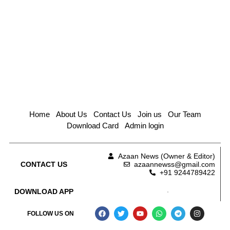
Home
About Us
Contact Us
Join us
Our Team
Download Card
Admin login
Azaan News (Owner & Editor)
CONTACT US
azaannewss@gmail.com
+91 9244789422
DOWNLOAD APP
FOLLOW US ON