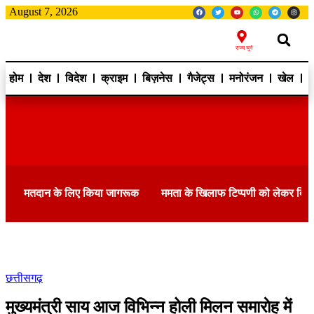
August 7, 2026
राज्य चुने
होम
देश
विदेश
क्राइम
बिज़नेस
गैजेट्स
मनोरंजन
खेल
ह
मतदान के लिए किया जागरूक
ममता के खिलाफ टिप्पणी को लेकर दि
छत्तीसगढ़
मुख्यमंत्री साय आज विभिन्न होली मिलन समाराेह में