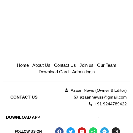
Home
About Us
Contact Us
Join us
Our Team
Download Card
Admin login
Azaan News (Owner & Editor)
azaannewss@gmail.com
CONTACT US
+91 9244789422
DOWNLOAD APP
FOLLOW US ON