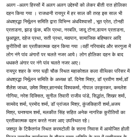
अलग -अलग हिस्सों में अलग अलग उद्देश्यों को लेकर बीती रात होलिका
दहन किया गया । राजधानी रायपुर में हर साल की तरह इस साल भी
अंधश्रद्धा निर्मूलन समिति द्वारा विभिन्न अंधविश्वासों , भूत प्रेत, टोनही
प्रताडना, झाड़ फूंक, बलि प्रथा, नरबलि, जादू टोना,डायन प्रताडना,
छुआछूत, दहेज प्रथा, सती प्रथा, मद्यपान, सामाजिक बहिष्कार आदि
कुरीतियों का प्रतीकात्मक दहन किया गया ।वहीं गरियाबंद और सरगुजा में
लोग नंगे पांव अंगारों पर चलते नजर आये। लोग होलिका दहन के बाद
धधकते अंगार पर नंगे पांव चलते नजर आए।
रायपुर शहर के नगर घड़ी चौक स्थित महाकोशल कला वीथिका परिसर में
अंधश्रद्धा निर्मूलन समिति के अध्यक्ष डॉ. दिनेश मिश्र, डॉ प्रवीण शर्मा,डॉ
शैलेश जाधव, उमेश मिश्र,ज्ञानचंद विश्वकर्मा, गोपाल उरकुरकर, कमलेश
गोगिया, नरेश दिक्सित, सुनील तिवारी राजीव पांडे, सिद्धांत, शिखर शर्मा,
सामवेद शर्मा, प्रमोद शर्मा, डॉ प्रांजल मिश्र, कुंजकिहारी शर्मा,अजय
मिश्र, घनश्याम शर्मा, मलकीत सिंह सहित अनेक नागरिक कुरीतियों का
प्रतीकात्मक दहन करते नजर आए उपस्थित रहे।
जशपुर के टिकैतगंज स्थित करमटोली के सरना निवास में आयोजित होली