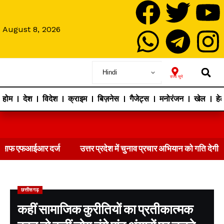
August 8, 2026
राज्य चुने
होम
देश
विदेश
क्राइम
बिज़नेस
गैजेट्स
मनोरंजन
खेल
हेल
दर्ज
उत्तर प्रदेश में चुनाव प्रचार अभियान को गति देगी भाजपा
पंजा
छत्तीसगढ़
कहीं सामाजिक कुरीतियों का प्रतीकात्मक